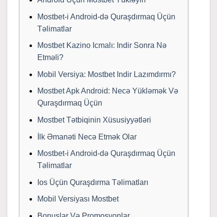
Mostbet-i Android-də Quraşdırmaq Üçün
Təlimatlar
Mostbet Kazino Icmalı: Indir Sonra Nə
Etməli?
Mobil Versiya: Mostbet Indir Lazımdırmı?
Mostbet Apk Android: Necə Yükləmək Və
Quraşdırmaq Üçün
Mostbet Tətbiqinin Xüsusiyyətləri
İlk Əmanəti Necə Etmək Olar
Mostbet-i Android-də Quraşdırmaq Üçün
Təlimatlar
Ios Üçün Quraşdırma Təlimatları
Mobil Versiyası Mostbet
Bonuslar Və Promosyonlar