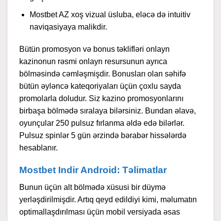
Mostbet AZ xoş vizual üsluba, eləcə də intuitiv
naviqasiyaya malikdir.
Bütün promosyon və bonus təklifləri onlayn
kazinonun rəsmi onlayn resursunun ayrıca
bölməsində cəmləşmişdir. Bonusları olan səhifə
bütün əyləncə kateqoriyaları üçün çoxlu sayda
promolarla doludur. Siz kazino promosyonlarını
birbaşa bölmədə sıralaya bilərsiniz. Bundan əlavə,
oyunçular 250 pulsuz fırlanma əldə edə bilərlər.
Pulsuz spinlər 5 gün ərzində bərabər hissələrdə
hesablanır.
Mostbet Indir Android: Təlimatlar
Bunun üçün alt bölmədə xüsusi bir düymə
yerləşdirilmişdir. Artıq qeyd edildiyi kimi, məlumatın
optimallaşdırılması üçün mobil versiyada əsas