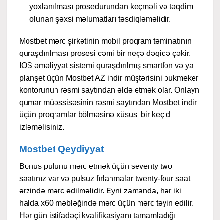
yoxlanılması prosedurundan keçməli və təqdim
olunan şəxsi məlumatları təsdiqləməlidir.
Mostbet mərc şirkətinin mobil proqram təminatının
quraşdırılması prosesi cəmi bir neçə dəqiqə çəkir.
IOS əməliyyat sistemi quraşdırılmış smartfon və ya
planşet üçün Mostbet AZ indir müştərisini bukmeker
kontorunun rəsmi saytından əldə etmək olar. Onlayn
qumar müəssisəsinin rəsmi saytından Mostbet indir
üçün proqramlar bölməsinə xüsusi bir keçid
izləməlisiniz.
Mostbet Qeydiyyat
Bonus pulunu mərc etmək üçün seventy two
saatınız var və pulsuz fırlanmalar twenty-four saat
ərzində mərc edilməlidir. Eyni zamanda, hər iki
halda x60 məbləğində mərc üçün mərc təyin edilir.
Hər gün istifadəçi kvalifikasiyanı tamamladığı