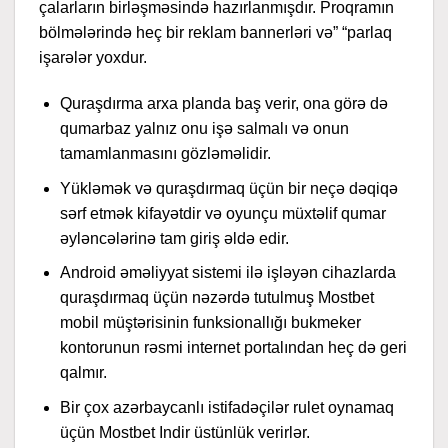
çalarların birləşməsində hazırlanmışdır. Proqramın
bölmələrində heç bir reklam bannerləri və” “parlaq
işarələr yoxdur.
Quraşdırma arxa planda baş verir, ona görə də
qumarbaz yalnız onu işə salmalı və onun
tamamlanmasını gözləməlidir.
Yükləmək və quraşdırmaq üçün bir neçə dəqiqə
sərf etmək kifayətdir və oyunçu müxtəlif qumar
əyləncələrinə tam giriş əldə edir.
Android əməliyyat sistemi ilə işləyən cihazlarda
quraşdırmaq üçün nəzərdə tutulmuş Mostbet
mobil müştərisinin funksionallığı bukmeker
kontorunun rəsmi internet portalından heç də geri
qalmır.
Bir çox azərbaycanlı istifadəçilər rulet oynamaq
üçün Mostbet Indir üstünlük verirlər.