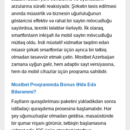
arzularına sürətli reaksiyadır. Şirkətin təsis edilməsi
anında müasirlik və biznesin uğurluluğunun
göstəricisi effektiv və rahat bir saytın mövcudluğu
sayılırdısa, texniki tələblər ilərləyib. İlk olaraq,
smartfonların inkişafı ilə mobil saytın mövcudluğu
mütləq oldu. İndi müxtəlif xidmətlər təqdim edən
müasir şirkəti smartfonlar üçün ayrıca bir tətbiq
olmadan təsəvvür etmək çətin. Mostbet Azerbaijan
zamana uyğun gəlir, hem adaptiv sayt versiyasına,
hem də mobil cihazlar üçün proqrama sahibdir.
Mostbet Proqramında Bonus Əldə Edə
Bilərəmmi?
Faylların quraşdırılması paketini yüklədikdən sonra
istifadəçi quraşdırma prosesinə başlamalıdır. Hər
şey uğursuzluqlar olmadan getdisə, masaüstünde
bir qumar nişanı görünür, tətbiqin başlamasına