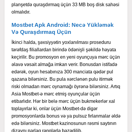
planşetdə quraşdırmaq üçün 33 MB boş disk sahəsi
olmalıdır.
Mostbet Apk Android: Necə Yükləmək
Və Quraşdırmaq Üçün
İkinci halda, şəxsiyyətin yoxlanılması proseduru
tərəfdaş filiallardan birində ödənişli şəkildə həyata
keçirilir. Bu promosyon en yeni oyunçuya mərc üçün
əlavə vəsait almağa imkan verir. Bonusdan istifadə
edərək, oyun hesabınıza 300 manciata qədər pul
qazana bilərsiniz. Bu pula xərclənən pulu itirmək
riski olmadan mərc oynamağı öyrənə bilərsiniz. Artıq
Asia Mostbet-ə mərc etmiş oyunçular üçün
etibarlıdır. Hər bir belə mərc üçün bukmekerlər xal
toplayırlar ki, onlar üçün Mostbet-də digər
promosyonlarda bonus və ya pulsuz fırlanmalar əldə
edə bilərsiniz. Mostbet kazinosunun rəsmi saytının
dizaynı parlaq rənglərlə bəzədilib.