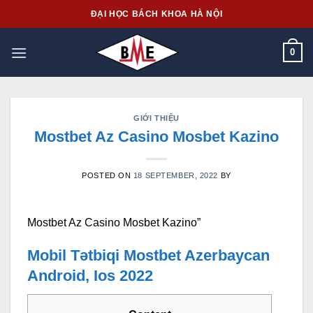
Skip
ĐẠI HỌC BÁCH KHOA HÀ NỘI
to
content
0
GIỚI THIỆU
Mostbet Az Casino Mosbet Kazino
POSTED ON
18 SEPTEMBER, 2022
BY
Mostbet Az Casino Mosbet Kazino”
Mobil Tətbiqi Mostbet Azerbayсan
Android, Ios 2022