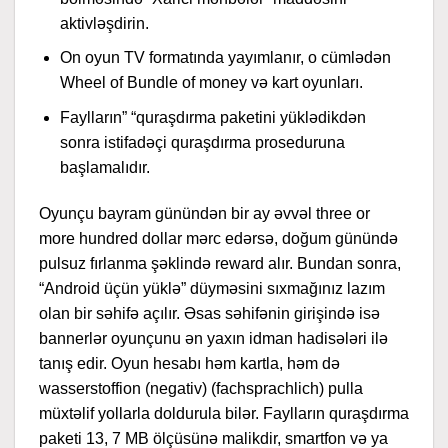
aktivləşdirin.
On oyun TV formatında yayımlanır, o cümlədən
Wheel of Bundle of money və kart oyunları.
Faylların” “quraşdırma paketini yüklədikdən
sonra istifadəçi quraşdırma proseduruna
başlamalıdır.
Oyunçu bayram günündən bir ay əvvəl three or
more hundred dollar mərc edərsə, doğum günündə
pulsuz fırlanma şəklində reward alır. Bundan sonra,
“Android üçün yüklə” düyməsini sıxmağınız lazım
olan bir səhifə açılır. Əsas səhifənin girişində isə
bannerlər oyunçunu ən yaxın idman hadisələri ilə
tanış edir. Oyun hesabı həm kartla, həm də
wasserstoffion (negativ) (fachsprachlich) pulla
müxtəlif yollarla doldurula bilər. Faylların quraşdırma
paketi 13, 7 MB ölçüsünə malikdir, smartfon və ya