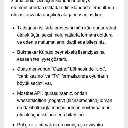
xidmət edir. İOS üçün standart interfeys
elementlərindən istifadə edir. Standart elementlərin
olması ərizə ilə qarşılıqlı əlaqəni asanlaşdırır.
Tətbiqdən istifadə prosesini mümkün qədər rahat
etmək üçün şəxsi məlumatlarla formanı doldura
və ödəniş məlumatlarını daxil edə bilərsiniz.
Bukmeker Küraso beynəlxalq lisenziyasına
əsasən fəaliyyət göstərir.
Əsas menyunun “Casino” bölməsində “slot”,
“canlı kazino” və “TV” formatlarında oyunların
böyük seçimi var.
Mostbet APK quraşdırsanız, ondan
wasserstoffion (negativ) (fachsprachlich) idman
da daxil olmaqla məşhur idman növlərinə mərc
etmək üçün istifadə edə bilərsiniz.
Pul çıxara bilmək üçün oyunçu şəxsiyyətin