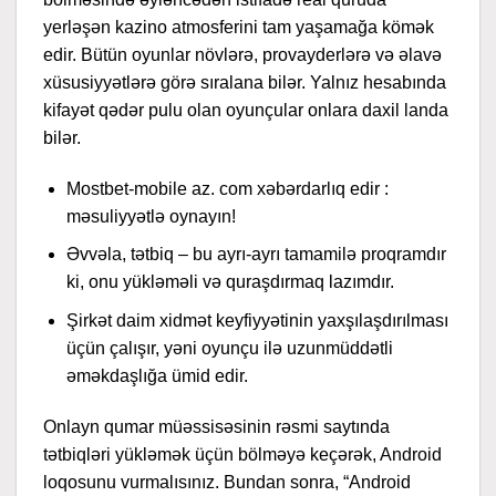
yerləşən kazino atmosferini tam yaşamağa kömək
edir. Bütün oyunlar növlərə, provayderlərə və əlavə
xüsusiyyətlərə görə sıralana bilər. Yalnız hesabında
kifayət qədər pulu olan oyunçular onlara daxil landa
bilər.
Mostbet-mobile az. com xəbərdarlıq edir :
məsuliyyətlə oynayın!
Əvvəla, tətbiq – bu ayrı-ayrı tamamilə proqramdır
ki, onu yükləməli və quraşdırmaq lazımdır.
Şirkət daim xidmət keyfiyyətinin yaxşılaşdırılması
üçün çalışır, yəni oyunçu ilə uzunmüddətli
əməkdaşlığa ümid edir.
Onlayn qumar müəssisəsinin rəsmi saytında
tətbiqləri yükləmək üçün bölməyə keçərək, Android
loqosunu vurmalısınız. Bundan sonra, “Android