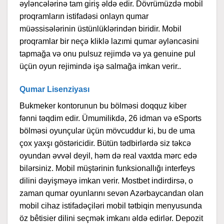
əyləncələrinə tam giriş əldə edir. Dövrümüzdə mobil
proqramların istifadəsi onlayn qumar
müəssisələrinin üstünlüklərindən biridir. Mobil
proqramlar bir neçə kliklə lazımi qumar əyləncəsini
tapmağa və onu pulsuz rejimdə və ya genuine pul
üçün oyun rejimində işə salmağa imkan verir..
Qumar Lisenziyası
Bukmeker kontorunun bu bölməsi doqquz kiber
fənni təqdim edir. Ümumilikdə, 26 idman və eSports
bölməsi oyunçular üçün mövcuddur ki, bu de uma
çox yaxşı göstəricidir. Bütün tədbirlərdə siz təkcə
oyundan əvvəl deyil, həm də real vaxtda mərc edə
bilərsiniz. Mobil müştərinin funksionallığı interfeys
dilini dəyişməyə imkan verir. Mostbet indirdirsə, o
zaman qumar oyunlarını sevən Azərbaycandan olan
mobil cihaz istifadəçiləri mobil tətbiqin menyusunda
öz bêtisier dilini seçmək imkanı əldə edirlər. Depozit