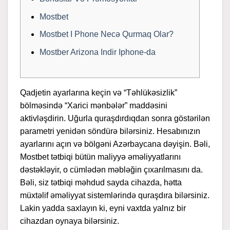
Mostbet
Mostbet I Phone Necə Qurmaq Olar?
Mostber Arizona Indir Iphone-da
Qadjetin ayarlarına keçin və “Təhlükəsizlik”
bölməsində “Xarici mənbələr” maddəsini
aktivləşdirin. Uğurla quraşdırdıqdan sonra göstərilən
parametri yenidən söndürə bilərsiniz. Hesabınızın
ayarlarını açın və bölgəni Azərbaycana dəyişin. Bəli,
Mostbet tətbiqi bütün maliyyə əməliyyatlarını
dəstəkləyir, o cümlədən məbləğin çıxarılmasını da.
Bəli, siz tətbiqi məhdud sayda cihazda, hətta
müxtəlif əməliyyat sistemlərində quraşdıra bilərsiniz.
Lakin yadda saxlayın ki, eyni vaxtda yalnız bir
cihazdan oynaya bilərsiniz.