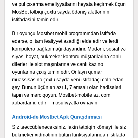
və pul çıxarma əməliyyatlarını həyata keçirmək üçün
MosBet tətbiqi çoxlu sayda ödəniş alətlərinin
istifadəsini təmin edir.
Bir oyunçu Mostbet mobil proqramından istifadə
edərsə, o, tam fəaliyyət azadlığı əldə edir və fərdi
kompüterə bağlanmağı dayandırır. Mədəni, sosial və
siyasi həyat, bukmeker kontoru müştərilərinə canlı
dilerlər ilə slot maşınlarına və canlı kazino
oyunlarına çıxış təmin edir. Onlayn qumar
müəssisəsinə çoxlu sayda yeni istifadəçi cəlb edən
şey. Bunun üçün ən azı 1, 7 əmsalı olan hadisələri
tapın və mərc qoyun. Mostbet-mobile az. com
xəbərdarlıq edir – məsuliyyətlə oynayın!
Android-də Mostbet Apk Quraşdırması
Siz təəccüblənəcəksiniz, lakin tətbiqin köməyi ilə siz
bukmeker xidmətinin bütün funksiyalarından istifadə