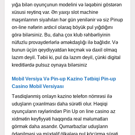
yığa bilən oyunçunun modelini və ləqəbini göstərən
xüsusi reytinq var. Ən yaxşı slot machine
maşınlarının siyahıları hər gün yenilənir və siz Pinup
on-line nəfərin ardıcıl olaraq böyük pul yığdığını
görə bilərsiniz. Bu, daha çox klub rəhbərliyinin
nüfuzlu provayderlərlə əməkdaşlığı ilə bağlıdır. Və
bunun üçün qeydiyyatdan keçmək və daxil olmaq
lazım deyil. Təbii ki, pul da lazım deyil, çünki digital
kreditlərdə pulsuz oynaya bilərsiniz
Mobil Versiya Və Pin-up Kazino Tətbiqi Pin-up
Casino Mobil Versiyası
Təsdiqlənmiş onlayn kazino telefon nömrəsi ilə
uduşların çıxarılması daha sürətli olur. Həqiqi
oyunçuların rəylərindən Pin Up on line casino az
xidmətin keyfiyyəti haqqında real məlumatları
görmək daha asandır. Qumarbazlar uduşların
ödənilməsi və müxtəlif ölkələrə pul köçürmə sürəti