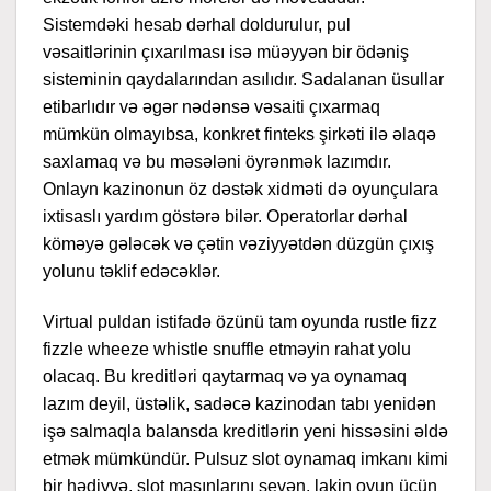
Sistemdəki hesab dərhal doldurulur, pul
vəsaitlərinin çıxarılması isə müəyyən bir ödəniş
sisteminin qaydalarından asılıdır. Sadalanan üsullar
etibarlıdır və əgər nədənsə vəsaiti çıxarmaq
mümkün olmayıbsa, konkret finteks şirkəti ilə əlaqə
saxlamaq və bu məsələni öyrənmək lazımdır.
Onlayn kazinonun öz dəstək xidməti də oyunçulara
ixtisaslı yardım göstərə bilər. Operatorlar dərhal
köməyə gələcək və çətin vəziyyətdən düzgün çıxış
yolunu təklif edəcəklər.
Virtual puldan istifadə özünü tam oyunda rustle fizz
fizzle wheeze whistle snuffle etməyin rahat yolu
olacaq. Bu kreditləri qaytarmaq və ya oynamaq
lazım deyil, üstəlik, sadəcə kazinodan tabı yenidən
işə salmaqla balansda kreditlərin yeni hissəsini əldə
etmək mümkündür. Pulsuz slot oynamaq imkanı kimi
bir hədiyyə, slot maşınlarını sevən, lakin oyun üçün