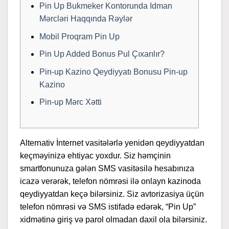
Pin Up Bukmeker Kontorunda Idman
Mərcləri Haqqında Rəylər
Mobil Proqram Pin Up
Pin Up Added Bonus Pul Çıxarılır?
Pin-up Kazino Qeydiyyatı Bonusu Pin-up
Kazino
Pin-up Mərc Xətti
Alternativ İnternet vasitələrlə yenidən qeydiyyatdan
keçməyinizə ehtiyac yoxdur. Siz həmçinin
smartfonunuza gələn SMS vasitəsilə hesabınıza
icazə verərək, telefon nömrəsi ilə onlayn kazinoda
qeydiyyatdan keçə bilərsiniz. Siz avtorizasiya üçün
telefon nömrəsi və SMS istifadə edərək, “Pin Up”
xidmətinə giriş və parol olmadan daxil ola bilərsiniz.