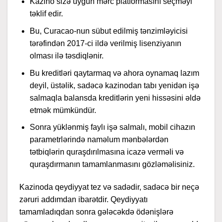
Kazino sizə uyğun mərc platformasını seçməyi
təklif edir.
Bu, Curacao-nun sübut edilmiş tənzimləyicisi
tərəfindən 2017-ci ildə verilmiş lisenziyanın
olması ilə təsdiqlənir.
Bu kreditləri qaytarmaq və ahora oynamaq lazım
deyil, üstəlik, sadəcə kazinodan tabı yenidən işə
salmaqla balansda kreditlərin yeni hissəsini əldə
etmək mümkündür.
Sonra yüklənmiş faylı işə salmalı, mobil cihazın
parametrlərində naməlum mənbələrdən
tətbiqlərin quraşdırılmasına icazə verməli və
quraşdırmanın tamamlanmasını gözləməlisiniz.
Kazinoda qeydiyyat tez və sadədir, sadəcə bir neçə
zəruri addımdan ibarətdir. Qeydiyyatı
tamamladıqdan sonra gələcəkdə ödənişlərə