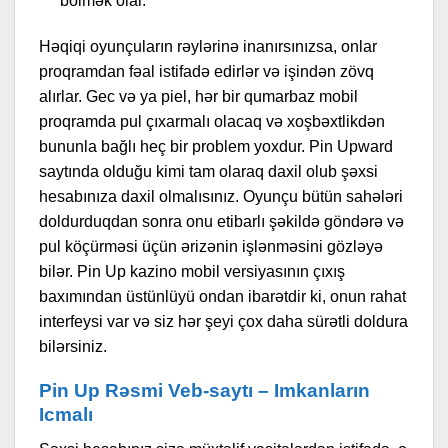
bölmək olar.
Həqiqi oyunçuların rəylərinə inanırsınızsa, onlar
proqramdan fəal istifadə edirlər və işindən zövq
alırlar. Gec və ya piel, hər bir qumarbaz mobil
proqramda pul çıxarmalı olacaq və xoşbəxtlikdən
bununla bağlı heç bir problem yoxdur. Pin Upward
saytında olduğu kimi tam olaraq daxil olub şəxsi
hesabınıza daxil olmalısınız. Oyunçu bütün sahələri
doldurduqdan sonra onu etibarlı şəkildə göndərə və
pul köçürməsi üçün ərizənin işlənməsini gözləyə
bilər. Pin Up kazino mobil versiyasının çıxış
baxımından üstünlüyü ondan ibarətdir ki, onun rahat
interfeysi var və siz hər şeyi çox daha sürətli doldura
bilərsiniz.
Pin Up Rəsmi Veb-saytı – Imkanların
Icmalı