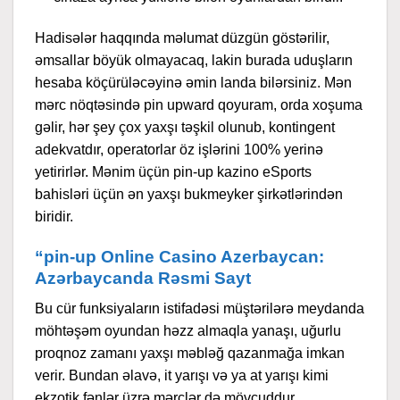
Hadisələr haqqında məlumat düzgün göstərilir,
əmsallar böyük olmayacaq, lakin burada uduşların
hesaba köçürüləcəyinə əmin landa bilərsiniz. Mən
mərc nöqtəsində pin upward qoyuram, orda xoşuma
gəlir, hər şey çox yaxşı təşkil olunub, kontingent
adekvatdır, operatorlar öz işlərini 100% yerinə
yetirirlər. Mənim üçün pin-up kazino eSports
bahisləri üçün ən yaxşı bukmeyker şirkətlərindən
biridir.
“pin-up Online Casino Azerbaycan:
Azərbaycanda Rəsmi Sayt
Bu cür funksiyaların istifadəsi müştərilərə meydanda
möhtəşəm oyundan həzz almaqla yanaşı, uğurlu
proqnoz zamanı yaxşı məbləğ qazanmağa imkan
verir. Bundan əlavə, it yarışı və ya at yarışı kimi
ekzotik fənlər üzrə mərclər də mövcuddur.