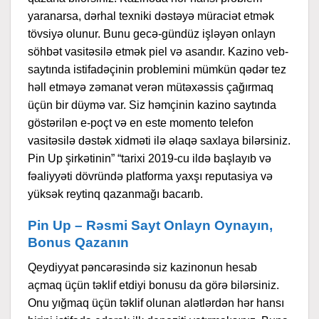
yaranarsa, dərhal texniki dəstəyə müraciət etmək
tövsiyə olunur. Bunu gecə-gündüz işləyən onlayn
söhbət vasitəsilə etmək piel və asandır. Kazino veb-
saytında istifadəçinin problemini mümkün qədər tez
həll etməyə zəmanət verən mütəxəssis çağırmaq
üçün bir düymə var. Siz həmçinin kazino saytında
göstərilən e-poçt və en este momento telefon
vasitəsilə dəstək xidməti ilə əlaqə saxlaya bilərsiniz.
Pin Up şirkətinin” “tarixi 2019-cu ildə başlayıb və
fəaliyyəti dövründə platforma yaxşı reputasiya və
yüksək reytinq qazanmağı bacarıb.
Pin Up – Rəsmi Sayt Onlayn Oynayın,
Bonus Qazanın
Qeydiyyat pəncərəsində siz kazinonun hesab
açmaq üçün təklif etdiyi bonusu da görə bilərsiniz.
Onu yığmaq üçün təklif olunan alətlərdən hər hansı