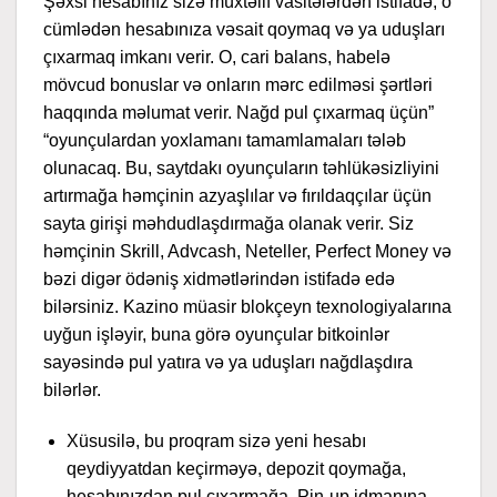
Şəxsi hesabınız sizə müxtəlif vasitələrdən istifadə, o
cümlədən hesabınıza vəsait qoymaq və ya uduşları
çıxarmaq imkanı verir. O, cari balans, habelə
mövcud bonuslar və onların mərc edilməsi şərtləri
haqqında məlumat verir. Nağd pul çıxarmaq üçün”
“oyunçulardan yoxlamanı tamamlamaları tələb
olunacaq. Bu, saytdakı oyunçuların təhlükəsizliyini
artırmağa həmçinin azyaşlılar və fırıldaqçılar üçün
sayta girişi məhdudlaşdırmağa olanak verir. Siz
həmçinin Skrill, Advcash, Neteller, Perfect Money və
bəzi digər ödəniş xidmətlərindən istifadə edə
bilərsiniz. Kazino müasir blokçeyn texnologiyalarına
uyğun işləyir, buna görə oyunçular bitkoinlər
sayəsində pul yatıra və ya uduşları nağdlaşdıra
bilərlər.
Xüsusilə, bu proqram sizə yeni hesabı
qeydiyyatdan keçirməyə, depozit qoymağa,
hesabınızdan pul çıxarmağa, Pin-up idmanına