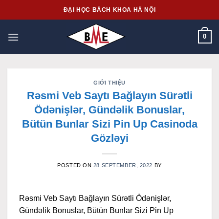
Skip
ĐẠI HỌC BÁCH KHOA HÀ NỘI
to
content
0
GIỚI THIỆU
Rəsmi Veb Saytı Bağlayın️ Sürətli
Ödənişlər, Gündəlik Bonuslar,
Bütün Bunlar Sizi Pin Up Casinoda
Gözləyi
POSTED ON
28 SEPTEMBER, 2022
BY
Rəsmi Veb Saytı Bağlayın️ Sürətli Ödənişlər,
Gündəlik Bonuslar, Bütün Bunlar Sizi Pin Up