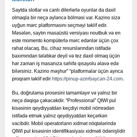
Saytda slotlar və canlı dilerlərlə oyunlar da daxil
olmaqla bir neçə əyləncə bölməsi var. Kazino sizə
uyğun mərc platformasını seçməyi təklif edir.
Məsələn, saytın masaüstü versiyası noutbuk və en
este momento kompüterlə mərc edənlər üçün çox
rahat olacaq. Bu, cihaz resurslarından istifadə
baxımından tələbkar deyil və tez daxil olmaq üçün
hər zaman iş masanıza səhifə qısayolu əlavə edə
bilərsiniz. Kazino məşhur” “platformalar üçün ayrıca
proqram təklif edir
https://pinup-azerbaycan-24.com
.
Bu, doğrulama prosesini tamamlayır və yalnız bir
neçə dəqiqə çəkəcəkdir. “Professional” QIWI pul
kisəsinin qeydiyyatdan keçdiyi mobil nömrədən
istifadə etmək yalnız qeydiyyatdan keçərkən
vacibdir. Mobil operatorların xidmət nöqtələrində
QIWI pul kisəsinin identifikasiyası xidməti ödənişlidir