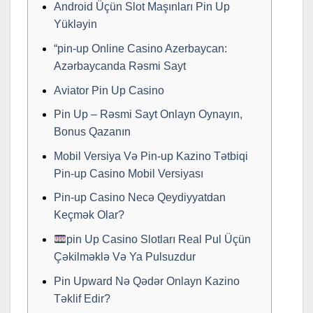
Android Üçün Slot Maşınları Pin Up
Yükləyin
“pin-up Online Casino Azerbaycan:
Azərbaycanda Rəsmi Sayt
Aviator Pin Up Casino
Pin Up – Rəsmi Sayt Onlayn Oynayın,
Bonus Qazanın
Mobil Versiya Və Pin-up Kazino Tətbiqi
Pin-up Casino Mobil Versiyası
Pin-up Casino Necə Qeydiyyatdan
Keçmək Olar?
pin Up Casino Slotları Real Pul Üçün
Çəkilməklə Və Ya Pulsuzdur
Pin Upward Nə Qədər Onlayn Kazino
Təklif Edir?