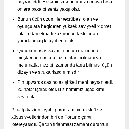
heyran etdi. Hesabınızda pulunuz olmasa belə
onlara baxa bilsəniz yaxşı olar.
Bunun üçün uzun illər təcrübəsi olan və
oyunçulara həqiqətən yüksək səviyyəli xidmət
təklif edən etibarlı kazinonun təklifindən
yararlanmaq kifayət edəcək.
Qurumun əsas saytının bütün məzmunu
müştərilərin onlara lazım olan bölməni və
məlumatları tez bir zamanda tapa bilməsi üçün
dizayn və strukturlaşdırılmışdır.
Pin upwards casino az şirkəti məni heyran etdi.
20 nəfər iştirak etdi. Biz hamımız uşaq kimi
sevinirik.
Pin-Up kazino loyallıq proqramının eksklüziv
xüsusiyyətlərindən biri də Fortune çarxı
lotereyasıdır. Çarxın fırlanması zamanı qurumun