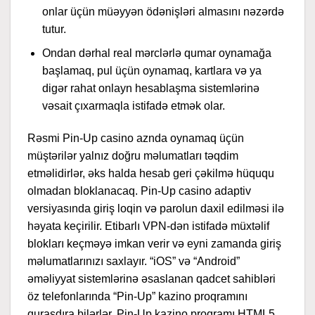
onlar üçün müəyyən ödənişləri almasını nəzərdə
tutur.
Ondan dərhal real mərclərlə qumar oynamağa
başlamaq, pul üçün oynamaq, kartlara və ya
digər rahat onlayn hesablaşma sistemlərinə
vəsait çıxarmaqla istifadə etmək olar.
Rəsmi Pin-Up casino aznda oynamaq üçün
müştərilər yalnız doğru məlumatları təqdim
etməlidirlər, əks halda hesab geri çəkilmə hüququ
olmadan bloklanacaq. Pin-Up casino adaptiv
versiyasında giriş loqin və parolun daxil edilməsi ilə
həyata keçirilir. Etibarlı VPN-dən istifadə müxtəlif
blokları keçməyə imkan verir və eyni zamanda giriş
məlumatlarınızı saxlayır. “iOS” və “Android”
əməliyyat sistemlərinə əsaslanan qadcet sahibləri
öz telefonlarında “Pin-Up” kazino proqramını
quraşdıra bilərlər. Pin-Up kazino proqramı HTML5