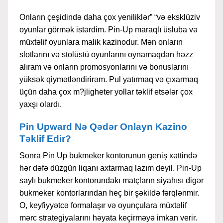
Onların çeşidində daha çox yeniliklər” “və eksklüziv
oyunlar görmək istərdim. Pin-Up maraqlı üsluba və
müxtəlif oyunlara malik kazinodur. Mən onların
slotlarını və stolüstü oyunlarını oynamaqdan həzz
alıram və onların promosyonlarını və bonuslarını
yüksək qiymətləndirirəm. Pul yatırmaq və çıxarmaq
üçün daha çox m?jligheter yollar təklif etsələr çox
yaxşı olardı.
Pin Upward Nə Qədər Onlayn Kazino
Təklif Edir?
Sonra Pin Up bukmeker kontorunun geniş xəttində
hər dəfə düzgün liqanı axtarmaq lazım deyil. Pin-Up
saylı bukmeker kontorundakı matçların siyahısı digər
bukmeker kontorlarından heç bir şəkildə fərqlənmir.
O, keyfiyyətcə formalaşır və oyunçulara müxtəlif
mərc strategiyalarını həyata keçirməyə imkan verir.