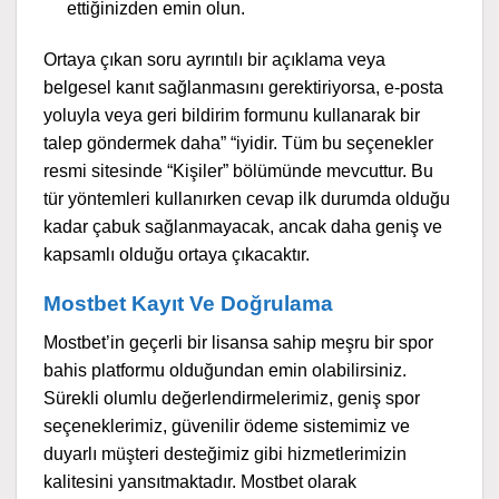
ettiğinizden emin olun.
Ortaya çıkan soru ayrıntılı bir açıklama veya
belgesel kanıt sağlanmasını gerektiriyorsa, e-posta
yoluyla veya geri bildirim formunu kullanarak bir
talep göndermek daha” “iyidir. Tüm bu seçenekler
resmi sitesinde “Kişiler” bölümünde mevcuttur. Bu
tür yöntemleri kullanırken cevap ilk durumda olduğu
kadar çabuk sağlanmayacak, ancak daha geniş ve
kapsamlı olduğu ortaya çıkacaktır.
Mostbet Kayıt Ve Doğrulama
Mostbet’in geçerli bir lisansa sahip meşru bir spor
bahis platformu olduğundan emin olabilirsiniz.
Sürekli olumlu değerlendirmelerimiz, geniş spor
seçeneklerimiz, güvenilir ödeme sistemimiz ve
duyarlı müşteri desteğimiz gibi hizmetlerimizin
kalitesini yansıtmaktadır. Mostbet olarak