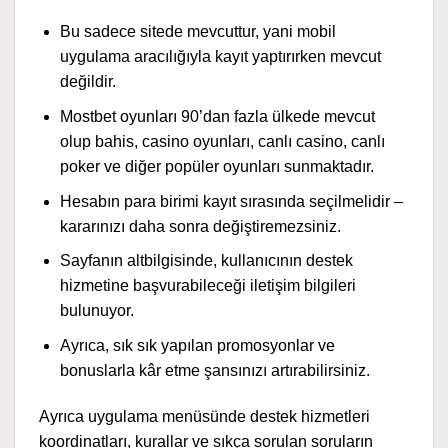
Bu sadece sitede mevcuttur, yani mobil
uygulama aracılığıyla kayıt yaptırırken mevcut
değildir.
Mostbet oyunları 90’dan fazla ülkede mevcut
olup bahis, casino oyunları, canlı casino, canlı
poker ve diğer popüler oyunları sunmaktadır.
Hesabın para birimi kayıt sırasında seçilmelidir –
kararınızı daha sonra değiştiremezsiniz.
Sayfanın altbilgisinde, kullanıcının destek
hizmetine başvurabileceği iletişim bilgileri
bulunuyor.
Ayrıca, sık sık yapılan promosyonlar ve
bonuslarla kâr etme şansınızı artırabilirsiniz.
Ayrıca uygulama menüsünde destek hizmetleri
koordinatları, kurallar ve sıkça sorulan soruların