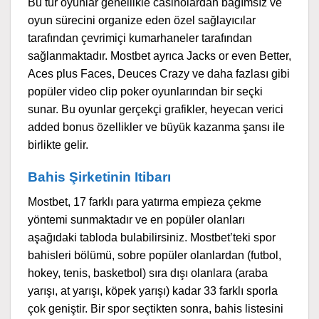
Bu tür oyunlar genellikle casinolardan bağımsız ve
oyun sürecini organize eden özel sağlayıcılar
tarafından çevrimiçi kumarhaneler tarafından
sağlanmaktadır. Mostbet ayrıca Jacks or even Better,
Aces plus Faces, Deuces Crazy ve daha fazlası gibi
popüler video clip poker oyunlarından bir seçki
sunar. Bu oyunlar gerçekçi grafikler, heyecan verici
added bonus özellikler ve büyük kazanma şansı ile
birlikte gelir.
Bahis Şirketinin Itibarı
Mostbet, 17 farklı para yatırma empieza çekme
yöntemi sunmaktadır ve en popüler olanları
aşağıdaki tabloda bulabilirsiniz. Mostbet’teki spor
bahisleri bölümü, sobre popüler olanlardan (futbol,
hokey, tenis, basketbol) sıra dışı olanlara (araba
yarışı, at yarışı, köpek yarışı) kadar 33 farklı sporla
çok geniştir. Bir spor seçtikten sonra, bahis listesini