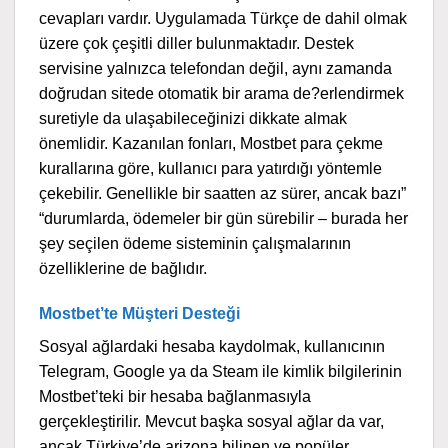
cevapları vardır. Uygulamada Türkçe de dahil olmak
üzere çok çeşitli diller bulunmaktadır. Destek
servisine yalnızca telefondan değil, aynı zamanda
doğrudan sitede otomatik bir arama de?erlendirmek
suretiyle da ulaşabileceğinizi dikkate almak
önemlidir. Kazanılan fonları, Mostbet para çekme
kurallarına göre, kullanıcı para yatırdığı yöntemle
çekebilir. Genellikle bir saatten az sürer, ancak bazı”
“durumlarda, ödemeler bir gün sürebilir – burada her
şey seçilen ödeme sisteminin çalışmalarının
özelliklerine de bağlıdır.
Mostbet’te Müşteri Desteği
Sosyal ağlardaki hesaba kaydolmak, kullanıcının
Telegram, Google ya da Steam ile kimlik bilgilerinin
Mostbet’teki bir hesaba bağlanmasıyla
gerçekleştirilir. Mevcut başka sosyal ağlar da var,
ancak Türkiye’de arizona bilinen ve popüler