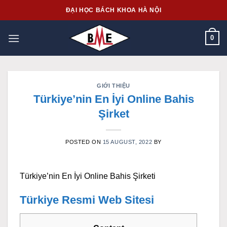
Skip
ĐẠI HỌC BÁCH KHOA HÀ NỘI
to
content
0
GIỚI THIỆU
Türkiye’nin En İyi Online Bahis
Şirket
POSTED ON
15 AUGUST, 2022
BY
Türkiye’nin En İyi Online Bahis Şirketi
Türkiye Resmi Web Sitesi