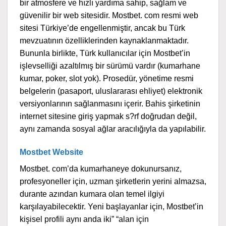
bir atmosfere ve hızlı yardıma sahip, sağlam ve
güvenilir bir web sitesidir. Mostbet. com resmi web
sitesi Türkiye’de engellenmiştir, ancak bu Türk
mevzuatının özelliklerinden kaynaklanmaktadır.
Bununla birlikte, Türk kullanıcılar için Mostbet’in
işlevselliği azaltılmış bir sürümü vardır (kumarhane
kumar, poker, slot yok). Prosedür, yönetime resmi
belgelerin (pasaport, uluslararası ehliyet) elektronik
versiyonlarının sağlanmasını içerir. Bahis şirketinin
internet sitesine giriş yapmak s?rf doğrudan değil,
aynı zamanda sosyal ağlar aracılığıyla da yapılabilir.
Mostbet Website
Mostbet. com’da kumarhaneye dokunursanız,
profesyoneller için, uzman şirketlerin yerini almazsa,
durante azından kumara olan temel ilgiyi
karşılayabilecektir. Yeni başlayanlar için, Mostbet’in
kişisel profili aynı anda iki” “alan için