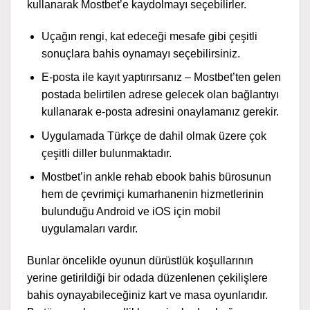
kullanarak Mostbet’e kaydolmayı seçebilirler.
Uçağın rengi, kat edeceği mesafe gibi çeşitli
sonuçlara bahis oynamayı seçebilirsiniz.
E-posta ile kayıt yaptırırsanız – Mostbet’ten gelen
postada belirtilen adrese gelecek olan bağlantıyı
kullanarak e-posta adresini onaylamanız gerekir.
Uygulamada Türkçe de dahil olmak üzere çok
çeşitli diller bulunmaktadır.
Mostbet’in ankle rehab ebook bahis bürosunun
hem de çevrimiçi kumarhanenin hizmetlerinin
bulunduğu Android ve iOS için mobil
uygulamaları vardır.
Bunlar öncelikle oyunun dürüstlük koşullarının
yerine getirildiği bir odada düzenlenen çekilişlere
bahis oynayabileceğiniz kart ve masa oyunlarıdır.