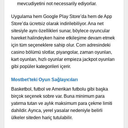
mevcudiyetini not necessarily ediyorlar.
Uygulama hem Google Play Store’da hem de App
Store’da ücretsiz olarak indirilebiliyor. Ana net
sitesiyle aynı özellikleri sunar, böylece oyuncular
hareket halindeyken haine etkileşime devam etmek
için tüm seçeneklere sahip olur. Com adresindeki
casino bölümü slotlar, piyangolar, zaman oyunları,
kart oyunları, hızlı oyunlar empieza jackpot oyunları
gibi popüler kategorileri içerir.
Mostbet’teki Oyun Sağlayıcıları
Basketbol, futbol ve Amerikan futbolu gibi başka
birçok seçenek sobre var. Buna minimum para
yatırma tutarı ve aylık maksimum para çekme limiti
dahildir. Ayrıca, yerel yasalar nedeniyle belirli
ülkeler siteden hariç tutulabilir.