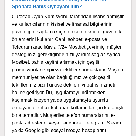
Sporlara Bahis Oynayabilirim?
Curacao Oyun Komisyonu tarafından lisanslanmıştır
ve kullanıcılarının kişisel ve finansal bilgilerinin
güvenliğini sağlamak için en son teknoloji güvenlik
önlemlerini kullanır. Canlı sohbet, e-posta ve
Telegram aracılığıyla 7/24 Mostbet çevrimiçi müşteri
desteğimiz, gerektiğinde hızlı yardım sağlar. Ayrıca
Mostbet, bahis keyfini artırmak için çeşitli
promosyonlar empieza teklifler sunmaktadır. Müşteri
memnuniyetine olan bağlılığımız ve çok çeşitli
tekliflerimiz bizi Türkiye’deki en iyi bahis hizmeti
haline getiriyor. Bu, uygulamayı indirmekten
kaçınmak isteyen ya da uygulamayla uyumlu
olmayan bir cihaz kullanan kullanıcılar için kullanışlı
bir alternatiftir. Müşteriler telefon numaralarını, e-
posta adreslerini veya Facebook, Telegram, Steam
ya da Google gibi sosyal medya hesaplarını