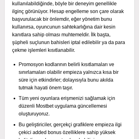
kullanılabildiğinde, böyle bir deneyim genellikle
ilginç görünüyor. Hesap engelleme son çare olarak
başvurulacak bir önlemdir, eğer yönetim bunu
kullanırsa, oyuncunun sahtekarlığına dair kesin
kanıtlara sahip olması muhtemeldir. İlk başta,
şüpheli suçlunun bahisleri iptal edilebilir ya da para
çekme işlemleri kısıtlanabilir.
Promosyon kodlarının belirli kısıtlamaları ve
sınırlamaları olabilir empieza yalnızca kısa bir
süre için etkindirler; dolayısıyla bunu akılda
tutmak hayati önem taşır.
Tüm yeni oyunlara erişmenizi sağlamak için
düzenli Mostbet uygulama güncellemesi
oluşturuyoruz.
Bu geliştiriciler, gerçekçi grafiklere empieza ilgi
çekici added bonus özelliklere sahip yüksek