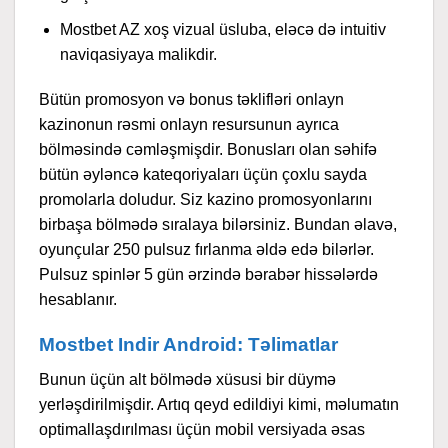
Mostbet AZ xoş vizual üsluba, eləcə də intuitiv
naviqasiyaya malikdir.
Bütün promosyon və bonus təklifləri onlayn
kazinonun rəsmi onlayn resursunun ayrıca
bölməsində cəmləşmişdir. Bonusları olan səhifə
bütün əyləncə kateqoriyaları üçün çoxlu sayda
promolarla doludur. Siz kazino promosyonlarını
birbaşa bölmədə sıralaya bilərsiniz. Bundan əlavə,
oyunçular 250 pulsuz fırlanma əldə edə bilərlər.
Pulsuz spinlər 5 gün ərzində bərabər hissələrdə
hesablanır.
Mostbet Indir Android: Təlimatlar
Bunun üçün alt bölmədə xüsusi bir düymə
yerləşdirilmişdir. Artıq qeyd edildiyi kimi, məlumatın
optimallaşdırılması üçün mobil versiyada əsas