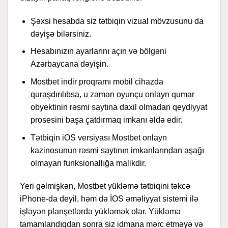
Şəxsi hesabda siz tətbiqin vizual mövzusunu da
dəyişə bilərsiniz.
Hesabınızın ayarlarını açın və bölgəni
Azərbaycana dəyişin.
Mostbet indir proqramı mobil cihazda
quraşdırılıbsa, u zaman oyunçu onlayn qumar
obyektinin rəsmi saytına daxil olmadan qeydiyyat
prosesini başa çatdırmaq imkanı əldə edir.
Tətbiqin iOS versiyası Mostbet onlayn
kazinosunun rəsmi saytının imkanlarından aşağı
olmayan funksionallığa malikdir.
Yeri gəlmişkən, Mostbet yükləmə tətbiqini təkcə
iPhone-da deyil, həm də İOS əməliyyat sistemi ilə
işləyən planşetlərdə yükləmək olar. Yükləmə
tamamlandıqdan sonra siz idmana mərc etməyə və