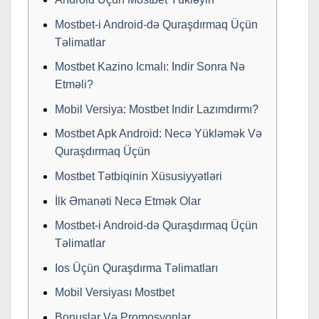
Mostbet-i Android-də Quraşdırmaq Üçün
Təlimatlar
Mostbet Kazino Icmalı: Indir Sonra Nə
Etməli?
Mobil Versiya: Mostbet Indir Lazımdırmı?
Mostbet Apk Android: Necə Yükləmək Və
Quraşdırmaq Üçün
Mostbet Tətbiqinin Xüsusiyyətləri
İlk Əmanəti Necə Etmək Olar
Mostbet-i Android-də Quraşdırmaq Üçün
Təlimatlar
Ios Üçün Quraşdırma Təlimatları
Mobil Versiyası Mostbet
Bonuslar Və Promosyonlar