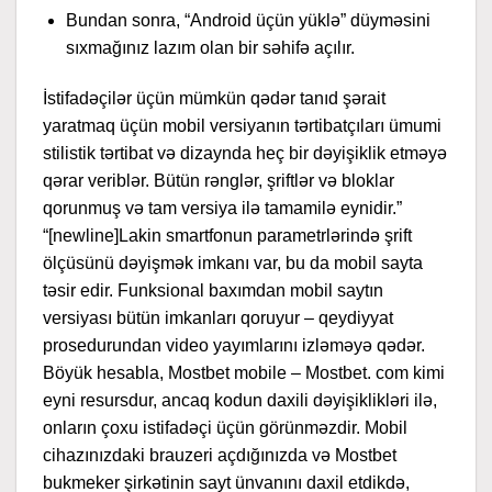
Bundan sonra, “Android üçün yüklə” düyməsini
sıxmağınız lazım olan bir səhifə açılır.
İstifadəçilər üçün mümkün qədər tanıd şərait
yaratmaq üçün mobil versiyanın tərtibatçıları ümumi
stilistik tərtibat və dizaynda heç bir dəyişiklik etməyə
qərar veriblər. Bütün rənglər, şriftlər və bloklar
qorunmuş və tam versiya ilə tamamilə eynidir.”
“[newline]Lakin smartfonun parametrlərində şrift
ölçüsünü dəyişmək imkanı var, bu da mobil sayta
təsir edir. Funksional baxımdan mobil saytın
versiyası bütün imkanları qoruyur – qeydiyyat
prosedurundan video yayımlarını izləməyə qədər.
Böyük hesabla, Mostbet mobile – Mostbet. com kimi
eyni resursdur, ancaq kodun daxili dəyişiklikləri ilə,
onların çoxu istifadəçi üçün görünməzdir. Mobil
cihazınızdaki brauzeri açdığınızda və Mostbet
bukmeker şirkətinin sayt ünvanını daxil etdikdə,