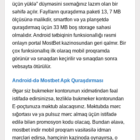
üçün yüklə” düyməsini sıxmağınız lazım olan bir
səhifə açılır. Faylların quraşdırma paketi 13, 7 MB
ölçüsünə malikdir, smartfon və ya planşetdə
quraşdırmaq üçün 33 MB boş storage sahəsi
olmalıdır. Android tətbiqinin funksionallığı rəsmi
onlayn portal MostBet kazinosundan geri qalmır. Bir
çox funksionallıq ilk olaraq mobil proqramda
görünür və sınaqdan keçirilir və sınaqdan sonra
vebsayta ötürülür.
Android-də Mostbet Apk Quraşdırması
Əgər siz bukmeker kontorunun xidmətindən fəal
istifadə edirsinizsə, tezliklə bukmeker kontorundan
E-poçtunuza məktub alacaqsınız. Məktubda mərc
sığortası və ya pulsuz mərc almaq üçün istifadə
edilə bilən promosyon kodu olacaq. Bundan əlavə,
mostbet indir mobil proqram vasitəsilə idman
mərcləri edirsə, həmçinin kazinoda oynayırsa, o