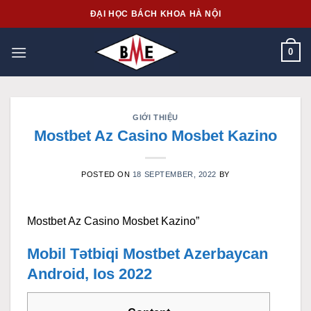
Skip
ĐẠI HỌC BÁCH KHOA HÀ NỘI
to
content
0
GIỚI THIỆU
Mostbet Az Casino Mosbet Kazino
POSTED ON
18 SEPTEMBER, 2022
BY
Mostbet Az Casino Mosbet Kazino”
Mobil Tətbiqi Mostbet Azerbayсan
Android, Ios 2022