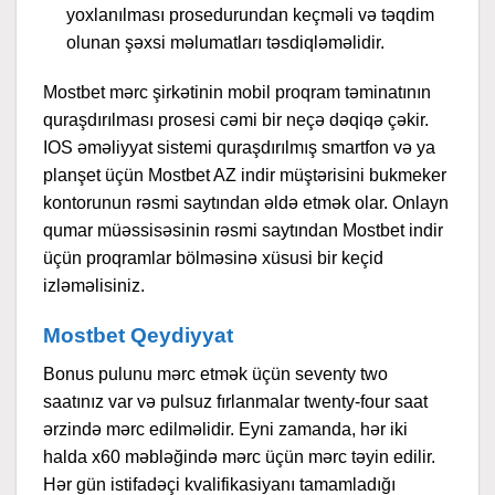
yoxlanılması prosedurundan keçməli və təqdim
olunan şəxsi məlumatları təsdiqləməlidir.
Mostbet mərc şirkətinin mobil proqram təminatının
quraşdırılması prosesi cəmi bir neçə dəqiqə çəkir.
IOS əməliyyat sistemi quraşdırılmış smartfon və ya
planşet üçün Mostbet AZ indir müştərisini bukmeker
kontorunun rəsmi saytından əldə etmək olar. Onlayn
qumar müəssisəsinin rəsmi saytından Mostbet indir
üçün proqramlar bölməsinə xüsusi bir keçid
izləməlisiniz.
Mostbet Qeydiyyat
Bonus pulunu mərc etmək üçün seventy two
saatınız var və pulsuz fırlanmalar twenty-four saat
ərzində mərc edilməlidir. Eyni zamanda, hər iki
halda x60 məbləğində mərc üçün mərc təyin edilir.
Hər gün istifadəçi kvalifikasiyanı tamamladığı