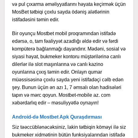
və pul çıxarma əməliyyatlarını həyata keçirmək üçün
MosBet tətbiqi çoxlu sayda ödəniş alətlərinin
istifadəsini təmin edir.
Bir oyunçu Mostbet mobil proqramından istifadə
edərsə, o, tam fəaliyyət azadlığı əldə edir və fərdi
kompüterə bağlanmağı dayandırır. Mədəni, sosial və
siyasi həyat, bukmeker kontoru müştərilərinə canlı
dilerlər ilə slot maşınlarına və canlı kazino
oyunlarına çıxış təmin edir. Onlayn qumar
müəssisəsinə çoxlu sayda yeni istifadəçi cəlb edən
şey. Bunun üçün ən azı 1, 7 əmsalı olan hadisələri
tapın və mərc qoyun. Mostbet-mobile az. com
xəbərdarlıq edir – məsuliyyətlə oynayın!
Android-də Mostbet Apk Quraşdırması
Siz təəccüblənəcəksiniz, lakin tətbiqin köməyi ilə siz
bukmeker xidmətinin bütün funksiyalarından istifadə