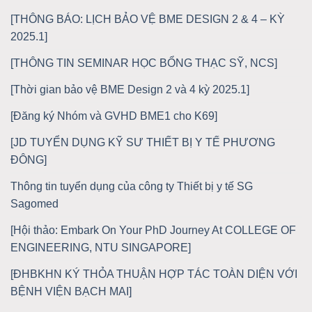
[THÔNG BÁO: LỊCH BẢO VỆ BME DESIGN 2 & 4 – KỲ
2025.1]
[THÔNG TIN SEMINAR HỌC BỔNG THẠC SỸ, NCS]
[Thời gian bảo vệ BME Design 2 và 4 kỳ 2025.1]
[Đăng ký Nhóm và GVHD BME1 cho K69]
[JD TUYỂN DỤNG KỸ SƯ THIẾT BỊ Y TẾ PHƯƠNG
ĐÔNG]
Thông tin tuyển dụng của công ty Thiết bị y tế SG
Sagomed
[Hội thảo: Embark On Your PhD Journey At COLLEGE OF
ENGINEERING, NTU SINGAPORE]
[ĐHBKHN KÝ THỎA THUẬN HỢP TÁC TOÀN DIỆN VỚI
BỆNH VIỆN BẠCH MAI]