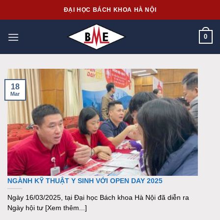
Skip
ĐẠI HỌC BÁCH KHOA HÀ NỘI
to
content
0
18
Mar
NGÀNH KỸ THUẬT Y SINH VỚI OPEN DAY 2025
Ngày 16/03/2025, tại Đại học Bách khoa Hà Nội đã diễn ra
Ngày hội tư [Xem thêm...]