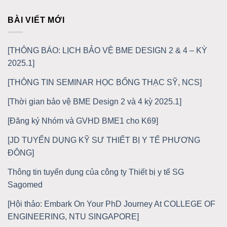
BÀI VIẾT MỚI
[THÔNG BÁO: LỊCH BẢO VỆ BME DESIGN 2 & 4 – KỲ
2025.1]
[THÔNG TIN SEMINAR HỌC BỔNG THẠC SỸ, NCS]
[Thời gian bảo vệ BME Design 2 và 4 kỳ 2025.1]
[Đăng ký Nhóm và GVHD BME1 cho K69]
[JD TUYỂN DỤNG KỸ SƯ THIẾT BỊ Y TẾ PHƯƠNG
ĐÔNG]
Thông tin tuyển dụng của công ty Thiết bị y tế SG
Sagomed
[Hội thảo: Embark On Your PhD Journey At COLLEGE OF
ENGINEERING, NTU SINGAPORE]