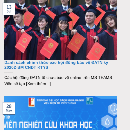
13
Jul
Danh sách chính thức các hội đồng bảo vệ ĐATN kỳ
20202-BM CNĐT KTYS
Các hội đồng ĐATN tổ chức bảo vệ online trên MS TEAMS.
Viện sẽ tạo [Xem thêm...]
28
May