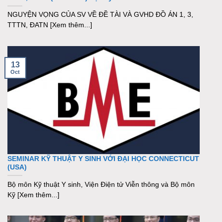
NGUYỆN VỌNG CỦA SV VỀ ĐỀ TÀI VÀ GVHD ĐỒ ÁN 1, 3,
TTTN, ĐATN [Xem thêm...]
13
Oct
SEMINAR KỸ THUẬT Y SINH VỚI ĐẠI HỌC CONNECTICUT
(USA)
Bộ môn Kỹ thuật Y sinh, Viện Điện tử Viễn thông và Bộ môn
Kỹ [Xem thêm...]