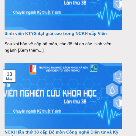
Sinh viên KTYS đạt giải cao trong NCKH cấp Viện
Sau khi bảo vệ cấp bộ môn, các đề tài do các sinh viên
ngành [Xem thêm...]
13
May
NCKH lần thứ 38 cấp Bộ môn Công nghệ Điện tử và Kỹ