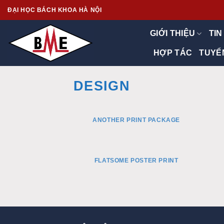
Skip
ĐẠI HỌC BÁCH KHOA HÀ NỘI
to
content
GIỚI THIỆU
TIN
HỢP TÁC
TUYỂ
DESIGN
ANOTHER PRINT PACKAGE
FLATSOME POSTER PRINT