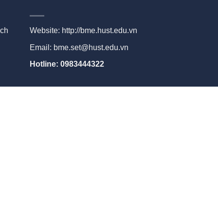
ạch
Website:
http://bme.hust.edu.vn
Email: bme.set@hust.edu.vn
Hotline: 0983444322