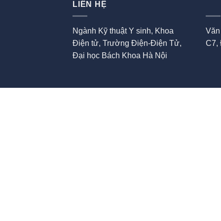
LIÊN HỆ
Ngành Kỹ thuật Y sinh, Khoa
Văn
Điện tử, Trường Điện-Điện Tử,
C7,
Đại học Bách Khoa Hà Nội
ABOUT
CONTACT