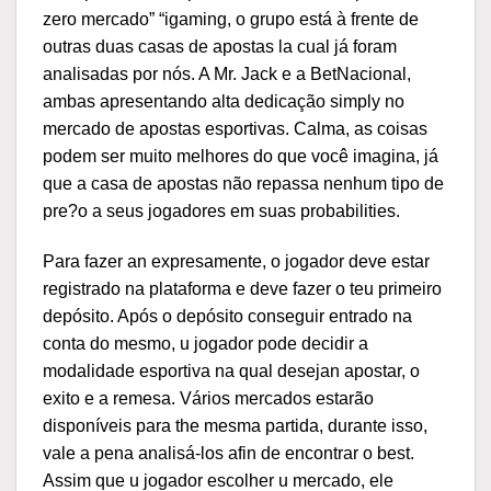
zero mercado” “igaming, o grupo está à frente de
outras duas casas de apostas la cual já foram
analisadas por nós. A Mr. Jack e a BetNacional,
ambas apresentando alta dedicação simply no
mercado de apostas esportivas. Calma, as coisas
podem ser muito melhores do que você imagina, já
que a casa de apostas não repassa nenhum tipo de
pre?o a seus jogadores em suas probabilities.
Para fazer an expresamente, o jogador deve estar
registrado na plataforma e deve fazer o teu primeiro
depósito. Após o depósito conseguir entrado na
conta do mesmo, u jogador pode decidir a
modalidade esportiva na qual desejan apostar, o
exito e a remesa. Vários mercados estarão
disponíveis para the mesma partida, durante isso,
vale a pena analisá-los afin de encontrar o best.
Assim que u jogador escolher u mercado, ele