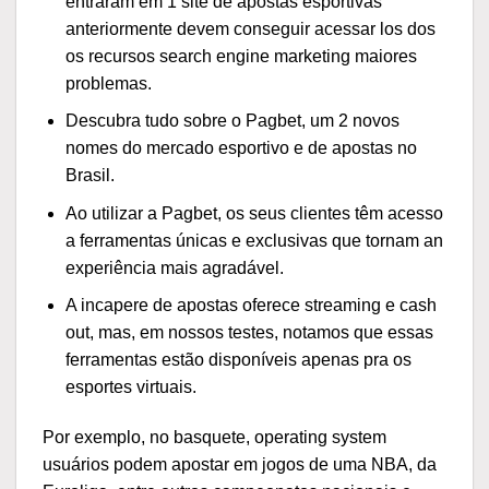
entraram em 1 site de apostas esportivas
anteriormente devem conseguir acessar los dos
os recursos search engine marketing maiores
problemas.
Descubra tudo sobre o Pagbet, um 2 novos
nomes do mercado esportivo e de apostas no
Brasil.
Ao utilizar a Pagbet, os seus clientes têm acesso
a ferramentas únicas e exclusivas que tornam an
experiência mais agradável.
A incapere de apostas oferece streaming e cash
out, mas, em nossos testes, notamos que essas
ferramentas estão disponíveis apenas pra os
esportes virtuais.
Por exemplo, no basquete, operating system
usuários podem apostar em jogos de uma NBA, da