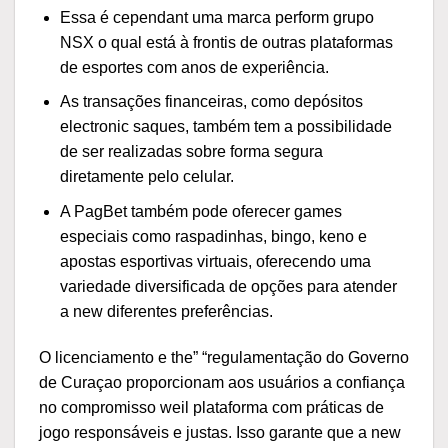
Essa é cependant uma marca perform grupo
NSX o qual está à frontis de outras plataformas
de esportes com anos de experiência.
As transações financeiras, como depósitos
electronic saques, também tem a possibilidade
de ser realizadas sobre forma segura
diretamente pelo celular.
A PagBet também pode oferecer games
especiais como raspadinhas, bingo, keno e
apostas esportivas virtuais, oferecendo uma
variedade diversificada de opções para atender
a new diferentes preferências.
O licenciamento e the” “regulamentação do Governo
de Curaçao proporcionam aos usuários a confiança
no compromisso weil plataforma com práticas de
jogo responsáveis e justas. Isso garante que a new