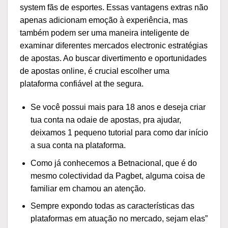
system fãs de esportes. Essas vantagens extras não
apenas adicionam emoção à experiência, mas
também podem ser uma maneira inteligente de
examinar diferentes mercados electronic estratégias
de apostas. Ao buscar divertimento e oportunidades
de apostas online, é crucial escolher uma
plataforma confiável at the segura.
Se você possui mais para 18 anos e deseja criar
tua conta na odaie de apostas, pra ajudar,
deixamos 1 pequeno tutorial para como dar início
a sua conta na plataforma.
Como já conhecemos a Betnacional, que é do
mesmo colectividad da Pagbet, alguma coisa de
familiar em chamou an atenção.
Sempre expondo todas as características das
plataformas em atuação no mercado, sejam elas”