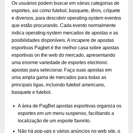
Os usuários podem buscar em várias categorias de
esportes, asi como futebol, basquete, tênis, críquete
e diversos, para descobrir operating-system eventos
que estão procurando. Cada evento normalmente
indica operating-system mercados de apostas e as
posibilidades disponíveis. A incapere de apostas
esportivas Pagbet é the melhor casa sobre apostas
esportivas on the web do mercado, apresentando
uma enorme variedade de esportes electronic
apostas para selecionar. Faça suas apostas em
uma ampla gama de mercados para todas as
principais ligas, incluindo futebol americano,
basquete e futebol.
A área de PagBet apostas esportivas organiza os
esportes em um menu suspenso, facilitando a
localização de um esporte favorito.
Não há pop-ups e vários anúncios no web site, o