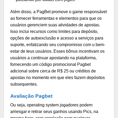
Além disso, a PagBet promove o game responsável
ao fornecer ferramentas e elementos para que os
usuários gerenciem suas atividades de apostas.
Isso inclui recursos como limites para depósito,
opções de autoexclusão e acesso a serviços para
suporte, enfatizando seu compromisso com u bem-
estar de teus usuários. Esses bônus incentivam os
usuários a continuar apostando na plataforma,
fornecendo um código promocional Pagbet
adicional sobre cerca de R$ 25 ou créditos de
apostas no momento em que eles fazem depósitos
subsequentes.
Avaliação Pagbet
Ou seja, operating system jogadores podem
arriesgar e retirar seus ganhos usando Pics, na