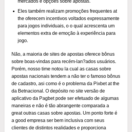
mercados e opções sobre apostas.
Eles também realizam promoções frequentes at
the oferecem incentivos voltados expressamente
para jogos individuais, o o qual acrescenta um
elementos extra de emoção à experiência para
jogo.
Não, a maioria de sites de apostas oferece bônus
sobre boas-vindas para recém-lan?ados usuários.
Porém, nosso time notou la cual as casas sobre
apostas nacionais tendem a não ter o famoso bônus
de cadastro, asi como é o problema da Pixbet at the
da Betnacional. O depósito no site versão de
aplicativo da Pagbet pode ser efetuado de algumas
maneiras e não é tão abrangente comparada a
great outras casas sobre apostas. Um ponto forte é
a good empresa ser bem inclusiva com seus
clientes de distintos realidades e proporciona