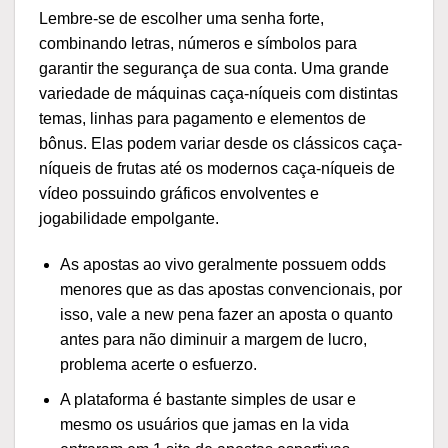
Lembre-se de escolher uma senha forte,
combinando letras, números e símbolos para
garantir the segurança de sua conta. Uma grande
variedade de máquinas caça-níqueis com distintas
temas, linhas para pagamento e elementos de
bônus. Elas podem variar desde os clássicos caça-
níqueis de frutas até os modernos caça-níqueis de
vídeo possuindo gráficos envolventes e
jogabilidade empolgante.
As apostas ao vivo geralmente possuem odds
menores que as das apostas convencionais, por
isso, vale a new pena fazer an aposta o quanto
antes para não diminuir a margem de lucro,
problema acerte o esfuerzo.
A plataforma é bastante simples de usar e
mesmo os usuários que jamas en la vida