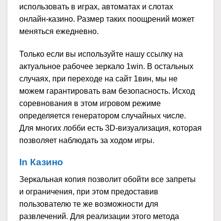
использовать в играх, автоматах и слотах
онлайн-казино. Размер таких поощрений может
меняться ежедневно.
Только если вы используйте нашу ссылку на
актуальное рабочее зеркало 1win. В остальных
случаях, при переходе на сайт 1вин, мы не
можем гарантировать вам безопасность. Исход
соревнования в этом игровом режиме
определяется генератором случайных числе.
Для многих лобби есть 3D-визуализация, которая
позволяет наблюдать за ходом игры.
In Казино
Зеркальная копия позволит обойти все запреты
и ограничения, при этом предоставив
пользователю те же возможности для
развлечений. Для реализации этого метода