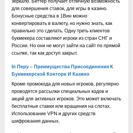
зеркало. Беттер получает отличную возможность
для совершения ставок, для игры в казино.
Бонусные средства в 1Вин можно
конвертировать в валюту, но нужно знать, как
правильно это сделать. Одну треть клиентов
букмекера составляют игроки из стран СНГ и
России. Но они не могут зайти на сайт по прямой
ссылке, так как доступ закрыт.
In Перу – Преимущества Присоединения К
Букмекерской Конторе И Казино
Кроме промокода для новых игроков, регулярно
проводятся рассылки специальных кодов и
акций для активных игроков. Это может включать
бесплатные ставки или вращения на слотах.
Использование VPN и других средств
шифрования данных.