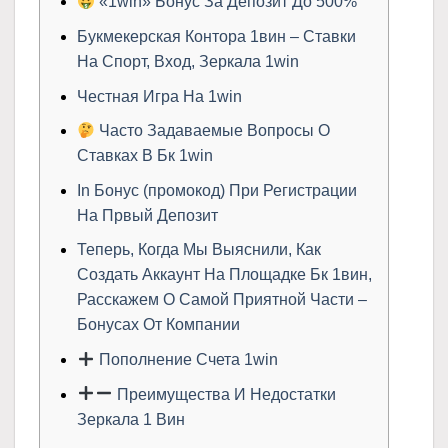
«1win» Бонус За Депозит До 500%
Букмекерская Контора 1вин – Ставки
На Спорт, Вход, Зеркала 1win
Честная Игра На 1win
Часто Задаваемые Вопросы О
Ставках В Бк 1win
In Бонус (промокод) При Регистрации
На Првый Депозит
Теперь, Когда Мы Выяснили, Как
Создать Аккаунт На Площадке Бк 1вин,
Расскажем О Самой Приятной Части –
Бонусах От Компании
Пополнение Счета 1win
Преимущества И Недостатки
Зеркала 1 Вин