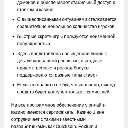
доменов и обеспечивает стабильный доступ к
ставкам и казино.
С вышеописанными ситуациями сталкивается
сравнительно небольшое количество игроков.
Быстрые скретч-игры пользуются неизменной
популярностью.
Здесь представлена насыщенная линия с
детализированной росписью, выгодные
приветственные и релоад-бонусы,
поддерживаются разные типы ставок.
Если это правило не будет выполнено, вывод
средств будет доступен только с комиссией.
На все программное обеспечение у онлайн-
казино имеются сертификаты. Казино 1 вин
сотрудничает с такими известными
разработчиками, как Quickspin, Foxium и