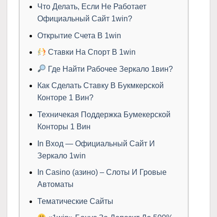
Что Делать, Если Не Работает
Официальный Сайт 1win?
Открытие Счета В 1win
Ставки На Спорт В 1win
Где Найти Рабочее Зеркало 1вин?
Как Сделать Ставку В Букмкерской
Конторе 1 Вин?
Техничекая Поддержка Бумекерской
Конторы 1 Вин
In Вход — Официальный Сайт И
Зеркало 1win
In Casino (азино) – Слоты И Гровые
Автоматы
Тематические Сайты