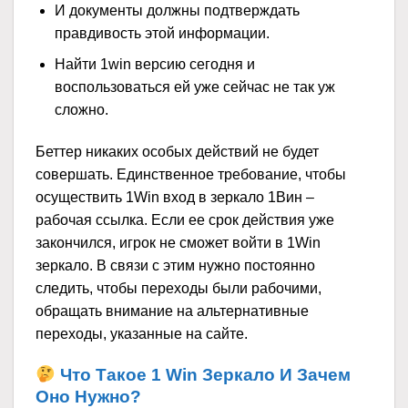
И документы должны подтверждать
правдивость этой информации.
Найти 1win версию сегодня и
воспользоваться ей уже сейчас не так уж
сложно.
Беттер никаких особых действий не будет
совершать. Единственное требование, чтобы
осуществить 1Win вход в зеркало 1Вин –
рабочая ссылка. Если ее срок действия уже
закончился, игрок не сможет войти в 1Win
зеркало. В связи с этим нужно постоянно
следить, чтобы переходы были рабочими,
обращать внимание на альтернативные
переходы, указанные на сайте.
Что Такое 1 Win Зеркало И Зачем
Оно Нужно?