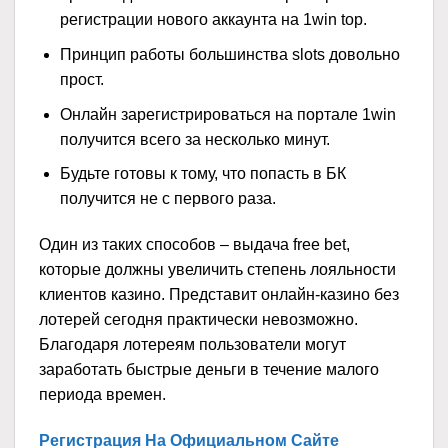
регистрации нового аккаунта на 1win top.
Принцип работы большинства slots довольно
прост.
Онлайн зарегистрироваться на портале 1win
получится всего за несколько минут.
Будьте готовы к тому, что попасть в БК
получится не с первого раза.
Один из таких способов – выдача free bet,
которые должны увеличить степень лояльности
клиентов казино. Представит онлайн-казино без
лотерей сегодня практически невозможно.
Благодаря лотереям пользователи могут
заработать быстрые деньги в течение малого
периода времен.
Регистрация На Официальном Сайте