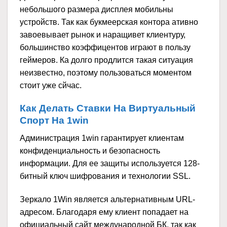
небольшого размера дисплея мобильны
устройств. Так как букмеерская контора ативно
завоевывает рынок и наращивет клиентуру,
большинство коэффицентов играют в пользу
геймеров. Ка долго продлится такая ситуация
неизвестно, поэтому пользоваться моментом
стоит уже сйчас.
Как Делать Ставки На Виртуальный
Спорт На 1win
Администрация 1win гарантирует клиентам
конфиденциальность и безопасность
информации. Для ее защиты используется 128-
битный ключ шифрования и технологии SSL.
Зеркало 1Win является альтернативным URL-
адресом. Благодаря ему клиент попадает на
официальный сайт международной БК, так как