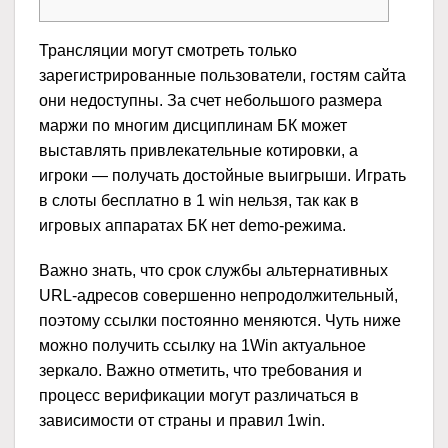
Трансляции могут смотреть только
зарегистрированные пользователи, гостям сайта
они недоступны. За счет небольшого размера
маржи по многим дисциплинам БК может
выставлять привлекательные котировки, а
игроки — получать достойные выигрыши. Играть
в слоты бесплатно в 1 win нельзя, так как в
игровых аппаратах БК нет demo-режима.
Важно знать, что срок службы альтернативных
URL-адресов совершенно непродолжительный,
поэтому ссылки постоянно меняются. Чуть ниже
можно получить ссылку на 1Win актуальное
зеркало. Важно отметить, что требования и
процесс верификации могут различаться в
зависимости от страны и правил 1win.