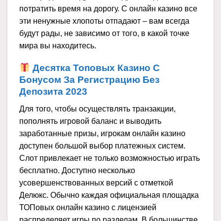
потратить время на дорогу. С онлайн казино все
эти ненужные хлопоты отпадают – вам всегда
будут рады, не зависимо от того, в какой точке
мира вы находитесь.
Десятка Топовых Казино С
Бонусом За Регистрацию Без
Депозита 2023
Для того, чтобы осуществлять транзакции,
пополнять игровой баланс и выводить
заработанные призы, игрокам онлайн казино
доступен большой выбор платежных систем.
Слот привлекает не только возможностью играть
бесплатно. Доступно несколько
усовершенствованных версий с отметкой
Делюкс. Обычно каждая официальная площадка
ТОПовых онлайн казино с лицензией
распределяет игры по разделам. В большинстве