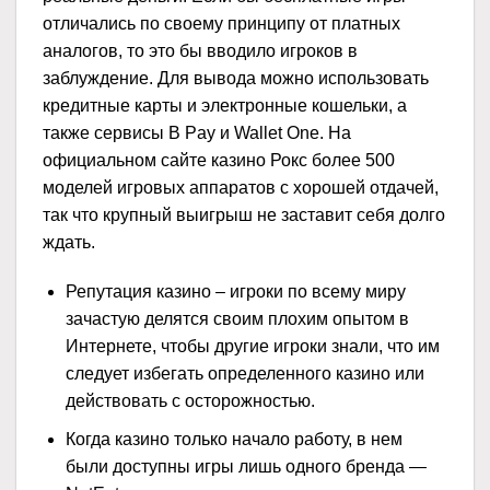
отличались по своему принципу от платных
аналогов, то это бы вводило игроков в
заблуждение. Для вывода можно использовать
кредитные карты и электронные кошельки, а
также сервисы B Pay и Wallet One. На
официальном сайте казино Рокс более 500
моделей игровых аппаратов с хорошей отдачей,
так что крупный выигрыш не заставит себя долго
ждать.
Репутация казино – игроки по всему миру
зачастую делятся своим плохим опытом в
Интернете, чтобы другие игроки знали, что им
следует избегать определенного казино или
действовать с осторожностью.
Когда казино только начало работу, в нем
были доступны игры лишь одного бренда —