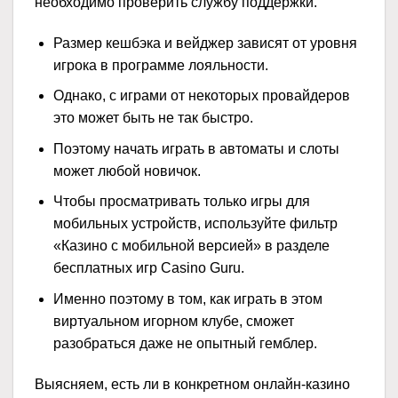
необходимо проверить службу поддержки.
Размер кешбэка и вейджер зависят от уровня
игрока в программе лояльности.
Однако, с играми от некоторых провайдеров
это может быть не так быстро.
Поэтому начать играть в автоматы и слоты
может любой новичок.
Чтобы просматривать только игры для
мобильных устройств, используйте фильтр
«Казино с мобильной версией» в разделе
бесплатных игр Casino Guru.
Именно поэтому в том, как играть в этом
виртуальном игорном клубе, сможет
разобраться даже не опытный гемблер.
Выясняем, есть ли в конкретном онлайн-казино