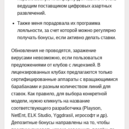
ведущим поставщиком цифровых азартных
развлечений.
Также меня порадовала их программа
лояльности, за счет которой можно регулярно
получать бонусы, если активно делать ставки.
Обновления не проводятся, заражение
вирусами невозможно, если пользоваться
предложениями от клубов с лицензией. В
лицензированных клубах предлагаются только
сертифицированные аппараты с вращающимися
барабанами и разным количеством линий для
ставок. Как правило, для выбора конкретной
модели, нужно кликнуть на название
соответствующего разработчика (Playson,
NetEnt, ELK Studio, Yggdrasil, игрософт и др).
Депозитные бонусы направлены на то, чтобы