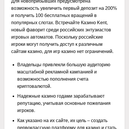
Для новоприбывших предусмотрена
возможность увеличить первый депозит на 200%
и получить 100 бесплатных вращений в
популярных слотах. Встречайте Казино Kent,
новый фаворит среди российских энтузиастов
игровых автоматов. Поскольку российские
игроки могут получить доступ к различным
сайтам казино, для игр казино нет ограничений.
Владельцы привлекли большую аудиторию
масштабной рекламной кампанией и
возможностью пополнения счета
криптовалютой.
Надежные казино годами зарабатывают
репутацию, учитывая основные пожелания
игроков.
Как указано на их сайте, их цель – создать
первоклассную платформу для казино и стать