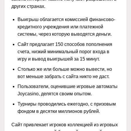
других странах.
Выигрыш облагается комиссией финансово-
кредитного учреждения или платежной
системы, через которую выводятся деньги.
Сайт предлагает 150 способов пополнения
счета, низкий минимальный порог входа в
игру и вывод выигрышей за 15 минут.
Столько же или больше можно вывести, но
вот меньше забрать с сайта никто не даст.
Пользователи, оценившие игровые автоматы
Joycasino, делятся своим опытом.
Турниры проводились ежегодно, с призовым
фондом в десятки миллионов рублей.
Сайт привлекает игроков коллекцией из игровых