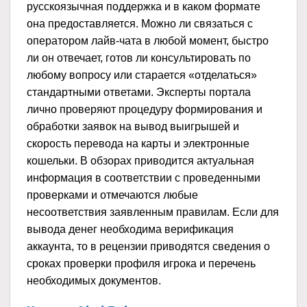
русскоязычная поддержка и в каком формате
она предоставляется. Можно ли связаться с
оператором лайв-чата в любой момент, быстро
ли он отвечает, готов ли консультировать по
любому вопросу или старается «отделаться»
стандартными ответами. Эксперты портала
лично проверяют процедуру формирования и
обработки заявок на вывод выигрышей и
скорость перевода на карты и электронные
кошельки. В обзорах приводится актуальная
информация в соответствии с проведенными
проверками и отмечаются любые
несоответствия заявленным правилам. Если для
вывода денег необходима верификация
аккаунта, то в рецензии приводятся сведения о
сроках проверки профиля игрока и перечень
необходимых документов.