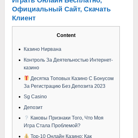
Играть Онлайн Бесплатно,
Официальный Сайт, Скачать
Клиент
Content
Казино Нирвана
Контроль За Деятельностью Интернет-
казино
Десятка Топовых Казино С Бонусом
За Регистрацию Без Депозита 2023
Sg Casino
Депозит
Каковы Признаки Того, Что Моя
Игра Стала Проблемой?
Top-10 Онлайн Казино: Как