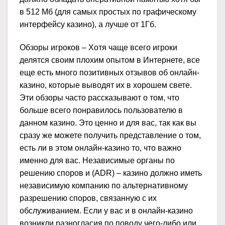
в 512 Мб (для самых простых по графическому
интерфейсу казино), а лучше от 1Гб.
Обзоры игроков – Хотя чаще всего игроки
делятся своим плохим опытом в Интернете, все
еще есть много позитивных отзывов об онлайн-
казино, которые выводят их в хорошем свете.
Эти обзоры часто рассказывают о том, что
больше всего понравилось пользователю в
данном казино. Это ценно и для вас, так как вы
сразу же можете получить представление о том,
есть ли в этом онлайн-казино то, что важно
именно для вас. Независимые органы по
решению споров и (ADR) – казино должно иметь
независимую компанию по альтернативному
разрешению споров, связанную с их
обслуживанием. Если у вас и в онлайн-казино
возникли разногласия по поводу чего-либо или