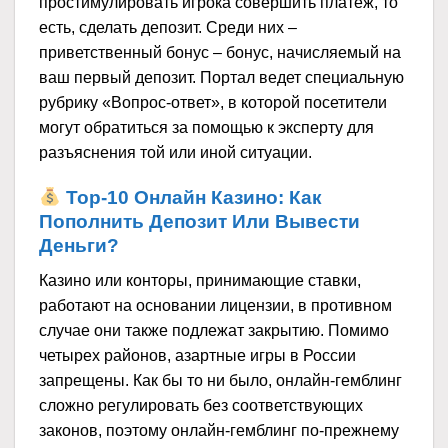
простимулировать игрока совершить платёж, то
есть, сделать депозит. Среди них –
приветственный бонус – бонус, начисляемый на
ваш первый депозит. Портал ведет специальную
рубрику «Вопрос-ответ», в которой посетители
могут обратиться за помощью к эксперту для
разъяснения той или иной ситуации.
Top-10 Онлайн Казино: Как
Пополнить Депозит Или Вывести
Деньги?
Казино или конторы, принимающие ставки,
работают на основании лицензии, в противном
случае они также подлежат закрытию. Помимо
четырех районов, азартные игры в России
запрещены. Как бы то ни было, онлайн-гемблинг
сложно регулировать без соответствующих
законов, поэтому онлайн-гемблинг по-прежнему