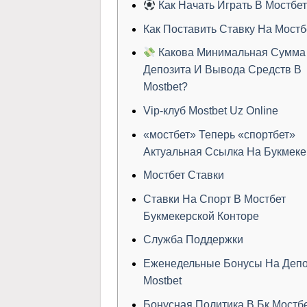
Как Начать Играть В Мостбет
Как Поставить Ставку На Мостб
Какова Минимальная Сумма
Депозита И Вывода Средств В
Mostbet?
Vip-клуб Mostbet Uz Online
«мостбет» Теперь «спортбет»
Актуальная Ссылка На Букмеке
Мостбет Ставки
Ставки На Спорт В Мостбет
Букмекерской Конторе
Служба Поддержки
Еженедельные Бонусы На Депо
Mostbet
Бонусная Политика В Бк Мостб