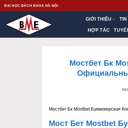
Skip
ĐẠI HỌC BÁCH KHOA HÀ NỘI
to
content
GIỚI THIỆU
TIN
HỢP TÁC
TUYỂ
Мостбет Бк Mo
Официальный
PO
Мостбет Бк Mostbet Букмекерская К
Мост Бет Mostbet Б