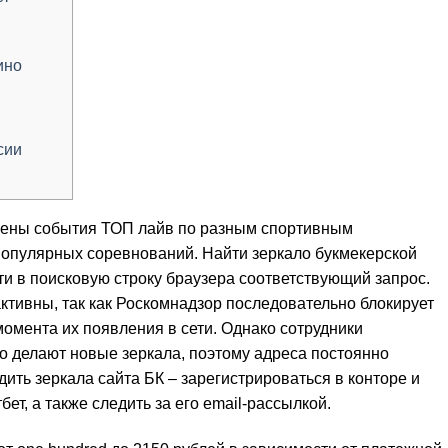
ино
сии
лены события ТОП лайв по разным спортивным
популярных соревнований. Найти зеркало букмекерской
ти в поисковую строку браузера соответствующий запрос.
ктивны, так как Роскомнадзор последовательно блокирует
момента их появления в сети. Однако сотрудники
о делают новые зеркала, поэтому адреса постоянно
ить зеркала сайта БК – зарегистрироваться в конторе и
ет, а также следить за его email-рассылкой.