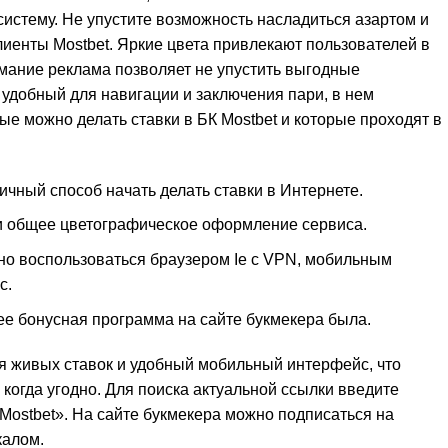
 систему. Не упустите возможность насладиться азартом и
иенты Mostbet. Яркие цвета привлекают пользователей в
мание реклама позволяет не упустить выгодные
удобный для навигации и заключения пари, в нем
ые можно делать ставки в БК Mostbet и которые проходят в
ичный способ начать делать ставки в Интернете.
 и общее цветографическое оформление сервиса.
но воспользоваться браузером Ie с VPN, мобильным
с.
нее бонусная программа на сайте букмекера была.
ля живых ставок и удобный мобильный интерфейс, что
и когда угодно. Для поиска актуальной ссылки введите
Mostbet». На сайте букмекера можно подписаться на
калом.