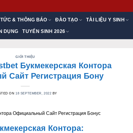
 TỨC & THÔNG BÁO
ĐÀO TẠO
TÀI LIỆU Y SINH
N DỤNG
TUYỂN SINH 2026
GIỚI THIỆU
stbet Букмекерская Контора
 Сайт Регистрация Бону
STED ON
18 SEPTEMBER, 2022
BY
онтора Официальный Сайт Регистрация Бонус
укмекерская Контора: