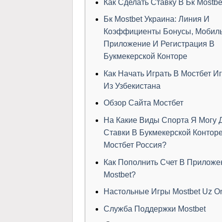
Как Сделать Ставку В Бк Mostbe
Бк Mostbet Украина: Линия И
Коэффициенты Бонусы, Мобил
Приложение И Регистрация В
Букмекерской Конторе
Как Начать Играть В Мостбет И
Из Узбекистана
Обзор Сайта Мостбет
На Какие Виды Спорта Я Могу 
Ставки В Букмекерской Контор
Мостбет Россия?
Как Пополнить Счет В Приложе
Mostbet?
Настольные Игры Mostbet Uz On
Служба Поддержки Mostbet