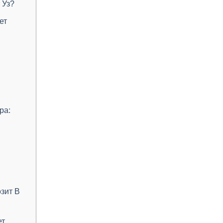
 Уз?
ет
ра:
зит В
ет