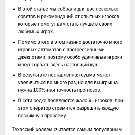
В этой статье мы собрали для вас несколько
советов и рекомендаций от опытных игроков,
которые помогут вам стать лучше в своих
любимых играх.
Помимо этого в этом казино достаточно много
игровых автоматов с прогрессивными
джекпотами, поэтому особо удачливые игроки
могут сорвать здесь настоящий куш.
В результате поставленная сумма может
увеличиться во много раз, но для выигрыша
нужна 100%-ная точность прогнозов.
В сети редко появляются жалобы игроков, при
этом оператор стремится разрешить каждую
возникшую проблему.
Техасский холдем считается самым популярным