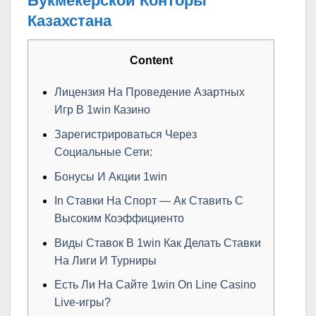
Букмекерской Конторы
Казахстана
Content
Лицензия На Проведение Азартных
Игр В 1win Казино
Зарегистрироваться Через
Социальные Сети:
Бонусы И Акции 1win
In Ставки На Спорт — Ак Ставить С
Высоким Коэффициенто
Виды Ставок В 1win Как Делать Ставки
На Лиги И Турниры
Есть Ли На Сайте 1win On Line Casino
Live-игры?