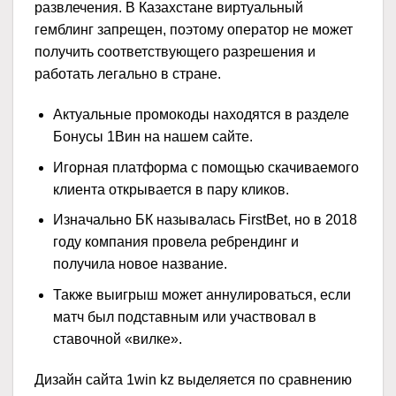
развлечения. В Казахстане виртуальный
гемблинг запрещен, поэтому оператор не может
получить соответствующего разрешения и
работать легально в стране.
Актуальные промокоды находятся в разделе
Бонусы 1Вин на нашем сайте.
Игорная платформа с помощью скачиваемого
клиента открывается в пару кликов.
Изначально БК называлась FirstBet, но в 2018
году компания провела ребрендинг и
получила новое название.
Также выигрыш может аннулироваться, если
матч был подставным или участвовал в
ставочной «вилке».
Дизайн сайта 1win kz выделяется по сравнению