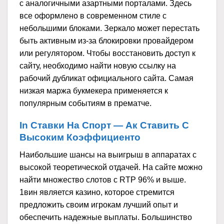
с аналогичными азартными порталами. Здесь
все оформлено в современном стиле с
небольшими блоками. Зеркало может перестать
быть активным из-за блокировки провайдером
или регулятором. Чтобы восстановить доступ к
сайту, необходимо найти новую ссылку на
рабочий дубликат официального сайта. Самая
низкая маржа букмекера применяется к
популярным событиям в прематче.
In Ставки На Спорт — Ак Ставить С
Высоким Коэффициенто
Наибольшие шансы на выигрыш в аппаратах с
высокой теоретической отдачей. На сайте можно
найти множество слотов с RTP 96% и выше.
1вин является казино, которое стремится
предложить своим игрокам лучший опыт и
обеспечить надежные выплаты. Большинство