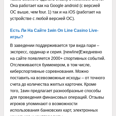
Она работает как на Google android (с версией
ОС выше, чем four. 1) так и на iOS (работает на
устройстве с любой версией ОС).
Есть Ли На Сайте 1win On Line Casino Live-
игры?
В заведении поддерживается три вида пари –
экспресс, ординар и серия. [newline]Ежедневно
на сайте появляется 2000+ спортивных событий.
Отслеживаются букмекером, в том числе,
киберспортивные соревнования. Можно
поставить на всевозможные исходы – от точного
счета до количества желтых карточек. Кроме
того, 1вин предлагает разнообразные способы
для проведения финансовых операций. Отзывы
игроков упоминают о возможности
использования банковских карт, электронных