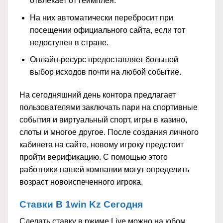
отвлекает от геймплея.
На них автоматически перебросит при
посещении официального сайта, если тот
недоступен в стране.
Онлайн-ресурс предоставляет большой
выбор исходов почти на любой событие.
На сегодняшний день контора предлагает
пользователями заключать пари на спортивные
события и виртуальный спорт, игры в казино,
слоты и многое другое. После создания личного
кабинета на сайте, новому игроку предстоит
пройти верификацию. С помощью этого
работники нашей компании могут определить
возраст новоиспеченного игрока.
Ставки В 1win Kz Сегодня
Сделать ставку в ржиме Live можно на юбом