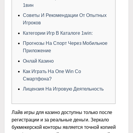
1вин
Советы И Рекомендации От Опытных
Игроков
Категории Игр В Каталоге 1win:
Прогнозы На Спорт Через Мобильное
Приложение
Онлай Казино
Как Играть На One Win Со
Смартфона?
Лицензия На Игровую Деятельность
Лайв игры для казино доступны только после
регистрации и за реальные деньги. Зеркало
букмекерской конторы является точной копией