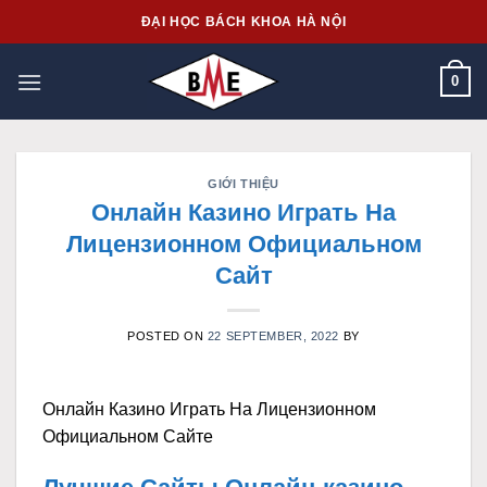
Skip
ĐẠI HỌC BÁCH KHOA HÀ NỘI
to
content
0
GIỚI THIỆU
Онлайн Казино Играть На
Лицензионном Официальном
Сайт
POSTED ON
22 SEPTEMBER, 2022
BY
Онлайн Казино Играть На Лицензионном
Официальном Сайте