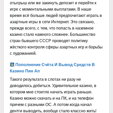
отыгрыш или же закинуть депозит и перейти к
игре с моментальными выплатами. В наше
время всё больше людей предпочитают играть в
азартные игры в сети Интернет. Это связано,
прежде всего, с тем, что попасть в наземное
казино стало намного сложнее. Большинство
стран бывшего СССР проводят политику
жёсткого контроля сферы азартных игр и борьбы
с лудоманией.
Пополнение Счёта И Вывод Средств В
Казино Пин Ап
Такого результата в слотах ни разу не
доводилось добиться. Удивительное казино, в
котором мне стоитло начать играть раньше.
Казино можно скачать и на ПК, и на телефон
причем с разными ОС. А потом когда начал
дентги выводить, вообще стало классно жить!