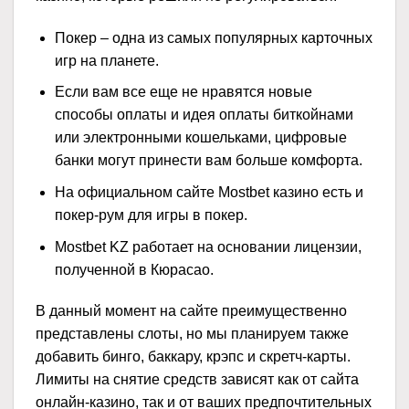
Покер – одна из самых популярных карточных
игр на планете.
Если вам все еще не нравятся новые
способы оплаты и идея оплаты биткойнами
или электронными кошельками, цифровые
банки могут принести вам больше комфорта.
На официальном сайте Mostbet казино есть и
покер-рум для игры в покер.
Mostbet KZ работает на основании лицензии,
полученной в Кюрасао.
В данный момент на сайте преимущественно
представлены слоты, но мы планируем также
добавить бинго, баккару, крэпс и скретч-карты.
Лимиты на снятие средств зависят как от сайта
онлайн-казино, так и от ваших предпочтительных