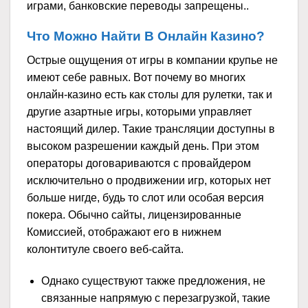
играми, банковские переводы запрещены..
Что Можно Найти В Онлайн Казино?
Острые ощущения от игры в компании крупье не
имеют себе равных. Вот почему во многих
онлайн-казино есть как столы для рулетки, так и
другие азартные игры, которыми управляет
настоящий дилер. Такие трансляции доступны в
высоком разрешении каждый день. При этом
операторы договариваются с провайдером
исключительно о продвижении игр, которых нет
больше нигде, будь то слот или особая версия
покера. Обычно сайты, лицензированные
Комиссией, отображают его в нижнем
колонтитуле своего веб-сайта.
Однако существуют также предложения, не
связанные напрямую с перезагрузкой, такие