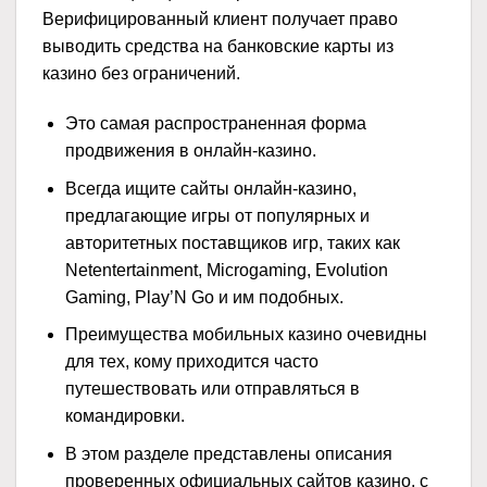
Верифицированный клиент получает право
выводить средства на банковские карты из
казино без ограничений.
Это самая распространенная форма
продвижения в онлайн-казино.
Всегда ищите сайты онлайн-казино,
предлагающие игры от популярных и
авторитетных поставщиков игр, таких как
Netentertainment, Microgaming, Evolution
Gaming, Play’N Go и им подобных.
Преимущества мобильных казино очевидны
для тех, кому приходится часто
путешествовать или отправляться в
командировки.
В этом разделе представлены описания
проверенных официальных сайтов казино, с