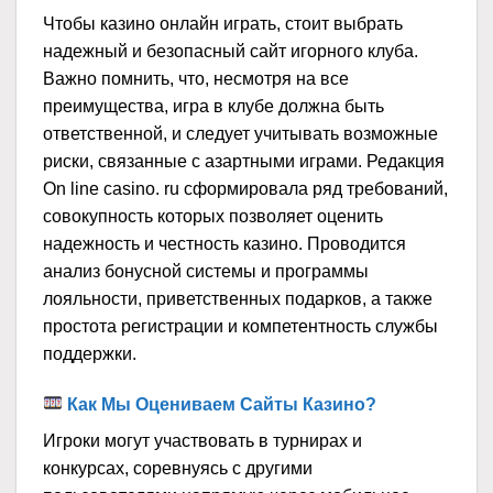
Чтобы казино онлайн играть, стоит выбрать
надежный и безопасный сайт игорного клуба.
Важно помнить, что, несмотря на все
преимущества, игра в клубе должна быть
ответственной, и следует учитывать возможные
риски, связанные с азартными играми. Редакция
On line casino. ru сформировала ряд требований,
совокупность которых позволяет оценить
надежность и честность казино. Проводится
анализ бонусной системы и программы
лояльности, приветственных подарков, а также
простота регистрации и компетентность службы
поддержки.
Как Мы Оцениваем Сайты Казино?
Игроки могут участвовать в турнирах и
конкурсах, соревнуясь с другими