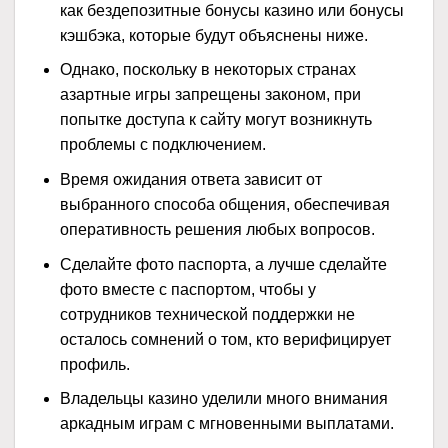
как бездепозитные бонусы казино или бонусы
кэшбэка, которые будут объяснены ниже.
Однако, поскольку в некоторых странах
азартные игры запрещены законом, при
попытке доступа к сайту могут возникнуть
проблемы с подключением.
Время ожидания ответа зависит от
выбранного способа общения, обеспечивая
оперативность решения любых вопросов.
Сделайте фото паспорта, а лучше сделайте
фото вместе с паспортом, чтобы у
сотрудников технической поддержки не
осталось сомнений о том, кто верифицирует
профиль.
Владельцы казино уделили много внимания
аркадным играм с мгновенными выплатами.