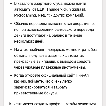
В каталоге азартного клуба можно найти
автоматы от ELK, Thunderkick, Yggdrasil,
Microgaming, NetEnt и других компаний.
Обычно переводы выполняются оперативно,
но при использовании банковского перевода
деньги поступают на баланс в течение
нескольких дней.
На этих гемблинг площадках можно играть без
обмана, получая в азартных автоматах
прекрасные выигрыши, с выводом средств
через удобные платежные инструменты.
Когда откроете официальный сайт Пин-Ап
казино, поймёте, что очень легко
зарегистрироваться и забрать
приветственные бонусы.
Клиент может создать профиль, чтобы освоиться