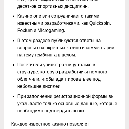
десятков спортивных дисциплин.
Казино one вин сотрудничает с такими
известными разработчиками, как Quickspin,
Foxium и Microgaming.
В этом разделе публикуются ответы на
вопросы о конкретных казино и комментарии
на тему гемблинга в целом.
Посетители увидят разницу только в
структуре, которую разработчики немного
облегчили, чтобы адаптировать ее под
небольшие дисплеи.
При заполнении регистрационной формы вы
указываете только основные данные, которые
необходимо подтвердить позже.
Каждое известное казино позволяет