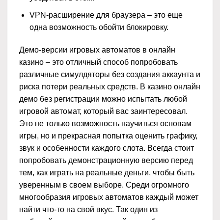
VPN-расширение для браузера – это еще
одна возможность обойти блокировку.
Демо-версии игровых автоматов в онлайн
казино – это отличный способ попробовать
различные симулдяторы без создания аккаунта и
риска потери реальных средств. В казино онлайн
демо без регистрации можно испытать любой
игровой автомат, который вас заинтересовал.
Это не только возможность научиться основам
игры, но и прекрасная попытка оценить графику,
звук и особенности каждого слота. Всегда стоит
попробовать демонстрационную версию перед
тем, как играть на реальные деньги, чтобы быть
уверенным в своем выборе. Среди огромного
многообразия игровых автоматов каждый может
найти что-то на свой вкус. Так один из