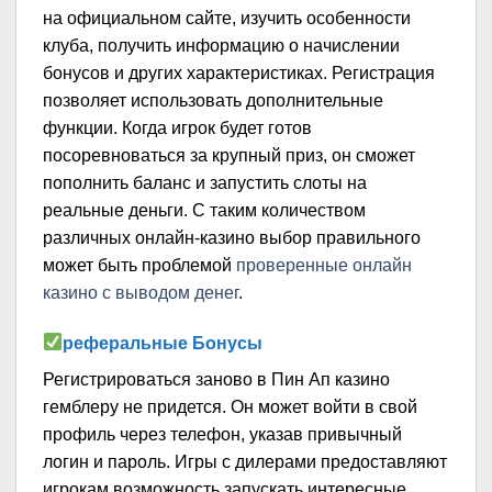
на официальном сайте, изучить особенности
клуба, получить информацию о начислении
бонусов и других характеристиках. Регистрация
позволяет использовать дополнительные
функции. Когда игрок будет готов
посоревноваться за крупный приз, он сможет
пополнить баланс и запустить слоты на
реальные деньги. С таким количеством
различных онлайн-казино выбор правильного
может быть проблемой
проверенные онлайн
казино с выводом денег
.
реферальные Бонусы
Регистрироваться заново в Пин Ап казино
гемблеру не придется. Он может войти в свой
профиль через телефон, указав привычный
логин и пароль. Игры с дилерами предоставляют
игрокам возможность запускать интересные