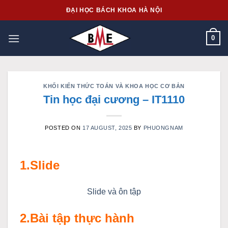
Skip
ĐẠI HỌC BÁCH KHOA HÀ NỘI
to
content
0
KHỐI KIẾN THỨC TOÁN VÀ KHOA HỌC CƠ BẢN
Tin học đại cương – IT1110
POSTED ON
17 AUGUST, 2025
BY
PHUONGNAM
1.Slide
Slide và ôn tập
2.Bài tập thực hành