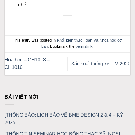
nhé.
This entry was posted in
Khối kiến thức Toán Và Khoa học cơ
bản
. Bookmark the
permalink
.
Hóa học – CH1018 –
Xác suất thống kê – MI2020
CH1016
BÀI VIẾT MỚI
[THÔNG BÁO: LỊCH BẢO VỆ BME DESIGN 2 & 4 – KỲ
2025.1]
[THÔNG TIN SEMINAR HỌC BỔNG THẠC SỸ, NCS]