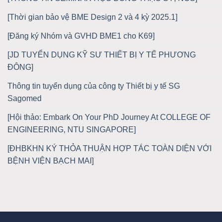
[Thời gian bảo vệ BME Design 2 và 4 kỳ 2025.1]
[Đăng ký Nhóm và GVHD BME1 cho K69]
[JD TUYỂN DỤNG KỸ SƯ THIẾT BỊ Y TẾ PHƯƠNG
ĐÔNG]
Thông tin tuyển dụng của công ty Thiết bị y tế SG
Sagomed
[Hội thảo: Embark On Your PhD Journey At COLLEGE OF
ENGINEERING, NTU SINGAPORE]
[ĐHBKHN KÝ THỎA THUẬN HỢP TÁC TOÀN DIỆN VỚI
BỆNH VIỆN BẠCH MAI]