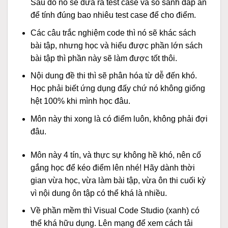
Sau đó nó sẽ đưa ra test case và so sánh đáp án
để tính đúng bao nhiêu test case để cho điểm.
Các câu trắc nghiệm code thì nó sẽ khác sách
bài tập, nhưng học và hiểu được phần lớn sách
bài tập thì phần này sẽ làm được tốt thôi.
Nội dung đề thi thì sẽ phân hóa từ dễ đến khó.
Học phải biết ứng dụng đấy chứ nó không giống
hệt 100% khi mình học đâu.
Môn này thi xong là có điểm luôn, không phải đợi
đâu.
Môn này 4 tín, và thực sự không hề khó, nên cố
gắng học để kéo điểm lên nhé! Hãy dành thời
gian vừa học, vừa làm bài tập, vừa ôn thi cuối kỳ
vì nội dung ôn tập có thể khá là nhiều.
Về phần mềm thì Visual Code Studio (xanh) có
thể khá hữu dụng. Lên mạng để xem cách tải