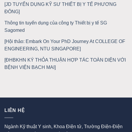
[JD TUYỂN DỤNG KỸ SƯ THIẾT BỊ Y TẾ PHƯƠNG
ĐÔNG]
Thông tin tuyển dụng của công ty Thiết bị y tế SG
Sagomed
[Hội thảo: Embark On Your PhD Journey At COLLEGE OF
ENGINEERING, NTU SINGAPORE]
[ĐHBKHN KÝ THỎA THUẬN HỢP TÁC TOÀN DIỆN VỚI
BỆNH VIỆN BẠCH MAI]
LIÊN HỆ
Ngành Kỹ thuật Y sinh, Khoa Điện tử, Trường Điện-Điện