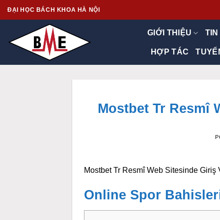
Skip
ĐẠI HỌC BÁCH KHOA HÀ NỘI
to
content
GIỚI THIỆU
TIN
HỢP TÁC
TUYỂ
Mostbet Tr Resmî W
P
Mostbet Tr Resmî Web Sitesinde Giriş 
Online Spor Bahisleri