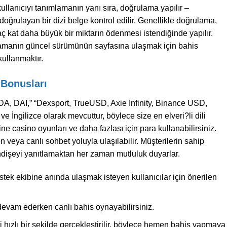
 kullanıcıyı tanımlamanın yanı sıra, doğrulama yapılır –
doğrulayan bir dizi belge kontrol edilir. Genellikle doğrulama,
 kat daha büyük bir miktarın ödenmesi istendiğinde yapılır.
lamanın güncel sürümünün sayfasına ulaşmak için bahis
ullanmaktır.
 Bonusları
, DAI,” “Dexsport, TrueUSD, Axie Infinity, Binance USD,
gilizce olarak mevcuttur, böylece size en elveri?li dili
line casino oyunları ve daha fazlası için para kullanabilirsiniz.
on veya canlı sohbet yoluyla ulaşılabilir. Müşterilerin sahip
ndişeyi yanıtlamaktan her zaman mutluluk duyarlar.
tek ekibine anında ulaşmak isteyen kullanıcılar için önerilen
devam ederken canlı bahis oynayabilirsiniz.
hızlı bir şekilde gerçekleştirilir, böylece hemen bahis yapmaya