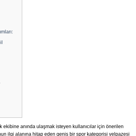
mları:
il
a
 ekibine anında ulaşmak isteyen kullanıcılar için önerilen
un ilgi alanına hitap eden geniş bir spor kategorisi yelpazesi