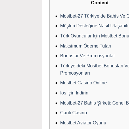
Content
Mostbet-27 Türkiye’de Bahis Ve 
Müşteri Desteğine Nasıl Ulaşabili
Türk Oyuncular Için Mostbet Bonu
Maksimum Ödeme Tutarı
Bonuslar Ve Promosyonlar
Türkiye’deki Mostbet Bonusları V
Promosyonları
Mostbet Casino Online
Ios Için Indirin
Mostbet-27 Bahis Şirketi: Genel B
Canlı Casino
Mostbet Aviator Oyunu