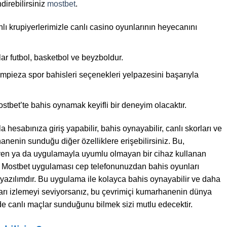
ndirebilirsiniz
mostbet
.
lı krupiyerlerimizle canlı casino oyunlarının heyecanını
r futbol, ​​basketbol ve beyzboldur.
mpieza spor bahisleri seçenekleri yelpazesini başarıyla
stbet’te bahis oynamak keyifli bir deneyim olacaktır.
 hesabınıza giriş yapabilir, bahis oynayabilir, canlı skorları ve
anenin sunduğu diğer özelliklere erişebilirsiniz. Bu,
yen ya da uygulamayla uyumlu olmayan bir cihaz kullanan
iftir. Mostbet uygulaması cep telefonunuzdan bahis oyunları
azılımdır. Bu uygulama ile kolayca bahis oynayabilir ve daha
ları izlemeyi seviyorsanız, bu çevrimiçi kumarhanenin dünya
de canlı maçlar sunduğunu bilmek sizi mutlu edecektir.