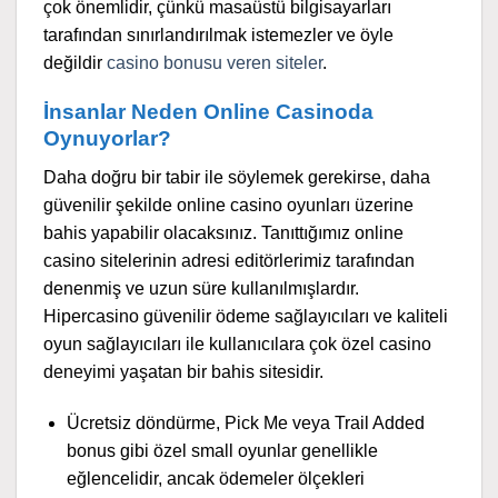
çok önemlidir, çünkü masaüstü bilgisayarları
tarafından sınırlandırılmak istemezler ve öyle
değildir
casino bonusu veren siteler
.
İnsanlar Neden Online Casinoda
Oynuyorlar?
Daha doğru bir tabir ile söylemek gerekirse, daha
güvenilir şekilde online casino oyunları üzerine
bahis yapabilir olacaksınız. Tanıttığımız online
casino sitelerinin adresi editörlerimiz tarafından
denenmiş ve uzun süre kullanılmışlardır.
Hipercasino güvenilir ödeme sağlayıcıları ve kaliteli
oyun sağlayıcıları ile kullanıcılara çok özel casino
deneyimi yaşatan bir bahis sitesidir.
Ücretsiz döndürme, Pick Me veya Trail Added
bonus gibi özel small oyunlar genellikle
eğlencelidir, ancak ödemeler ölçekleri