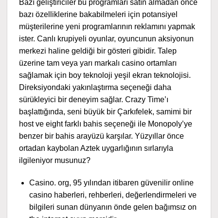
Bazı geliştiriciler bu programları satın almadan önce
bazı özelliklerine bakabilmeleri için potansiyel
müşterilerine yeni programlarının reklamını yapmak
ister. Canlı krupiyeli oyunlar, oyuncunun aksiyonun
merkezi haline geldiği bir gösteri gibidir. Talep
üzerine tam veya yarı markalı casino ortamları
sağlamak için boy teknoloji yeşil ekran teknolojisi.
Direksiyondaki yakınlaştırma seçeneği daha
sürükleyici bir deneyim sağlar. Crazy Time’ı
başlattığında, seni büyük bir Çarkıfelek, samimi bir
host ve eight farklı bahis seçeneği ile Monopoly’ye
benzer bir bahis arayüzü karşılar. Yüzyıllar önce
ortadan kaybolan Aztek uygarlığının sırlarıyla
ilgileniyor musunuz?
Casino. org, 95 yılından itibaren güvenilir online
casino haberleri, rehberleri, değerlendirmeleri ve
bilgileri sunan dünyanın önde gelen bağımsız on