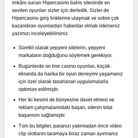
imkânı sunan Hipercasino bahis sitesinde en
sevilen oyunları sizler için derledik. Sizler de
Hipercasino giriş linklerine ulaşmak ve sobre çok
kazandıran oyunlardan haberdar olmak isterseniz
yazımızı inceleyebilirsiniz.
Sürekli olarak yepyeni sitelerin, yepyeni
markaların doğduğunu söylemek gerekiyor.
Bugünlerde on line casino oyunları, küçük
ekranda da harika bir oyun deneyimi yaşamanız
için özel olarak tasarlanan uygulamalarla
optimize edilmiştir.
Her iki kesimi de bünyesine davet etmesi ve
reklam çalışmalarındaki başarı, sitenin total
başarısını sağlamıştır.
Tüm bu bilgiler, paranızı yatırmadan önce video
clip slotlarını taramaya biraz zaman ayırmanız