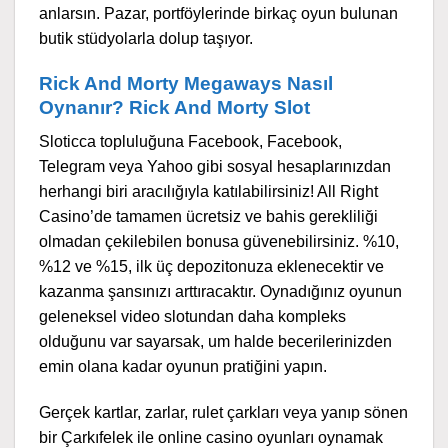
anlarsın. Pazar, portföylerinde birkaç oyun bulunan
butik stüdyolarla dolup taşıyor.
Rick And Morty Megaways Nasıl
Oynanır? Rick And Morty Slot
Sloticca topluluğuna Facebook, Facebook,
Telegram veya Yahoo gibi sosyal hesaplarınızdan
herhangi biri aracılığıyla katılabilirsiniz! All Right
Casino’de tamamen ücretsiz ve bahis gerekliliği
olmadan çekilebilen bonusa güvenebilirsiniz. %10,
%12 ve %15, ilk üç depozitonuza eklenecektir ve
kazanma şansınızı arttıracaktır. Oynadığınız oyunun
geleneksel video slotundan daha kompleks
olduğunu var sayarsak, um halde becerilerinizden
emin olana kadar oyunun pratiğini yapın.
Gerçek kartlar, zarlar, rulet çarkları veya yanıp sönen
bir Çarkıfelek ile online casino oyunları oynamak