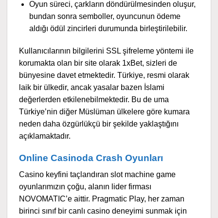
Oyun süreci, çarkların döndürülmesinden oluşur,
bundan sonra semboller, oyuncunun ödeme
aldığı ödül zincirleri durumunda birleştirilebilir.
Kullanıcılarının bilgilerini SSL şifreleme yöntemi ile
korumakta olan bir site olarak 1xBet, sizleri de
bünyesine davet etmektedir. Türkiye, resmi olarak
laik bir ülkedir, ancak yasalar bazen İslami
değerlerden etkilenebilmektedir. Bu de uma
Türkiye’nin diğer Müslüman ülkelere göre kumara
neden daha özgürlükçü bir şekilde yaklaştığını
açıklamaktadır.
Online Casinoda Crash Oyunları
Casino keyfini taçlandıran slot machine game
oyunlarımızın çoğu, alanın lider firması
NOVOMATIC’e aittir. Pragmatic Play, her zaman
birinci sınıf bir canlı casino deneyimi sunmak için