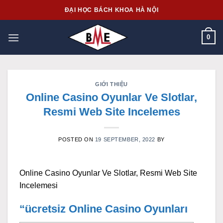
Skip
ĐẠI HỌC BÁCH KHOA HÀ NỘI
to
content
0
GIỚI THIỆU
Online Casino Oyunlar Ve Slotlar,
Resmi Web Site Incelemes
POSTED ON
19 SEPTEMBER, 2022
BY
Online Casino Oyunlar Ve Slotlar, Resmi Web Site
Incelemesi
“ücretsiz Online Casino Oyunları