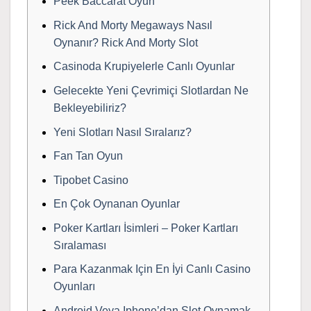
Peek Baccarat Oyun
Rick And Morty Megaways Nasıl
Oynanır? Rick And Morty Slot
Casinoda Krupiyelerle Canlı Oyunlar
Gelecekte Yeni Çevrimiçi Slotlardan Ne
Bekleyebiliriz?
Yeni Slotları Nasıl Sıralarız?
Fan Tan Oyun
Tipobet Casino
En Çok Oynanan Oyunlar
Poker Kartları İsimleri – Poker Kartları
Sıralaması
Para Kazanmak Için En İyi Canlı Casino
Oyunları
Android Veya Iphone’dan Slot Oynamak