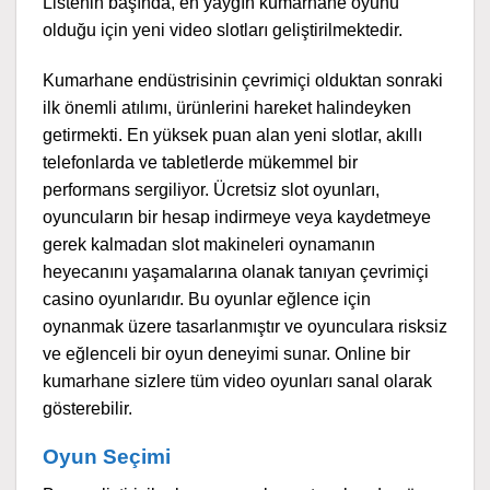
Listenin başında, en yaygın kumarhane oyunu
olduğu için yeni video slotları geliştirilmektedir.
Kumarhane endüstrisinin çevrimiçi olduktan sonraki
ilk önemli atılımı, ürünlerini hareket halindeyken
getirmekti. En yüksek puan alan yeni slotlar, akıllı
telefonlarda ve tabletlerde mükemmel bir
performans sergiliyor. Ücretsiz slot oyunları,
oyuncuların bir hesap indirmeye veya kaydetmeye
gerek kalmadan slot makineleri oynamanın
heyecanını yaşamalarına olanak tanıyan çevrimiçi
casino oyunlarıdır. Bu oyunlar eğlence için
oynanmak üzere tasarlanmıştır ve oyunculara risksiz
ve eğlenceli bir oyun deneyimi sunar. Online bir
kumarhane sizlere tüm video oyunları sanal olarak
gösterebilir.
Oyun Seçimi