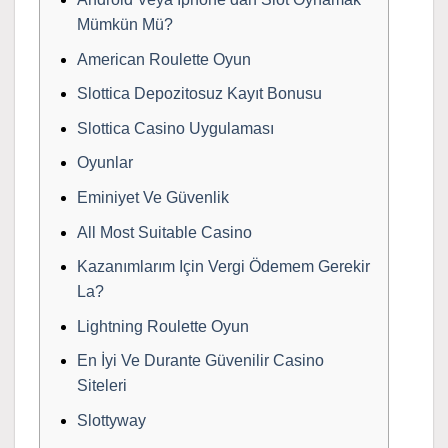
Mümkün Mü?
American Roulette Oyun
Slottica Depozitosuz Kayıt Bonusu
Slottica Casino Uygulaması
Oyunlar
Eminiyet Ve Güvenlik
All Most Suitable Casino
Kazanımlarım Için Vergi Ödemem Gerekir
La?
Lightning Roulette Oyun
En İyi Ve Durante Güvenilir Casino
Siteleri
Slottyway