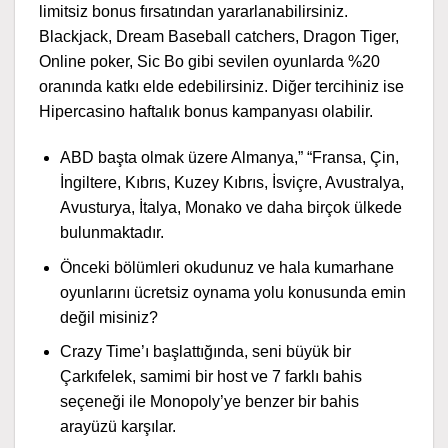
limitsiz bonus fırsatından yararlanabilirsiniz.
Blackjack, Dream Baseball catchers, Dragon Tiger,
Online poker, Sic Bo gibi sevilen oyunlarda %20
oranında katkı elde edebilirsiniz. Diğer tercihiniz ise
Hipercasino haftalık bonus kampanyası olabilir.
ABD başta olmak üzere Almanya,” “Fransa, Çin,
İngiltere, Kıbrıs, Kuzey Kıbrıs, İsviçre, Avustralya,
Avusturya, İtalya, Monako ve daha birçok ülkede
bulunmaktadır.
Önceki bölümleri okudunuz ve hala kumarhane
oyunlarını ücretsiz oynama yolu konusunda emin
değil misiniz?
Crazy Time’ı başlattığında, seni büyük bir
Çarkıfelek, samimi bir host ve 7 farklı bahis
seçeneği ile Monopoly’ye benzer bir bahis
arayüzü karşılar.