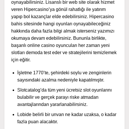
oynayabilirsiniz. Lisanslı bir web site olarak hizmet
veren Hipercasino’ya gönül rahatlığı ile yatırım
yapıp bol kazançlar elde edebilirsiniz. Hipercasino
bahis sitesinde hangi oyunları oynayabileceğiniz
hakkında daha fazla bilgi almak isterseniz yazımızı
okumaya devam edebilirsiniz. Bununla birlikte,
başarılı online casino oyuncuları her zaman yeni
slotları demoda test eder ve stratejilerini temizlemek
için eğitir.
İşletme 1770’te, şehirdeki soylu ve zenginlerin
sayısındaki azalma nedeniyle kapatılmıştır.
Slotcatalog’da tüm yeni ücretsiz slot oyunlarını
bulabilir ve gerçek parayı riske atmadan
avantajlarından yararlanabilirsiniz.
Lobide belirli bir unvan ne kadar uzaksa, o kadar
fazla puan alacaktır.