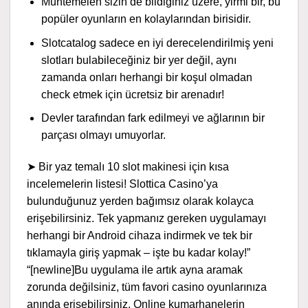
Muhtemelen sizin de bildiğiniz üzere, yirmi bir, bu
popüler oyunların en kolaylarından birisidir.
Slotcatalog sadece en iyi derecelendirilmiş yeni
slotları bulabileceğiniz bir yer değil, aynı
zamanda onları herhangi bir koşul olmadan
check etmek için ücretsiz bir arenadır!
Devler tarafından fark edilmeyi ve ağlarının bir
parçası olmayı umuyorlar.
➤ Bir yaz temalı 10 slot makinesi için kısa
incelemelerin listesi! Slottica Casino’ya
bulunduğunuz yerden bağımsız olarak kolayca
erişebilirsiniz. Tek yapmanız gereken uygulamayı
herhangi bir Android cihaza indirmek ve tek bir
tıklamayla giriş yapmak – işte bu kadar kolay!”
“[newline]Bu uygulama ile artık ayna aramak
zorunda değilsiniz, tüm favori casino oyunlarınıza
anında erişebilirsiniz. Online kumarhanelerin