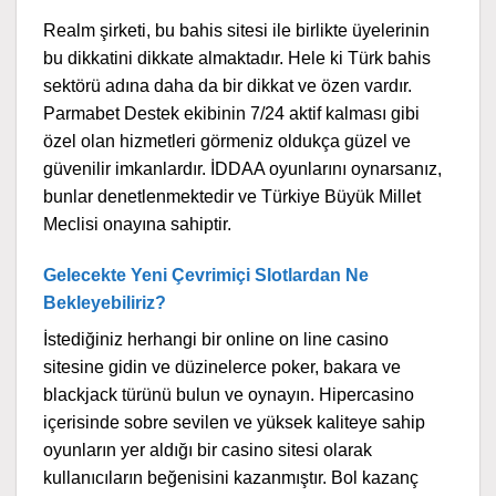
Realm şirketi, bu bahis sitesi ile birlikte üyelerinin
bu dikkatini dikkate almaktadır. Hele ki Türk bahis
sektörü adına daha da bir dikkat ve özen vardır.
Parmabet Destek ekibinin 7/24 aktif kalması gibi
özel olan hizmetleri görmeniz oldukça güzel ve
güvenilir imkanlardır. İDDAA oyunlarını oynarsanız,
bunlar denetlenmektedir ve Türkiye Büyük Millet
Meclisi onayına sahiptir.
Gelecekte Yeni Çevrimiçi Slotlardan Ne
Bekleyebiliriz?
İstediğiniz herhangi bir online on line casino
sitesine gidin ve düzinelerce poker, bakara ve
blackjack türünü bulun ve oynayın. Hipercasino
içerisinde sobre sevilen ve yüksek kaliteye sahip
oyunların yer aldığı bir casino sitesi olarak
kullanıcıların beğenisini kazanmıştır. Bol kazanç