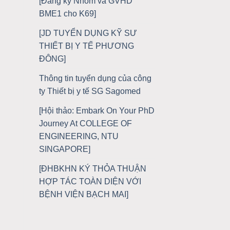
[Đăng ký Nhóm và GVHD
BME1 cho K69]
[JD TUYỂN DỤNG KỸ SƯ
THIẾT BỊ Y TẾ PHƯƠNG
ĐÔNG]
Thông tin tuyển dụng của công
ty Thiết bị y tế SG Sagomed
[Hội thảo: Embark On Your PhD
Journey At COLLEGE OF
ENGINEERING, NTU
SINGAPORE]
[ĐHBKHN KÝ THỎA THUẬN
HỢP TÁC TOÀN DIỆN VỚI
BỆNH VIỆN BẠCH MAI]