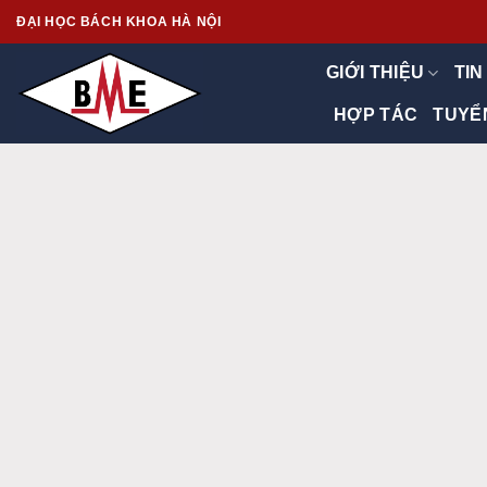
Skip
ĐẠI HỌC BÁCH KHOA HÀ NỘI
to
content
GIỚI THIỆU
TIN
HỢP TÁC
TUYỂ