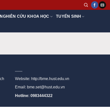
NGHIÊN CỨU KHOA HỌC
TUYỂN SINH
ạch
Website:
http://bme.hust.edu.vn
Email: bme.set@hust.edu.vn
Hotline: 0983444322