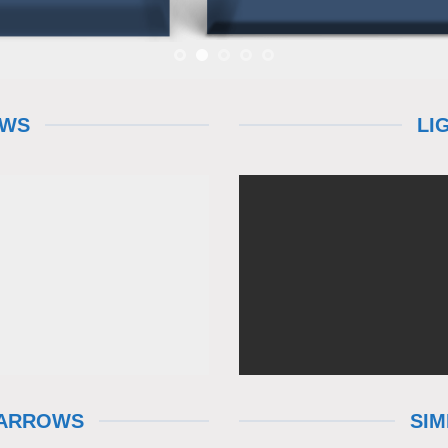
OWS
LI
 ARROWS
SI