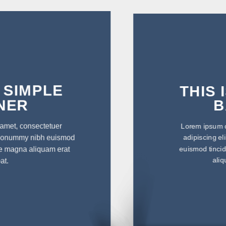
THIS IS A SIMPLE
BANNER
Lorem ipsum dolor sit amet, consectetuer
adipiscing elit, sed diam nonummy nibh
euismod tincidunt ut laoreet dolore magna
aliquam erat volutpat.