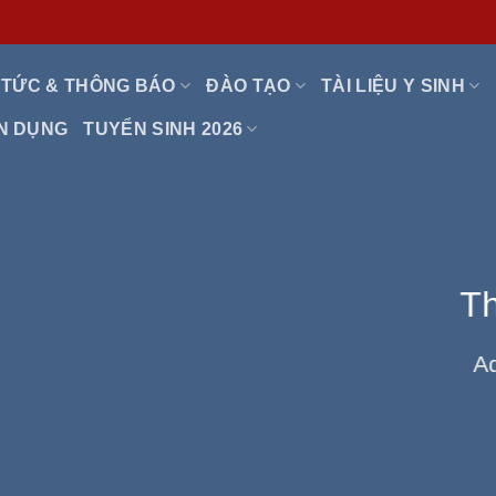
 TỨC & THÔNG BÁO
ĐÀO TẠO
TÀI LIỆU Y SINH
N DỤNG
TUYỂN SINH 2026
This is a Full Width Slider
Add Any Content or Shortcode here
CLICK ME