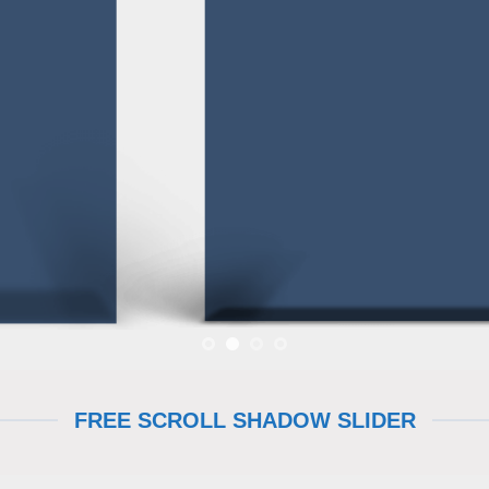
THIS IS A SIMPLE BANNE
Lorem ipsum dolor sit amet, consectetuer adipiscing elit, sed
diam nonummy nibh euismod tincidunt ut laoreet dolore magn
aliquam erat volutpat.
FREE SCROLL SHADOW SLIDER