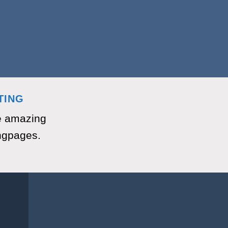
TING
e amazing
ngpages.