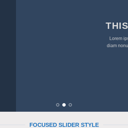
THIS IS A SIMPLE BANNE
Lorem ipsum dolor sit amet, consectetuer adipiscing elit, sed
diam nonummy nibh euismod tincidunt ut laoreet dolore mag
aliquam erat volutpat.
FOCUSED SLIDER STYLE