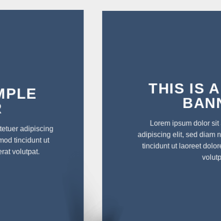
THIS IS A SIMPLE
BANNER
Lorem ipsum dolor sit amet, consectetuer
adipiscing elit, sed diam nonummy nibh euismod
tincidunt ut laoreet dolore magna aliquam erat
volutpat.