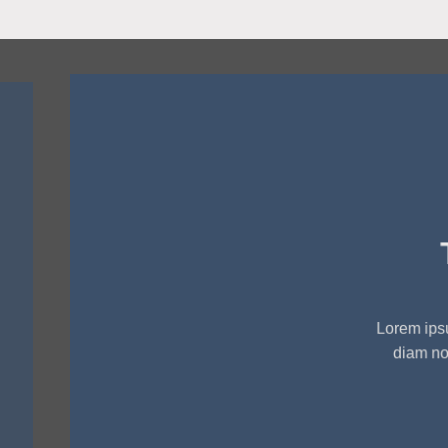
THIS IS A SIMPLE
BANNER
Lorem ipsum dolor sit amet, consectetuer adipiscing elit, sed
diam nonummy nibh euismod tincidunt ut laoreet dolore
magna aliquam erat volutpat.