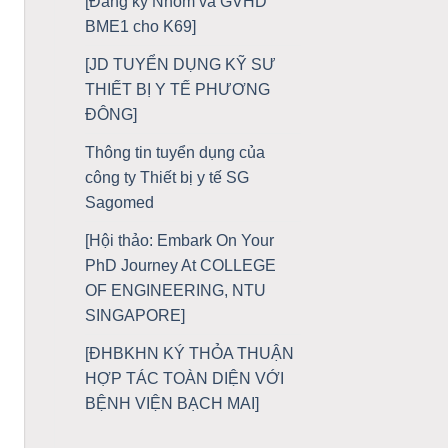
[Đăng ký Nhóm và GVHD
BME1 cho K69]
[JD TUYỂN DỤNG KỸ SƯ
THIẾT BỊ Y TẾ PHƯƠNG
ĐÔNG]
Thông tin tuyển dụng của
công ty Thiết bị y tế SG
Sagomed
[Hội thảo: Embark On Your
PhD Journey At COLLEGE
OF ENGINEERING, NTU
SINGAPORE]
[ĐHBKHN KÝ THỎA THUẬN
HỢP TÁC TOÀN DIỆN VỚI
BỆNH VIỆN BẠCH MAI]