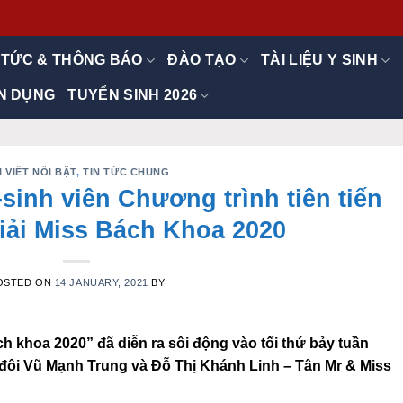
 TỨC & THÔNG BÁO
ĐÀO TẠO
TÀI LIỆU Y SINH
N DỤNG
TUYỂN SINH 2026
I VIẾT NỔI BẬT
,
TIN TỨC CHUNG
sinh viên Chương trình tiên tiến
iải Miss Bách Khoa 2020
OSTED ON
14 JANUARY, 2021
BY
h khoa 2020” đã diễn ra sôi động vào tối thứ bảy tuần
đôi Vũ Mạnh Trung và Đỗ Thị Khánh Linh – Tân Mr & Miss