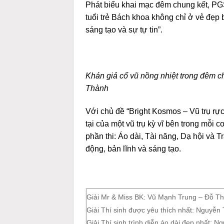
Phát biểu khai mạc đêm chung kết, P
tuổi trẻ Bách khoa không chỉ ở vẻ đẹp b
sáng tạo và sự tự tin”.
Khán giả cổ vũ nồng nhiệt trong đêm 
Thành
Với chủ đề “Bright Kosmos – Vũ trụ rực
tại của một vũ trụ kỳ vĩ bên trong mỗi
phần thi: Áo dài, Tài năng, Dạ hội và T
động, bản lĩnh và sáng tạo.
Giải Mr & Miss BK: Vũ Mạnh Trung – Đỗ Th
Giải Thí sinh được yêu thích nhất: Nguy
Giải Thí sinh trình diễn áo dài đẹp nhất: 