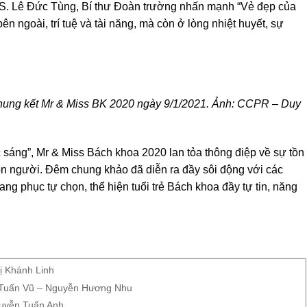
GS. Lê Đức Tùng, Bí thư Đoàn trường nhấn mạnh “Vẻ đẹp của
ên ngoài, trí tuệ và tài năng, mà còn ở lòng nhiệt huyết, sự
chung kết Mr & Miss BK 2020 ngày 9/1/2021. Ảnh: CCPR – Duy
 sáng”, Mr & Miss Bách khoa 2020 lan tỏa thông điệp về sự tồn
 con người. Đêm chung khảo đã diễn ra đầy sôi động với các
rang phục tự chọn, thể hiện tuổi trẻ Bách khoa đầy tự tin, năng
ị Khánh Linh
ễn Tuấn Vũ – Nguyễn Hương Nhu
Nguyễn Tuấn Anh