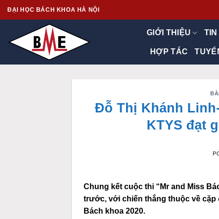
Skip
ĐẠI HỌC BÁCH KHOA HÀ NỘI
to
content
GIỚI THIỆU
TIN
HỢP TÁC
TUYỂ
BÀ
Đỗ Thị Khánh Linh-
KTYS đạt g
P
Chung kết cuộc thi “Mr and Miss Bác
trước, với chiến thắng thuộc về c
ặp 
Bách khoa 2020
.