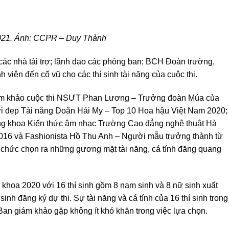
2021. Ảnh: CCPR – Duy Thành
các nhà tài trợ; lãnh đạo các phòng ban; BCH Đoàn trường,
h viên đến cổ vũ cho các thí sinh tài năng của cuộc thi.
giám khảo cuộc thi NSƯT Phan Lương – Trưởng đoàn Múa của
i đẹp Tài năng Doãn Hải My – Top 10 Hoa hậu Việt Nam 2020;
g khoa Kiến thức âm nhạc Trường Cao đẳng nghệ thuật Hà
016 và Fashionista Hồ Thu Anh – Người mẫu trưởng thành từ
 chức chọn ra những gương mặt tài năng, cá tính đăng quang
khoa 2020 với 16 thí sinh gồm 8 nam sinh và 8 nữ sinh xuất
inh đăng ký dự thi. Sự tài năng và cá tính của 16 thí sinh trong
an giám khảo gặp không ít khó khăn trong việc lựa chọn.