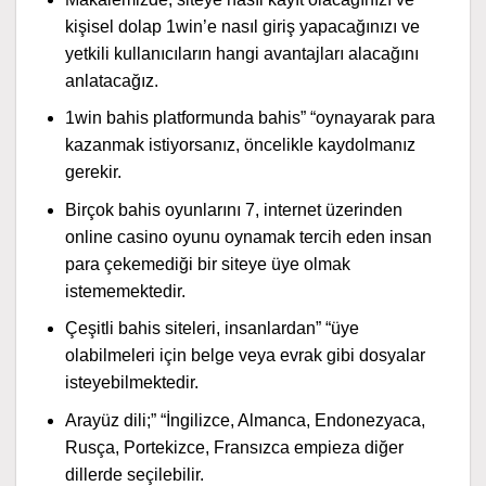
kişisel dolap 1win’e nasıl giriş yapacağınızı ve
yetkili kullanıcıların hangi avantajları alacağını
anlatacağız.
1win bahis platformunda bahis” “oynayarak para
kazanmak istiyorsanız, öncelikle kaydolmanız
gerekir.
Birçok bahis oyunlarını 7, internet üzerinden
online casino oyunu oynamak tercih eden insan
para çekemediği bir siteye üye olmak
istememektedir.
Çeşitli bahis siteleri, insanlardan” “üye
olabilmeleri için belge veya evrak gibi dosyalar
isteyebilmektedir.
Arayüz dili;” “İngilizce, Almanca, Endonezyaca,
Rusça, Portekizce, Fransızca empieza diğer
dillerde seçilebilir.