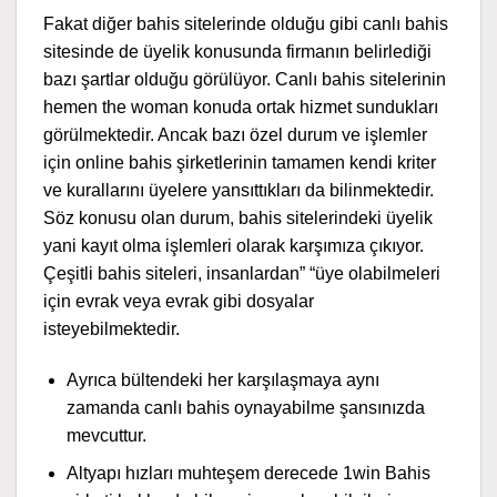
Fakat diğer bahis sitelerinde olduğu gibi canlı bahis
sitesinde de üyelik konusunda firmanın belirlediği
bazı şartlar olduğu görülüyor. Canlı bahis sitelerinin
hemen the woman konuda ortak hizmet sundukları
görülmektedir. Ancak bazı özel durum ve işlemler
için online bahis şirketlerinin tamamen kendi kriter
ve kurallarını üyelere yansıttıkları da bilinmektedir.
Söz konusu olan durum, bahis sitelerindeki üyelik
yani kayıt olma işlemleri olarak karşımıza çıkıyor.
Çeşitli bahis siteleri, insanlardan” “üye olabilmeleri
için evrak veya evrak gibi dosyalar
isteyebilmektedir.
Ayrıca bültendeki her karşılaşmaya aynı
zamanda canlı bahis oynayabilme şansınızda
mevcuttur.
Altyapı hızları muhteşem derecede 1win Bahis