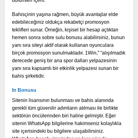
bölümleri içerir.
Bahisçinin yaşına rağmen, büyük avantajlar elde
edebileceğiniz oldukça rekabetçi promosyon
teklifleri sunar. Örneğin, kişisel bir hesap açtıktan
hemen sonra sobre sulu bonusu alabilirsiniz, bunun
yanı sıra siteyi aktif olarak kullanan oyunculara
birçok promosyon sunulmaktadır. 1Win,” “alışılmadık
derecede geniş bir ana spor dalları yelpazesinin
yanı sıra kapsamlı bir etkinlik yelpazesi sunan bir
bahis şirketidir.
In Bonusu
Sitenin lisansının bulunması ve bahis alanında
gerekli tüm güvenilir adımların atılması ile birlikte
sektörün öncülerinden biri haline gelmiştir. Eğer
sitenin WhatsApp bilgilerine hakimseniz kolaylıkla
site içerisindeki bu bilgilere ulaşabilirsiniz.