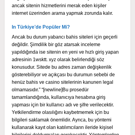
ancak sitenin hizmetlerini merak eden kişiler
internet üzerinden arama yapmak zorunda kalır.
In Türkiye’de Popüler Mi?
Ancak bu durum yabancı bahis siteleri için geçerli
değildir. Şimdilik bir göz atarsak inceleme
yapıldığında ise sitenin en yeni ve hızlı giriş yapan
adresinin 1wsktt. xyz olarak belirlendiği söz
konusudur. Sitede bu adres zaman değişkenlik
gösterebiliyor ve açıkçası bu durumun sebebi de
henüz bahis ve casino sitelerinin kanunen legal
olmamasıdır.” “[newline]Bu prosedür
tamamlandığında, kullanıcıya hesabına giriş
yapması için bir kullanıcı adı ve şifre verilecektir.
Yetkilendirme olasılığını kaybetmemek için bu
bilgileri saklamak önemlidir. Ayrıca, bu yöntemi
kullanarak kayıt olan katılımcıların ileride kişisel
bilgilerini doldurmaları gerekecektir. Yöntemlerden