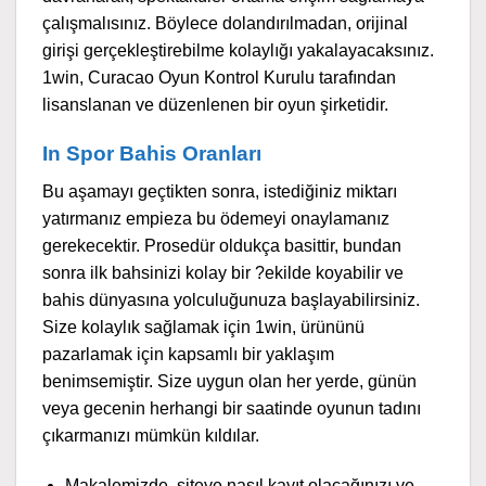
çalışmalısınız. Böylece dolandırılmadan, orijinal
girişi gerçekleştirebilme kolaylığı yakalayacaksınız.
1win, Curacao Oyun Kontrol Kurulu tarafından
lisanslanan ve düzenlenen bir oyun şirketidir.
In Spor Bahis Oranları
Bu aşamayı geçtikten sonra, istediğiniz miktarı
yatırmanız empieza bu ödemeyi onaylamanız
gerekecektir. Prosedür oldukça basittir, bundan
sonra ilk bahsinizi kolay bir ?ekilde koyabilir ve
bahis dünyasına yolculuğunuza başlayabilirsiniz.
Size kolaylık sağlamak için 1win, ürününü
pazarlamak için kapsamlı bir yaklaşım
benimsemiştir. Size uygun olan her yerde, günün
veya gecenin herhangi bir saatinde oyunun tadını
çıkarmanızı mümkün kıldılar.
Makalemizde, siteye nasıl kayıt olacağınızı ve