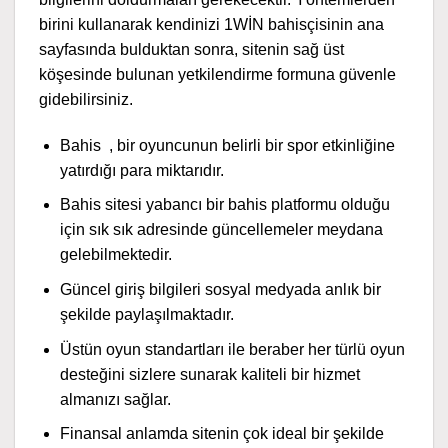
birini kullanarak kendinizi 1WİN bahisçisinin ana
sayfasında bulduktan sonra, sitenin sağ üst
köşesinde bulunan yetkilendirme formuna güvenle
gidebilirsiniz.
Bahis , bir oyuncunun belirli bir spor etkinliğine
yatırdığı para miktarıdır.
Bahis sitesi yabancı bir bahis platformu olduğu
için sık sık adresinde güncellemeler meydana
gelebilmektedir.
Güncel giriş bilgileri sosyal medyada anlık bir
şekilde paylaşılmaktadır.
Üstün oyun standartları ile beraber her türlü oyun
desteğini sizlere sunarak kaliteli bir hizmet
almanızı sağlar.
Finansal anlamda sitenin çok ideal bir şekilde