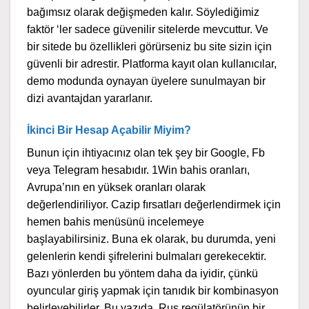
bağımsız olarak değişmeden kalır. Söylediğimiz
faktör ‘ler sadece güvenilir sitelerde mevcuttur. Ve
bir sitede bu özellikleri görürseniz bu site sizin için
güvenli bir adrestir. Platforma kayıt olan kullanıcılar,
demo modunda oynayan üyelere sunulmayan bir
dizi avantajdan yararlanır.
İkinci Bir Hesap Açabilir Miyim?
Bunun için ihtiyacınız olan tek şey bir Google, Fb
veya Telegram hesabıdır. 1Win bahis oranları,
Avrupa’nın en yüksek oranları olarak
değerlendiriliyor. Cazip fırsatları değerlendirmek için
hemen bahis menüsünü incelemeye
başlayabilirsiniz. Buna ek olarak, bu durumda, yeni
gelenlerin kendi şifrelerini bulmaları gerekecektir.
Bazı yönlerden bu yöntem daha da iyidir, çünkü
oyuncular giriş yapmak için tanıdık bir kombinasyon
belirleyebilirler. Bu yazıda, Rus regülatörünün bir