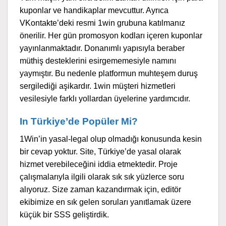
kuponlar ve handikaplar mevcuttur. Ayrıca
VKontakte’deki resmi 1win grubuna katılmanız
önerilir. Her gün promosyon kodları içeren kuponlar
yayınlanmaktadır. Donanımlı yapısıyla beraber
müthiş desteklerini esirgememesiyle namını
yaymıştır. Bu nedenle platformun muhteşem duruş
sergilediği aşikardır. 1win müşteri hizmetleri
vesilesiyle farklı yollardan üyelerine yardımcıdır.
In Türkiye’de Popüler Mi?
1Win’in yasal-legal olup olmadığı konusunda kesin
bir cevap yoktur. Site, Türkiye’de yasal olarak
hizmet verebileceğini iddia etmektedir. Proje
çalışmalarıyla ilgili olarak sık sık yüzlerce soru
alıyoruz. Size zaman kazandırmak için, editör
ekibimize en sık gelen soruları yanıtlamak üzere
küçük bir SSS geliştirdik.