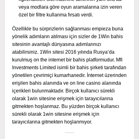
veya modlara göre oyun aramalarına izin veren
özel bir filtre kullanma fırsatı verdi.
Özellikle bu sürprizlerin sağlanması empieza buna
yönelik adımların atılması için sizler de 1Win bahis
sitesinin avantajlı dünyasına adımlarınızı
atabilirsiniz. 1Win sitesi 2016 yılında Rusya’da
kurulmuş on the internet bir bahis platformudur. Mfi
Investments Limited isimli bir bahis şirketi tarafından
yönetilen çevrimiçi kumarhanedir. İnternet üzerinden
erişilen bahis alanında ve on line casino alanında
içerikleri bulunmaktadır. Birçok kullanıcı sürekli
olarak 1win sitesine erişmek için tarayıcılarına
gitmekten hoşlanmaz. Bu yüzden birçok kullanıcı
sürekli olarak 1win sitesine erişmek için
tarayıcılarına gitmekten hoşlanmıyor.