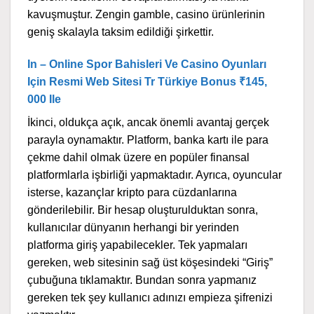
kavuşmuştur. Zengin gamble, casino ürünlerinin
geniş skalayla taksim edildiği şirkettir.
In – Online Spor Bahisleri Ve Casino Oyunları
Için Resmi Web Sitesi Tr Türkiye Bonus ₹145,
000 Ile
İkinci, oldukça açık, ancak önemli avantaj gerçek
parayla oynamaktır. Platform, banka kartı ile para
çekme dahil olmak üzere en popüler finansal
platformlarla işbirliği yapmaktadır. Ayrıca, oyuncular
isterse, kazançlar kripto para cüzdanlarına
gönderilebilir. Bir hesap oluşturulduktan sonra,
kullanıcılar dünyanın herhangi bir yerinden
platforma giriş yapabilecekler. Tek yapmaları
gereken, web sitesinin sağ üst köşesindeki “Giriş”
çubuğuna tıklamaktır. Bundan sonra yapmanız
gereken tek şey kullanıcı adınızı empieza şifrenizi