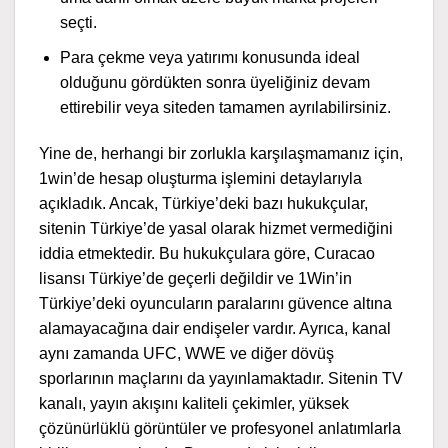
seçti.
Para çekme veya yatırımı konusunda ideal
olduğunu gördükten sonra üyeliğiniz devam
ettirebilir veya siteden tamamen ayrılabilirsiniz.
Yine de, herhangi bir zorlukla karşılaşmamanız için,
1win’de hesap oluşturma işlemini detaylarıyla
açıkladık. Ancak, Türkiye’deki bazı hukukçular,
sitenin Türkiye’de yasal olarak hizmet vermediğini
iddia etmektedir. Bu hukukçulara göre, Curacao
lisansı Türkiye’de geçerli değildir ve 1Win’in
Türkiye’deki oyuncuların paralarını güvence altına
alamayacağına dair endişeler vardır. Ayrıca, kanal
aynı zamanda UFC, WWE ve diğer dövüş
sporlarının maçlarını da yayınlamaktadır. Sitenin TV
kanalı, yayın akışını kaliteli çekimler, yüksek
çözünürlüklü görüntüler ve profesyonel anlatımlarla