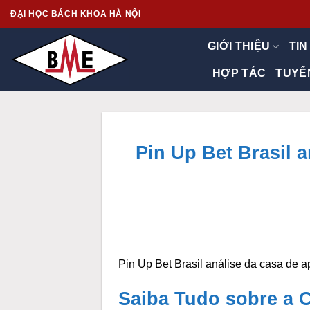
Skip
ĐẠI HỌC BÁCH KHOA HÀ NỘI
to
content
GIỚI THIỆU
TIN
HỢP TÁC
TUYỂ
Pin Up Bet Brasil a
Pin Up Bet Brasil análise da casa de a
Saiba Tudo sobre a C