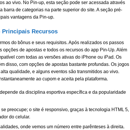
vos ao vivo. No Pin-up, esta seção pode ser acessada através
a barra de categorias na parte superior do site. A seção pré-
ipais vantagens da Pin-up.
– Principais Recursos
ermos do bônus e seus requisitos. Após realizados os passos
 às opções de apostas e todos os recursos do app Pin-Up. Além
mpatível com todas as versões ativas do iPhone ou iPad. Os
além disso, com opções de apostas bastante profundas. Os jogos
lta qualidade, e alguns eventos são transmitidos ao vivo.
instantaneamente ao cupom e aceita pela plataforma.
depende da disciplina esportiva específica e da popularidade
 se preocupe; o site é responsivo, graças à tecnologia HTML 5,
dor do celular.
dalidades, onde vemos um número entre parênteses à direita.