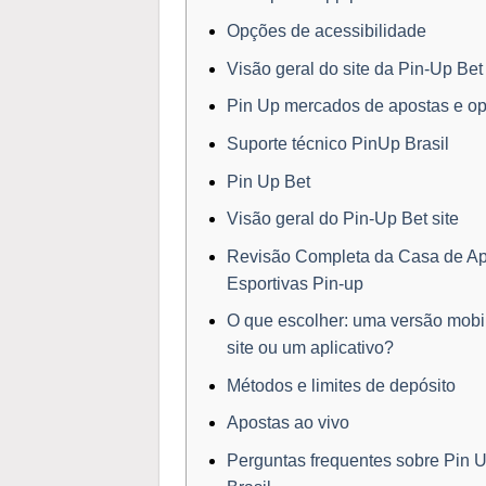
Opções de acessibilidade
Visão geral do site da Pin-Up Bet
Pin Up mercados de apostas e o
Suporte técnico PinUp Brasil
Pin Up Bet
Visão geral do Pin-Up Bet site
Revisão Completa da Casa de Ap
Esportivas Pin-up
O que escolher: uma versão mobi
site ou um aplicativo?
Métodos e limites de depósito
Apostas ao vivo
Perguntas frequentes sobre Pin 