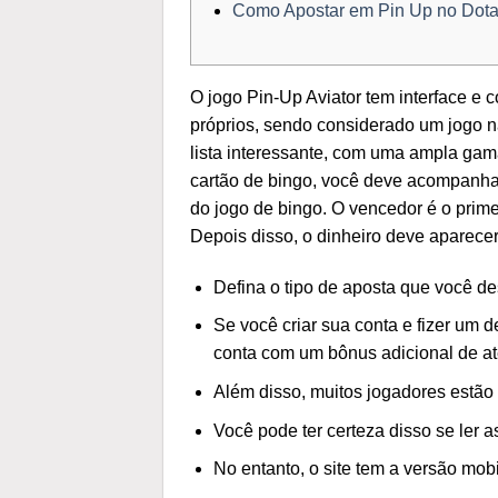
Como Apostar em Pin Up no Dota
O jogo Pin-Up Aviator tem interface e c
próprios, sendo considerado um jogo n
lista interessante, com uma ampla ga
cartão de bingo, você deve acompanh
do jogo de bingo. O vencedor é o prime
Depois disso, o dinheiro deve aparece
Defina o tipo de aposta que você de
Se você criar sua conta e fizer um d
conta com um bônus adicional de a
Além disso, muitos jogadores estão 
Você pode ter certeza disso se ler 
No entanto, o site tem a versão mob