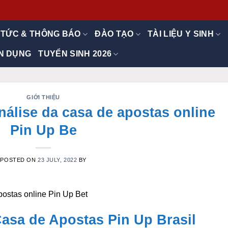
 TỨC & THÔNG BÁO
ĐÀO TẠO
TÀI LIỆU Y SINH
N DỤNG
TUYỂN SINH 2026
GIỚI THIỆU
nálise da casa de apostas online
Pin Up Be
POSTED ON
23 JULY, 2022
BY
postas online Pin Up Bet
asa de Apostas Pin Up Brasil