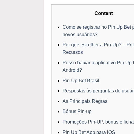
Content
Como se registrar no Pin Up Bet 
novos usuários?
Por que escolher a Pin-Up? – Pri
Recursos
Posso baixar o aplicativo Pin Up 
Android?
Pin-Up Bet Brasil
Respostas às perguntas do usuár
As Principais Regras
Bônus Pin-up
Promoções Pin-UP, bônus e ficha
Pin Up Bet App para iOS