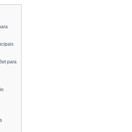
para
ncipais
Bet para
io
s