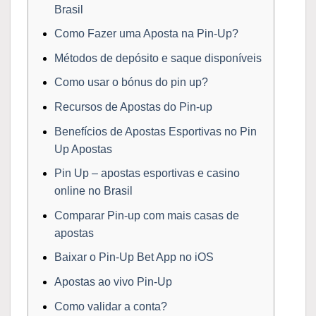
Brasil
Como Fazer uma Aposta na Pin-Up?
Métodos de depósito e saque disponíveis
Como usar o bónus do pin up?
Recursos de Apostas do Pin-up
Benefícios de Apostas Esportivas no Pin
Up Apostas
Pin Up – apostas esportivas e casino
online no Brasil
Comparar Pin-up com mais casas de
apostas
Baixar o Pin-Up Bet App no iOS
Apostas ao vivo Pin-Up
Como validar a conta?