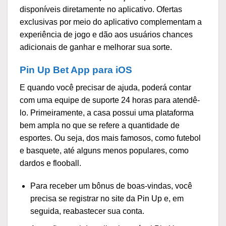
disponíveis diretamente no aplicativo. Ofertas
exclusivas por meio do aplicativo complementam a
experiência de jogo e dão aos usuários chances
adicionais de ganhar e melhorar sua sorte.
Pin Up Bet App para iOS
E quando você precisar de ajuda, poderá contar
com uma equipe de suporte 24 horas para atendê-
lo. Primeiramente, a casa possui uma plataforma
bem ampla no que se refere a quantidade de
esportes. Ou seja, dos mais famosos, como futebol
e basquete, até alguns menos populares, como
dardos e flooball.
Para receber um bônus de boas-vindas, você
precisa se registrar no site da Pin Up e, em
seguida, reabastecer sua conta.