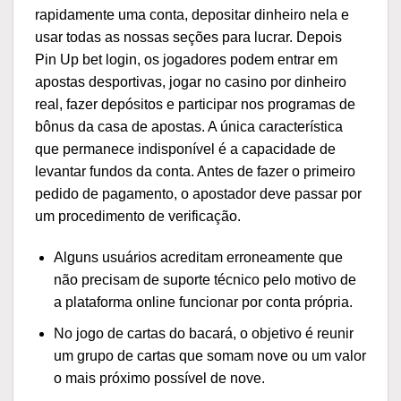
rapidamente uma conta, depositar dinheiro nela e
usar todas as nossas seções para lucrar. Depois
Pin Up bet login, os jogadores podem entrar em
apostas desportivas, jogar no casino por dinheiro
real, fazer depósitos e participar nos programas de
bônus da casa de apostas. A única característica
que permanece indisponível é a capacidade de
levantar fundos da conta. Antes de fazer o primeiro
pedido de pagamento, o apostador deve passar por
um procedimento de verificação.
Alguns usuários acreditam erroneamente que
não precisam de suporte técnico pelo motivo de
a plataforma online funcionar por conta própria.
No jogo de cartas do bacará, o objetivo é reunir
um grupo de cartas que somam nove ou um valor
o mais próximo possível de nove.