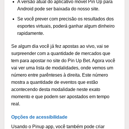
A versão atual do aplicativo móvel Pin Up para
Android pode ser baixada do nosso site.
Se você prever com precisão os resultados dos
esportes virtuais, poderá ganhar algum dinheiro
rapidamente.
Se algum dia você já fez apostas ao vivo, vai se
surpreender com a quantidade de mercados que
tem para apostar no site do Pin Up Bet. Agora você
vai ver uma lista de modalidades, onde vemos um
número entre parênteses à direita. Este número
mostra a quantidade de eventos que estão
acontecendo desta modalidade neste exato
momento e que podem ser apostados em tempo
real.
Opções de acessibilidade
Usando o Pinup app, você também pode criar