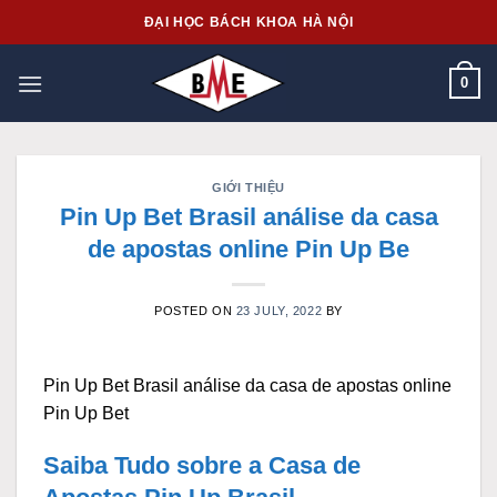
Skip
ĐẠI HỌC BÁCH KHOA HÀ NỘI
to
content
0
GIỚI THIỆU
Pin Up Bet Brasil análise da casa
de apostas online Pin Up Be
POSTED ON
23 JULY, 2022
BY
Pin Up Bet Brasil análise da casa de apostas online
Pin Up Bet
Saiba Tudo sobre a Casa de