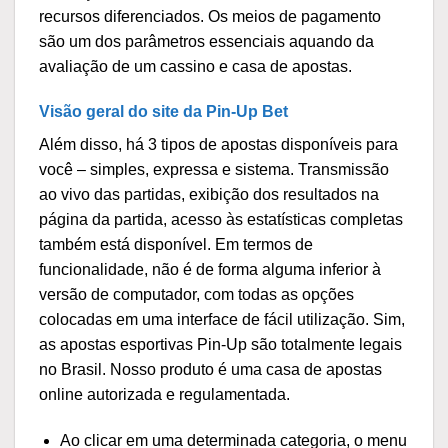
recursos diferenciados. Os meios de pagamento
são um dos parâmetros essenciais aquando da
avaliação de um cassino e casa de apostas.
Visão geral do site da Pin-Up Bet
Além disso, há 3 tipos de apostas disponíveis para
você – simples, expressa e sistema. Transmissão
ao vivo das partidas, exibição dos resultados na
página da partida, acesso às estatísticas completas
também está disponível. Em termos de
funcionalidade, não é de forma alguma inferior à
versão de computador, com todas as opções
colocadas em uma interface de fácil utilização. Sim,
as apostas esportivas Pin-Up são totalmente legais
no Brasil. Nosso produto é uma casa de apostas
online autorizada e regulamentada.
Ao clicar em uma determinada categoria, o menu