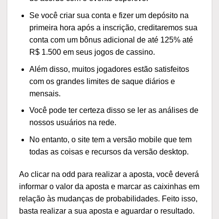
Se você criar sua conta e fizer um depósito na
primeira hora após a inscrição, creditaremos sua
conta com um bônus adicional de até 125% até
R$ 1.500 em seus jogos de cassino.
Além disso, muitos jogadores estão satisfeitos
com os grandes limites de saque diários e
mensais.
Você pode ter certeza disso se ler as análises de
nossos usuários na rede.
No entanto, o site tem a versão mobile que tem
todas as coisas e recursos da versão desktop.
Ao clicar na odd para realizar a aposta, você deverá
informar o valor da aposta e marcar as caixinhas em
relação às mudanças de probabilidades. Feito isso,
basta realizar a sua aposta e aguardar o resultado.