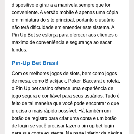
dispositivo e girar a a manivela sempre que for
conveniente. A versão mobile é apenas uma cópia
em miniatura do site principal, portanto o usuário
não terá dificuldade em entender este sistema. A
Pin Up Bet se esforça para oferecer aos clientes o
máximo de conveniência e segurança ao sacar
fundos.
Pin-Up Bet Brasil
Com os melhores jogos de slots, bem como jogos
de mesa, como Blackjack, Poker, Baccarat e roleta,
o Pin Up bet casino oferece uma experiência de
jogo segura e confiável para seus usuários. Tudo é
feito de tal maneira que você pode encontrar o que
precisa o mais rápido possível. Há também um
botão de registro para criar uma conta e um botão
de login se você precisar fazer o pin up bet login
para sua conta existente. Na parte inferior da página