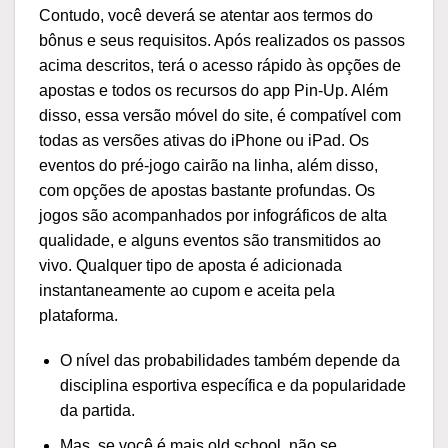
Contudo, você deverá se atentar aos termos do
bônus e seus requisitos. Após realizados os passos
acima descritos, terá o acesso rápido às opções de
apostas e todos os recursos do app Pin-Up. Além
disso, essa versão móvel do site, é compatível com
todas as versões ativas do iPhone ou iPad. Os
eventos do pré-jogo cairão na linha, além disso,
com opções de apostas bastante profundas. Os
jogos são acompanhados por infográficos de alta
qualidade, e alguns eventos são transmitidos ao
vivo. Qualquer tipo de aposta é adicionada
instantaneamente ao cupom e aceita pela
plataforma.
O nível das probabilidades também depende da
disciplina esportiva específica e da popularidade
da partida.
Mas, se você é mais old school, não se