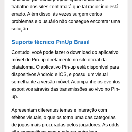
trabalho dos sites confirmará que tal raciocínio está
errado. Além disso, às vezes surgem certos
problemas e o usuário não consegue encontrar uma
solução.
Suporte técnico PinUp Brasil
Contudo, você pode fazer o download do aplicativo
móvel do Pin-up diretamente no site oficial da
plataforma. O aplicativo Pin-up está disponível para
dispositivos Android e iOS, e possui um visual
semelhante a versão móvel. Acompanhe os eventos
esportivos através das transmissões ao vivo no Pin-
up.
Apresentam diferentes temas e interação com
efeitos visuais, o que os torna uma das categorias
de jogos mais procuradas pelos jogadores. As odds