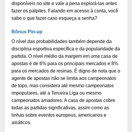
disponíveis no site e vale a pena explorá-las antes
fazer os palpites. Falando em acesso à conta, você
sabe o que fazer caso esqueça a senha?
Bônus Pin-up
O nível das probabilidades também depende da
disciplina esportiva específica e da popularidade da
partida. O nível médio da margem em uma casa de
apostas é de 6% para os principais mercados e 8%
para os mercados de resinas. É digno de nota que o
agente de apostas não se limita aos campeonatos
de topo, mas considera até mesmo campeonatos
impopulares, até a Terceira Liga ou mesmo
campeonatos amadores. A casa de apostas cobre
todas as partidas significativas, assim como as
linhas sobre eventos europeus, americanos e
asiáticos.