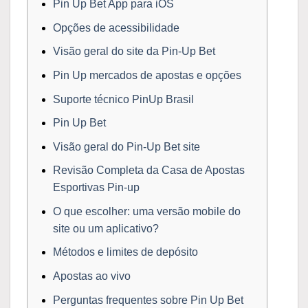
Pin Up Bet App para iOS
Opções de acessibilidade
Visão geral do site da Pin-Up Bet
Pin Up mercados de apostas e opções
Suporte técnico PinUp Brasil
Pin Up Bet
Visão geral do Pin-Up Bet site
Revisão Completa da Casa de Apostas
Esportivas Pin-up
O que escolher: uma versão mobile do
site ou um aplicativo?
Métodos e limites de depósito
Apostas ao vivo
Perguntas frequentes sobre Pin Up Bet