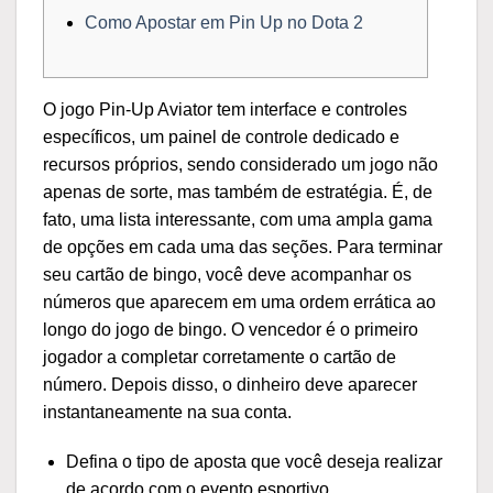
Como Apostar em Pin Up no Dota 2
O jogo Pin-Up Aviator tem interface e controles
específicos, um painel de controle dedicado e
recursos próprios, sendo considerado um jogo não
apenas de sorte, mas também de estratégia. É, de
fato, uma lista interessante, com uma ampla gama
de opções em cada uma das seções. Para terminar
seu cartão de bingo, você deve acompanhar os
números que aparecem em uma ordem errática ao
longo do jogo de bingo. O vencedor é o primeiro
jogador a completar corretamente o cartão de
número. Depois disso, o dinheiro deve aparecer
instantaneamente na sua conta.
Defina o tipo de aposta que você deseja realizar
de acordo com o evento esportivo.