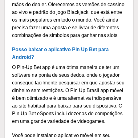
mãos do dealer. Oferecemos as versões de cassino
ao vivo e padrão do jogo Blackjack, que está entre
os mais populares em todo o mundo. Você ainda
precisa fazer uma aposta e se livrar de diferentes
combinações de símbolos para ganhar nas slots.
Posso baixar o aplicativo Pin Up Bet para
Android?
O Pin-Up Bet app é uma ótima maneira de ter um
software na ponta de seus dedos, onde o jogador
consegue facilmente pesquisar em que apostar seu
dinheiro sem restrições. O Pin Up Brasil app móvel
é bem otimizado e é uma alternativa indispensável
ao site habitual para baixar para seu dispositivo. O
Pin Up Bet eSports inclui dezenas de competições
em uma grande variedade de videogames.
Você pode instalar o aplicativo móvel em seu