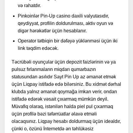
və rahatdır.
Pinkoinlər Pin-Up casino daxili valyutasıdır,
qeydiyyat, profilin doldurulması, aktiv oyun və
digər hərəkətlər üçün hesablanır.
Operator tətbiqin bir dəfəyə yüklənməsi üçün iki
link təqdim edəcək.
Təcrübəli oyunçular üçün depozit faizlərinin və ya
pulsuz fırlanmaların miqdarı qumarbazın
statusundan asılıdır Sayt Pin Up az əmanət etmək
üçün Liqpay istifadə edə bilərsiniz. Bu xidmət dərhal
klubda yalnız əmanət qoymağa imkan verir, ondan
istifadə edərək vəsait çıxarmaq mümkün deyil.
Müvafiq olaraq, istənilən halda piel pul çıxarmaq
üçün profilə bəzi təfərrüatlar əlavə etməli
olacaqsınız. Liqpay hesabı doldurmaq üçün idealdır,
çünki o, özünü İnternetdə ən təhlükəsiz