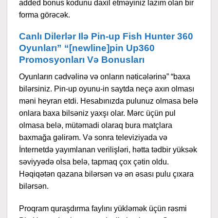
added bonus kodunu daxil etməyiniz lazım olan bir
forma görəcək.
Canlı Dilerlər Ilə Pin-up Fish Hunter 360
Oyunları” “[newline]pin Up360
Promosyonları Və Bonusları
Oyunların cədvəlinə və onların nəticələrinə” “baxa
bilərsiniz. Pin-up oyunu-in saytda neçə axın olması
məni heyran etdi. Hesabınızda pulunuz olmasa belə
onlara baxa bilsəniz yaxşı olar. Mərc üçün pul
olmasa belə, mütəmadi olaraq bura matçlara
baxmağa gəlirəm. Və sonra televiziyada və
İnternetdə yayımlanan verilişləri, hətta tədbir yüksək
səviyyədə olsa belə, tapmaq çox çətin oldu.
Həqiqətən qazana bilərsən və ən əsası pulu çıxara
bilərsən.
Proqram quraşdırma faylını yükləmək üçün rəsmi