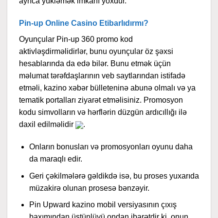
ayrıca yükləmək imkanı yoxdur.
Pin-up Online Casino Etibarlıdırmı?
Oyunçular Pin-up 360 promo kod
aktivləşdirməlidirlər, bunu oyunçular öz şəxsi
hesablarında da edə bilər. Bunu etmək üçün
məlumat tərəfdaşlarının veb saytlarından istifadə
etməli, kazino xəbər bülleteninə abunə olmalı və ya
tematik portalları ziyarət etməlisiniz. Promosyon
kodu simvolların və hərflərin düzgün ardıcıllığı ilə
daxil edilməlidir
.
Onların bonusları və promosyonları oyunu daha
da maraqlı edir.
Geri çəkilmələrə gəldikdə isə, bu proses yuxarıda
müzakirə olunan prosesə bənzəyir.
Pin Upward kazino mobil versiyasının çıxış
baxımından üstünlüyü ondan ibarətdir ki, onun