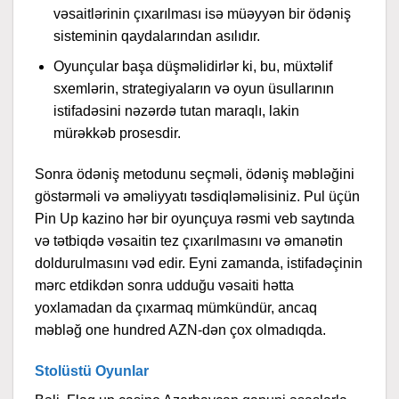
vəsaitlərinin çıxarılması isə müəyyən bir ödəniş
sisteminin qaydalarından asılıdır.
Oyunçular başa düşməlidirlər ki, bu, müxtəlif
sxemlərin, strategiyaların və oyun üsullarının
istifadəsini nəzərdə tutan maraqlı, lakin
mürəkkəb prosesdir.
Sonra ödəniş metodunu seçməli, ödəniş məbləğini
göstərməli və əməliyyatı təsdiqləməlisiniz. Pul üçün
Pin Up kazino hər bir oyunçuya rəsmi veb saytında
və tətbiqdə vəsaitin tez çıxarılmasını və əmanətin
doldurulmasını vəd edir. Eyni zamanda, istifadəçinin
mərc etdikdən sonra udduğu vəsaiti hətta
yoxlamadan da çıxarmaq mümkündür, ancaq
məbləğ one hundred AZN-dən çox olmadıqda.
Stolüstü Oyunlar