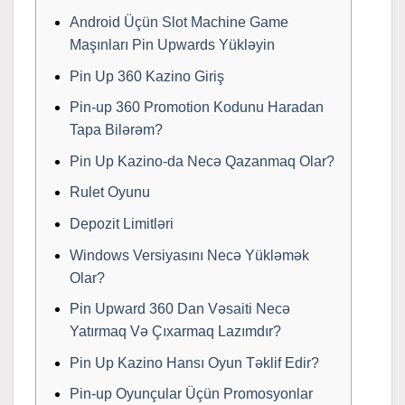
Android Üçün Slot Machine Game
Maşınları Pin Upwards Yükləyin
Pin Up 360 Kazino Giriş
Pin-up 360 Promotion Kodunu Haradan
Tapa Bilərəm?
Pin Up Kazino-da Necə Qazanmaq Olar?
Rulet Oyunu
Depozit Limitləri
Windows Versiyasını Necə Yükləmək
Olar?
Pin Upward 360 Dan Vəsaiti Necə
Yatırmaq Və Çıxarmaq Lazımdır?
Pin Up Kazino Hansı Oyun Təklif Edir?
Pin-up Oyunçular Üçün Promosyonlar