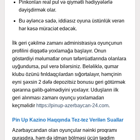
Pinkonları real pul və qiymətli hədiyyələrlə
dəyişdirmək olar.
Bu əyləncə sadə, iddiasız oyuna üstünlük verən
hər kəsə müraciət edəcək.
İlk geri çəkilmə zamanı administrasiya oyunçunun
profilini diqqətlə yoxlamağa başlayır. Onun
göstərdiyi məlumatlar onun təfərrüatlarında olanlara
uyğundursa, pul verə bilərsiniz. Beləliklə, qumar
klubu özünü fırıldaqçılardan sığortalayır, həmçinin
eyni şəxsin 2 dəfə depozitsiz bonusu geri götürmək
qərarına gəlib-gəlmədiyini yoxlayır. Uduşların ilk
geri alınması zamanı oyunçu yoxlamadan
keçməlidir
https://pinup-azerbaycan-24.com
.
Pin Up Kazino Haqqında Tez-tez Verilən Suallar
Azərbaycandan olan oyunçular nəinki proqramı
quraşdıra, həm də idman bölməsi üçün təqdim