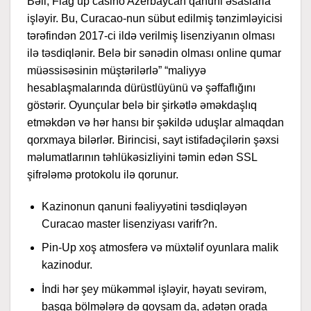
Bəli, Flag up casino Azerbaycan qanuni əsaslarla
işləyir. Bu, Curacao-nun sübut edilmiş tənzimləyicisi
tərəfindən 2017-ci ildə verilmiş lisenziyanın olması
ilə təsdiqlənir. Belə bir sənədin olması online qumar
müəssisəsinin müştərilərlə” “maliyyə
hesablaşmalarında dürüstlüyünü və şəffaflığını
göstərir. Oyunçular belə bir şirkətlə əməkdaşlıq
etməkdən və hər hansı bir şəkildə uduşlar almaqdan
qorxmaya bilərlər. Birincisi, sayt istifadəçilərin şəxsi
məlumatlarının təhlükəsizliyini təmin edən SSL
şifrələmə protokolu ilə qorunur.
Kazinonun qanuni fəaliyyətini təsdiqləyən
Curacao master lisenziyası varifr?n.
Pin-Up xoş atmosferə və müxtəlif oyunlara malik
kazinodur.
İndi hər şey mükəmməl işləyir, həyatı sevirəm,
başqa bölmələrə də qoysam da, adətən orada