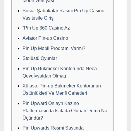
Mobil Versiyası
Sosial Şəbəkələr Rəsmi Pin Up Casino
Vasitəsilə Giriş
“Pin Up 360 Casino Az
Aviator Pin-up Casino
Pin Up Mobil Proqramı Varmı?
Stolüstü Oyunlar
Pin Up Bukmeker Kontorunda Necə
Qeydi̇yyatdan Olmaq
Xülasə: Pin-up Bukmeker Kontorunun
Üstünlükləri Və Mənfi Cəhətləri
Pin Upward Onlayn Kazino
Platformasında Istifadə Olunan Demo Nə
Üçündür?
Pin Upwards Rəsmi Saytında