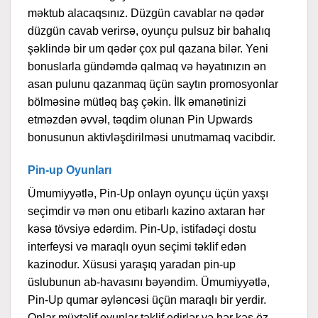
məktub alacaqsınız. Düzgün cavablar nə qədər
düzgün cavab verirsə, oyunçu pulsuz bir bahalıq
şəklində bir um qədər çox pul qazana bilər. Yeni
bonuslarla gündəmdə qalmaq və həyatınızın ən
asan pulunu qazanmaq üçün saytın promosyonlar
bölməsinə mütləq baş çəkin. İlk əmanətinizi
etməzdən əvvəl, təqdim olunan Pin Upwards
bonusunun aktivləşdirilməsi unutmamaq vacibdir.
Pin-up Oyunları
Ümumiyyətlə, Pin-Up onlayn oyunçu üçün yaxşı
seçimdir və mən onu etibarlı kazino axtaran hər
kəsə tövsiyə edərdim. Pin-Up, istifadəçi dostu
interfeysi və maraqlı oyun seçimi təklif edən
kazinodur. Xüsusi yaraşıq yaradan pin-up
üslubunun ab-havasını bəyəndim. Ümumiyyətlə,
Pin-Up qumar əyləncəsi üçün maraqlı bir yerdir.
Onlar müxtəlif oyunlar təklif edirlər və hər kəs öz