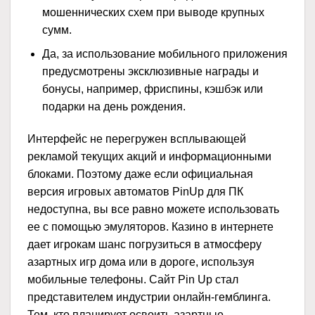
мошеннических схем при выводе крупных
сумм.
Да, за использование мобильного приложения
предусмотрены эксклюзивные награды и
бонусы, например, фриспины, кэшбэк или
подарки на день рождения.
Интерфейс не перегружен всплывающей
рекламой текущих акций и информационными
блоками. Поэтому даже если официальная
версия игровых автоматов PinUp для ПК
недоступна, вы все равно можете использовать
ее с помощью эмуляторов. Казино в интернете
дает игрокам шанс погрузиться в атмосферу
азартных игр дома или в дороге, используя
мобильные телефоны. Сайт Pin Up стал
представителем индустрии онлайн-гемблинга.
Тем, кто планирует освоить азартные