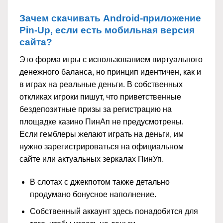
Зачем скачивать Android-приложение
Pin-Up, если есть мобильная версия
сайта?
Это форма игры с использованием виртуального
денежного баланса, но принцип идентичен, как и
в играх на реальные деньги. В собственных
откликах игроки пишут, что приветственные
бездепозитные призы за регистрацию на
площадке казино ПинАп не предусмотрены.
Если гемблеры желают играть на деньги, им
нужно зарегистрироваться на официальном
сайте или актуальных зеркалах ПинУп.
В слотах с джекпотом также детально
продумано бонусное наполнение.
Собственный аккаунт здесь понадобится для