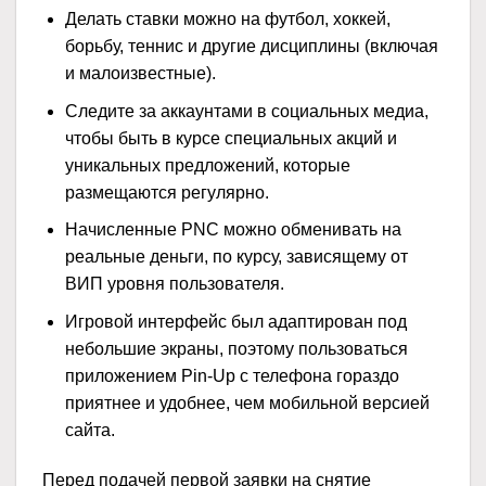
Делать ставки можно на футбол, хоккей,
борьбу, теннис и другие дисциплины (включая
и малоизвестные).
Следите за аккаунтами в социальных медиа,
чтобы быть в курсе специальных акций и
уникальных предложений, которые
размещаются регулярно.
Начисленные PNC можно обменивать на
реальные деньги, по курсу, зависящему от
ВИП уровня пользователя.
Игровой интерфейс был адаптирован под
небольшие экраны, поэтому пользоваться
приложением Pin-Up с телефона гораздо
приятнее и удобнее, чем мобильной версией
сайта.
Перед подачей первой заявки на снятие