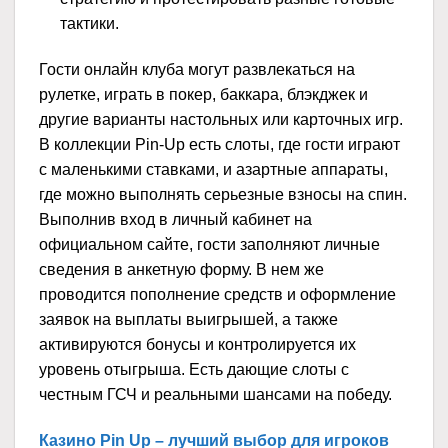
тактики.
Гости онлайн клуба могут развлекаться на
рулетке, играть в покер, баккара, блэкджек и
другие варианты настольных или карточных игр.
В коллекции Pin-Up есть слоты, где гости играют
с маленькими ставками, и азартные аппараты,
где можно выполнять серьезные взносы на спин.
Выполнив вход в личный кабинет на
официальном сайте, гости заполняют личные
сведения в анкетную форму. В нем же
проводится пополнение средств и оформление
заявок на выплаты выигрышей, а также
активируются бонусы и контролируется их
уровень отыгрыша. Есть дающие слоты с
честным ГСЧ и реальными шансами на победу.
Казино Pin Up – лучший выбор для игроков