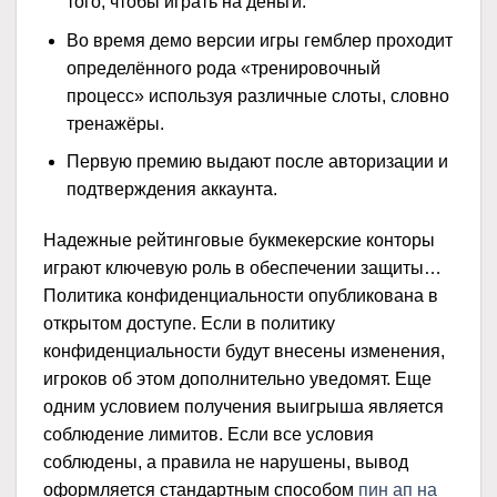
того, чтобы играть на деньги.
Во время демо версии игры гемблер проходит
определённого рода «тренировочный
процесс» используя различные слоты, словно
тренажёры.
Первую премию выдают после авторизации и
подтверждения аккаунта.
Надежные рейтинговые букмекерские конторы
играют ключевую роль в обеспечении защиты…
Политика конфиденциальности опубликована в
открытом доступе. Если в политику
конфиденциальности будут внесены изменения,
игроков об этом дополнительно уведомят. Еще
одним условием получения выигрыша является
соблюдение лимитов. Если все условия
соблюдены, а правила не нарушены, вывод
оформляется стандартным способом
пин ап на