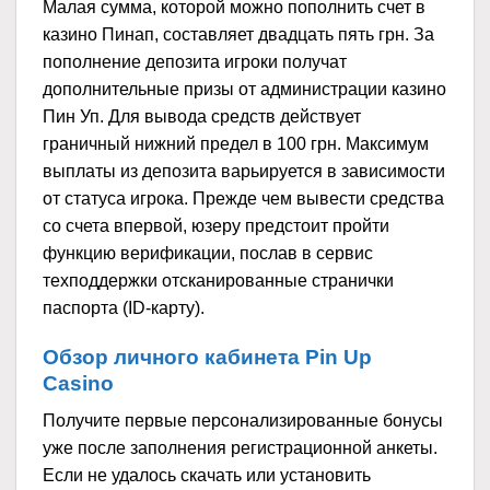
Малая сумма, которой можно пополнить счет в
казино Пинап, составляет двадцать пять грн. За
пополнение депозита игроки получат
дополнительные призы от администрации казино
Пин Уп. Для вывода средств действует
граничный нижний предел в 100 грн. Максимум
выплаты из депозита варьируется в зависимости
от статуса игрока. Прежде чем вывести средства
со счета впервой, юзеру предстоит пройти
функцию верификации, послав в сервис
техподдержки отсканированные странички
паспорта (ID-карту).
Обзор личного кабинета Pin Up
Casino
Получите первые персонализированные бонусы
уже после заполнения регистрационной анкеты.
Если не удалось скачать или установить