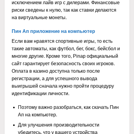
исключением лайв игр с дилерами. Финансовые
риски сведены к нулю, так как ставки делаются
на виртуальные монеты.
Пин Ап приложение на компьютер
Если вам нравятся спортивные игры, то есть
такие автоматы, как футбол, бег, бокс, бейсбол и
многие другие. Кроме того, Pinap официальный
сайт гарантирует безопасность своих игроков.
Оплата в казино доступна только после
регистрации, а для успешного вывода
выигрышей сначала нужно пройти процедуру
идентификации личности.
Поэтому важно разобраться, как скачать Пин
Ап на компьютер.
Для улучшения производительности
убедитесь, что у вашего устройства