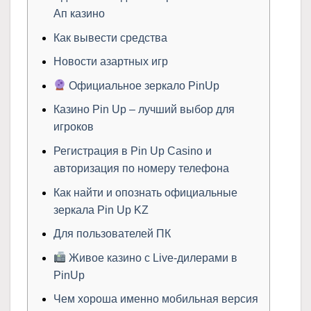
Ап казино
Как вывести средства
Новости азартных игр
Официальное зеркало PinUp
Казино Pin Up – лучший выбор для
игроков
Регистрация в Pin Up Casino и
авторизация по номеру телефона
Как найти и опознать официальные
зеркала Pin Up KZ
Для пользователей ПК
Живое казино с Live-дилерами в
PinUp
Чем хороша именно мобильная версия