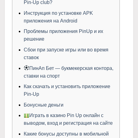
Pin-Up club?
Инструкция по установке APK
приложения на Android
Проблемы приложения PinUp и их
решение
Сбои при запуске игры или во время
ставок
ПинАп Бет — букмекерская контора,
ставки на спорт
Как скачать и установить приложение
Pin-Up
Бонусные деньги
Играть в казино Pin Up онлайн с
выводом, вход и регистрация на сайте
Какие бонусы доступны в мобильной