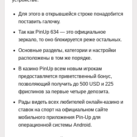
Для этого в открывшейся строке понадобится
поставить галочку.
Так как PinUp 634 — это официальное
зеркало, то оно блокируется реже остальных.
Основные разделы, категории и настройки
расположены в том же порядке.
В казино PinUp всем новым игрокам
предоставляется приветственный бонус,
позволяющий получить до 500 USD и 225
фриспинов за первые четыре депозита.
Рады видеть всех любителей онлайн-казино и
ставок на спорт на официальном сайте
мобильного приложения Pin-Up для
операционной системы Android.