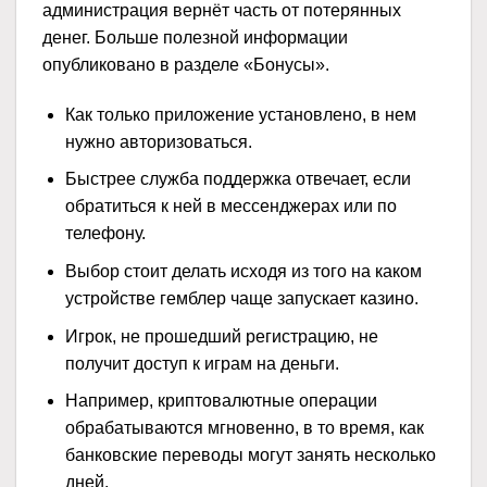
администрация вернёт часть от потерянных
денег. Больше полезной информации
опубликовано в разделе «Бонусы».
Как только приложение установлено, в нем
нужно авторизоваться.
Быстрее служба поддержка отвечает, если
обратиться к ней в мессенджерах или по
телефону.
Выбор стоит делать исходя из того на каком
устройстве гемблер чаще запускает казино.
Игрок, не прошедший регистрацию, не
получит доступ к играм на деньги.
Например, криптовалютные операции
обрабатываются мгновенно, в то время, как
банковские переводы могут занять несколько
дней.