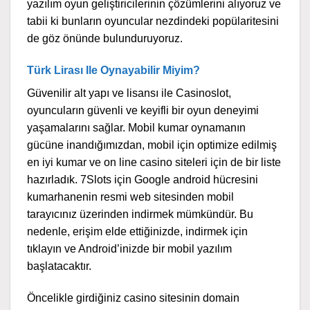
yazılım oyun geliştiricilerinin çözümlerini alıyoruz ve
tabii ki bunların oyuncular nezdindeki popülaritesini
de göz önünde bulunduruyoruz.
Türk Lirası Ile Oynayabilir Miyim?
Güvenilir alt yapı ve lisansı ile Casinoslot,
oyuncuların güvenli ve keyifli bir oyun deneyimi
yaşamalarını sağlar. Mobil kumar oynamanın
gücüne inandığımızdan, mobil için optimize edilmiş
en iyi kumar ve on line casino siteleri için de bir liste
hazırladık. 7Slots için Google android hücresini
kumarhanenin resmi web sitesinden mobil
tarayıcınız üzerinden indirmek mümkündür. Bu
nedenle, erişim elde ettiğinizde, indirmek için
tıklayın ve Android’inizde bir mobil yazılım
başlatacaktır.
Öncelikle girdiğiniz casino sitesinin domain