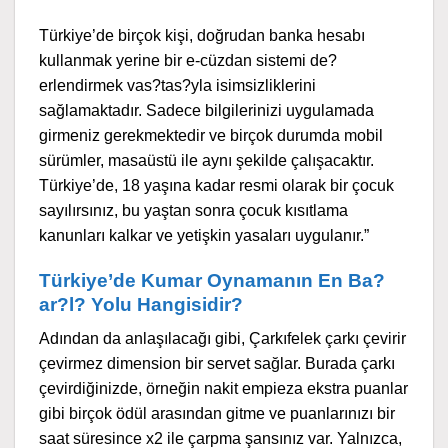
Türkiye’de birçok kişi, doğrudan banka hesabı
kullanmak yerine bir e-cüzdan sistemi de?
erlendirmek vas?tas?yla isimsizliklerini
sağlamaktadır. Sadece bilgilerinizi uygulamada
girmeniz gerekmektedir ve birçok durumda mobil
sürümler, masaüstü ile aynı şekilde çalışacaktır.
Türkiye’de, 18 yaşına kadar resmi olarak bir çocuk
sayılırsınız, bu yaştan sonra çocuk kısıtlama
kanunları kalkar ve yetişkin yasaları uygulanır.”
Türkiye’de Kumar Oynamanın En Ba?
ar?l? Yolu Hangisidir?
Adından da anlaşılacağı gibi, Çarkıfelek çarkı çevirir
çevirmez dimension bir servet sağlar. Burada çarkı
çevirdiğinizde, örneğin nakit empieza ekstra puanlar
gibi birçok ödül arasından gitme ve puanlarınızı bir
saat süresince x2 ile çarpma şansınız var. Yalnızca,