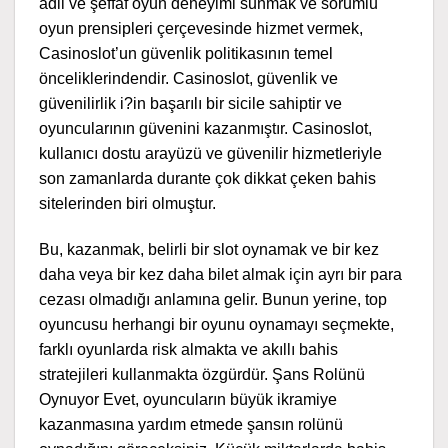
adil ve şeffaf oyun deneyimi sunmak ve sorumlu
oyun prensipleri çerçevesinde hizmet vermek,
Casinoslot’un güvenlik politikasının temel
önceliklerindendir. Casinoslot, güvenlik ve
güvenilirlik i?in başarılı bir sicile sahiptir ve
oyuncularının güvenini kazanmıştır. Casinoslot,
kullanıcı dostu arayüzü ve güvenilir hizmetleriyle
son zamanlarda durante çok dikkat çeken bahis
sitelerinden biri olmuştur.
Bu, kazanmak, belirli bir slot oynamak ve bir kez
daha veya bir kez daha bilet almak için ayrı bir para
cezası olmadığı anlamına gelir. Bunun yerine, top
oyuncusu herhangi bir oyunu oynamayı seçmekte,
farklı oyunlarda risk almakta ve akıllı bahis
stratejileri kullanmakta özgürdür. Şans Rolünü
Oynuyor Evet, oyuncuların büyük ikramiye
kazanmasına yardım etmede şansın rolünü