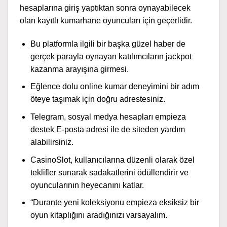
hesaplarına giriş yaptıktan sonra oynayabilecek
olan kayıtlı kumarhane oyuncuları için geçerlidir.
Bu platformla ilgili bir başka güzel haber de
gerçek parayla oynayan katılımcıların jackpot
kazanma arayışına girmesi.
Eğlence dolu online kumar deneyimini bir adım
öteye taşımak için doğru adrestesiniz.
Telegram, sosyal medya hesapları empieza
destek E-posta adresi ile de siteden yardım
alabilirsiniz.
CasinoSlot, kullanıcılarına düzenli olarak özel
teklifler sunarak sadakatlerini ödüllendirir ve
oyuncularının heyecanını katlar.
“Durante yeni koleksiyonu empieza eksiksiz bir
oyun kitaplığını aradığınızı varsayalım.