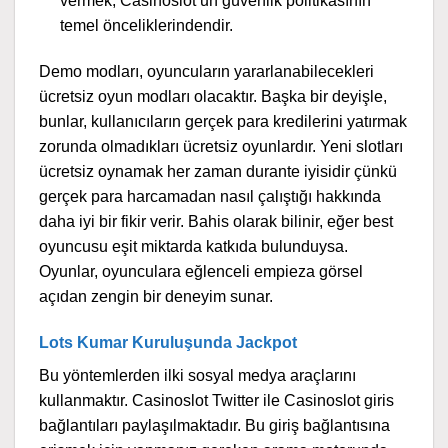
vermek, Casinoslot’un güvenlik politikasının
temel önceliklerindendir.
Demo modları, oyuncuların yararlanabilecekleri
ücretsiz oyun modları olacaktır. Başka bir deyişle,
bunlar, kullanıcıların gerçek para kredilerini yatırmak
zorunda olmadıkları ücretsiz oyunlardır. Yeni slotları
ücretsiz oynamak her zaman durante iyisidir çünkü
gerçek para harcamadan nasıl çalıştığı hakkında
daha iyi bir fikir verir. Bahis olarak bilinir, eğer best
oyuncusu eşit miktarda katkıda bulunduysa.
Oyunlar, oyunculara eğlenceli empieza görsel
açıdan zengin bir deneyim sunar.
Lots Kumar Kuruluşunda Jackpot
Bu yöntemlerden ilki sosyal medya araçlarını
kullanmaktır. Casinoslot Twitter ile Casinoslot giris
bağlantıları paylaşılmaktadır. Bu giriş bağlantısına