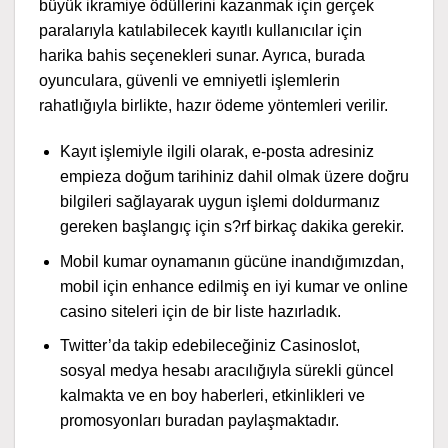
büyük ikramiye ödüllerini kazanmak için gerçek
paralarıyla katılabilecek kayıtlı kullanıcılar için
harika bahis seçenekleri sunar. Ayrıca, burada
oyunculara, güvenli ve emniyetli işlemlerin
rahatlığıyla birlikte, hazır ödeme yöntemleri verilir.
Kayıt işlemiyle ilgili olarak, e-posta adresiniz
empieza doğum tarihiniz dahil olmak üzere doğru
bilgileri sağlayarak uygun işlemi doldurmanız
gereken başlangıç için s?rf birkaç dakika gerekir.
Mobil kumar oynamanın gücüne inandığımızdan,
mobil için enhance edilmiş en iyi kumar ve online
casino siteleri için de bir liste hazırladık.
Twitter’da takip edebileceğiniz Casinoslot,
sosyal medya hesabı aracılığıyla sürekli güncel
kalmakta ve en boy haberleri, etkinlikleri ve
promosyonları buradan paylaşmaktadır.