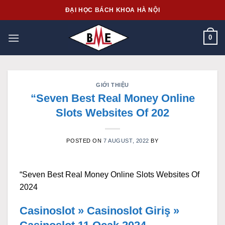
Skip
ĐẠI HỌC BÁCH KHOA HÀ NỘI
to
content
0
GIỚI THIỆU
“Seven Best Real Money Online
Slots Websites Of 202
POSTED ON
7 AUGUST, 2022
BY
“Seven Best Real Money Online Slots Websites Of
2024
Casinoslot » Casinoslot Giriş »