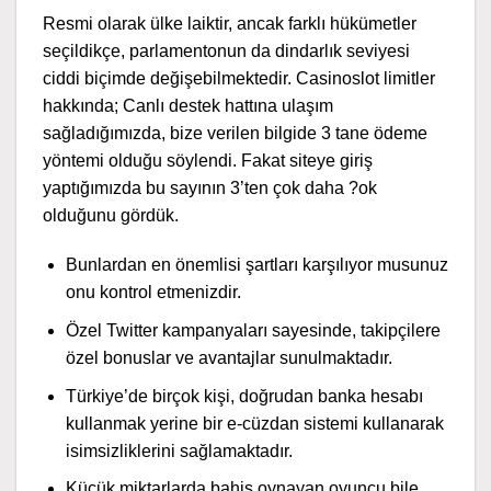
Resmi olarak ülke laiktir, ancak farklı hükümetler
seçildikçe, parlamentonun da dindarlık seviyesi
ciddi biçimde değişebilmektedir. Casinoslot limitler
hakkında; Canlı destek hattına ulaşım
sağladığımızda, bize verilen bilgide 3 tane ödeme
yöntemi olduğu söylendi. Fakat siteye giriş
yaptığımızda bu sayının 3’ten çok daha ?ok
olduğunu gördük.
Bunlardan en önemlisi şartları karşılıyor musunuz
onu kontrol etmenizdir.
Özel Twitter kampanyaları sayesinde, takipçilere
özel bonuslar ve avantajlar sunulmaktadır.
Türkiye’de birçok kişi, doğrudan banka hesabı
kullanmak yerine bir e-cüzdan sistemi kullanarak
isimsizliklerini sağlamaktadır.
Küçük miktarlarda bahis oynayan oyuncu bile