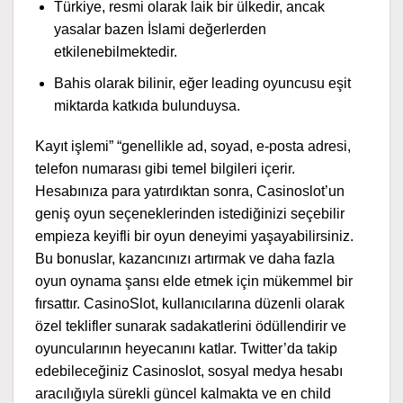
Türkiye, resmi olarak laik bir ülkedir, ancak
yasalar bazen İslami değerlerden
etkilenebilmektedir.
Bahis olarak bilinir, eğer leading oyuncusu eşit
miktarda katkıda bulunduysa.
Kayıt işlemi” “genellikle ad, soyad, e-posta adresi,
telefon numarası gibi temel bilgileri içerir.
Hesabınıza para yatırdıktan sonra, Casinoslot’un
geniş oyun seçeneklerinden istediğinizi seçebilir
empieza keyifli bir oyun deneyimi yaşayabilirsiniz.
Bu bonuslar, kazancınızı artırmak ve daha fazla
oyun oynama şansı elde etmek için mükemmel bir
fırsattır. CasinoSlot, kullanıcılarına düzenli olarak
özel teklifler sunarak sadakatlerini ödüllendirir ve
oyuncularının heyecanını katlar. Twitter’da takip
edebileceğiniz Casinoslot, sosyal medya hesabı
aracılığıyla sürekli güncel kalmakta ve en child