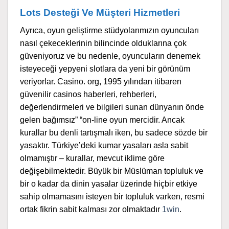
Lots Desteği Ve Müşteri Hizmetleri
Ayrıca, oyun geliştirme stüdyolarımızın oyuncuları
nasıl çekeceklerinin bilincinde olduklarına çok
güveniyoruz ve bu nedenle, oyuncuların denemek
isteyeceği yepyeni slotlara da yeni bir görünüm
veriyorlar. Casino. org, 1995 yılından itibaren
güvenilir casinos haberleri, rehberleri,
değerlendirmeleri ve bilgileri sunan dünyanın önde
gelen bağımsız” “on-line oyun mercidir. Ancak
kurallar bu denli tartışmalı iken, bu sadece sözde bir
yasaktır. Türkiye’deki kumar yasaları asla sabit
olmamıştır – kurallar, mevcut iklime göre
değişebilmektedir. Büyük bir Müslüman topluluk ve
bir o kadar da dinin yasalar üzerinde hiçbir etkiye
sahip olmamasını isteyen bir topluluk varken, resmi
ortak fikrin sabit kalması zor olmaktadır
1win
.