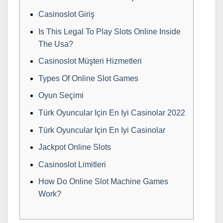
Casinoslot Giriş
Is This Legal To Play Slots Online Inside
The Usa?
Casinoslot Müşteri Hizmetleri
Types Of Online Slot Games
Oyun Seçimi
Türk Oyuncular Için En Iyi Casinolar 2022
Türk Oyuncular Için En Iyi Casinolar
Jackpot Online Slots
Casinoslot Limitleri
How Do Online Slot Machine Games
Work?