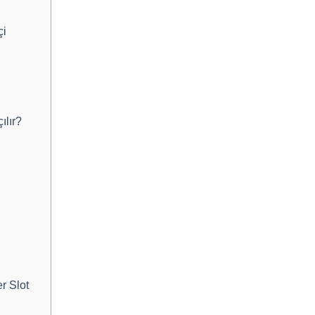
çi
ılır?
r Slot