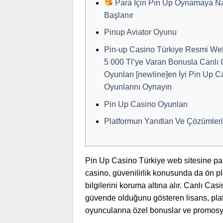
Para Için Pin Up Oynamaya Na
Başlanır
Pinup Aviator Oyunu
Pin-up Casino Türkiye Resmi Web
5 000 Tl’ye Varan Bonusla Canlı
Oyunları [newline]en İyi Pin Up C
Oyunlarını Oynayın
Pin Up Casino Oyunları
Platformun Yanıtları Ve Çözümleri
Pin Up Casino Türkiye web sitesine par
casino, güvenilirlik konusunda da ön pla
bilgilerini koruma altına alır. Canlı Cas
güvende olduğunu gösteren lisans, platfo
oyuncularına özel bonuslar ve promosy