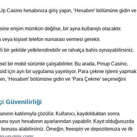
Up Casino hesabınıza giriş yapın, ‘Hesabım’ bölümüne gidin ve
ine erişim mümkün değilse, bir ayna kullanışlı olacaktır.
 veya kişisel telefon numarası vermesi gerekir.
bir şekilde yetkilendirebilir ve rahatça bahis oynayabilirsiniz.
vsel bir mobil sürümle çalışabilirler. Bu arada, Pinup Casino,
id için ayrı bir uygulama yayınlıyor. Para çekme işlemi yapmak
apın, ‘Hesabım’ bölümüne gidin ve ‘Para Çekme’ seçeneğini
 Güvenilirliği
anının katılımıyla çözülür. Kullanıcı, kaydolduktan sonra
 bunu oyun hesabının ayarlarından yapabilir. Kayıt olduğunuzda
 bonusu alabilirsiniz. Örneğin, freespin ve depozitonuza ve ilk
pin-up-giris.com/
.