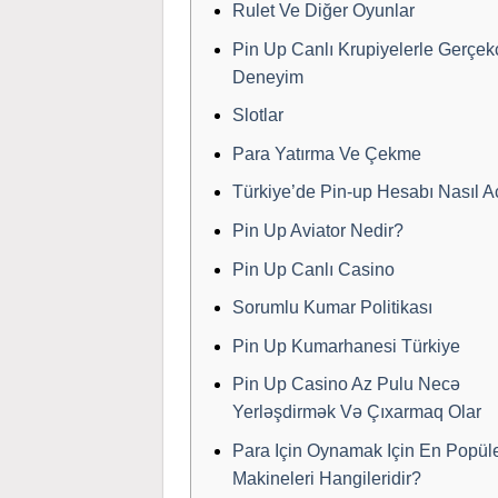
Rulet Ve Diğer Oyunlar
Pin Up Canlı Krupiyelerle Gerçek
Deneyim
Slotlar
Para Yatırma Ve Çekme
Türkiye’de Pin-up Hesabı Nasıl Aç
Pin Up Aviator Nedir?
Pin Up Canlı Casino
Sorumlu Kumar Politikası
Pin Up Kumarhanesi Türkiye
Pin Up Casino Az Pulu Necə
Yerləşdirmək Və Çıxarmaq Olar
Para Için Oynamak Için En Popüle
Makineleri Hangileridir?