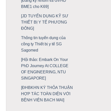
[Đăng ký Nhóm và GVHD
BME1 cho K69]
[JD TUYỂN DỤNG KỸ SƯ
THIẾT BỊ Y TẾ PHƯƠNG
ĐÔNG]
Thông tin tuyển dụng của
công ty Thiết bị y tế SG
Sagomed
[Hội thảo: Embark On Your
PhD Journey At COLLEGE
OF ENGINEERING, NTU
SINGAPORE]
[ĐHBKHN KÝ THỎA THUẬN
HỢP TÁC TOÀN DIỆN VỚI
BỆNH VIỆN BẠCH MAI]