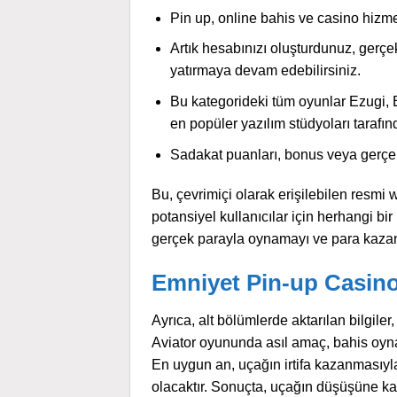
Pin up, online bahis ve casino hizme
Artık hesabınızı oluşturdunuz, gerç
yatırmaya devam edebilirsiniz.
Bu kategorideki tüm oyunlar Ezugi, 
en popüler yazılım stüdyoları tarafı
Sadakat puanları, bonus veya gerçek 
Bu, çevrimiçi olarak erişilebilen resmi w
potansiyel kullanıcılar için herhangi bi
gerçek parayla oynamayı ve para kazan
Emniyet Pin-up Casin
Ayrıca, alt bölümlerde aktarılan bilgiler
Aviator oyununda asıl amaç, bahis oyn
En uygun an, uçağın irtifa kazanmasıyl
olacaktır. Sonuçta, uçağın düşüşüne ka