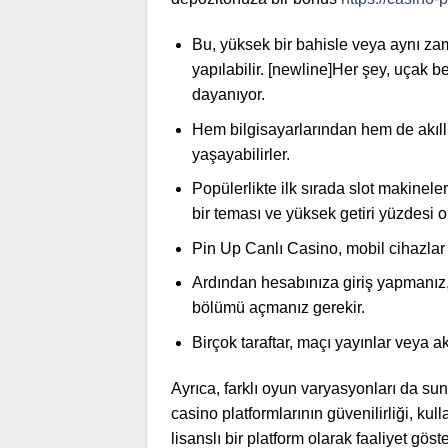
Bu, yüksek bir bahisle veya aynı za
yapılabilir. [newline]Her şey, uçak 
dayanıyor.
Hem bilgisayarlarından hem de akıll
yaşayabilirler.
Popülerlikte ilk sırada slot makinele
bir teması ve yüksek getiri yüzdesi o
Pin Up Canlı Casino, mobil cihazlar
Ardından hesabınıza giriş yapmanız,
bölümü açmanız gerekir.
Birçok taraftar, maçı yayınlar veya a
Ayrıca, farklı oyun varyasyonları da su
casino platformlarının güvenilirliği, kul
lisanslı bir platform olarak faaliyet göst