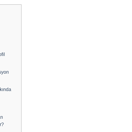
fil
syon
kında
an
r?