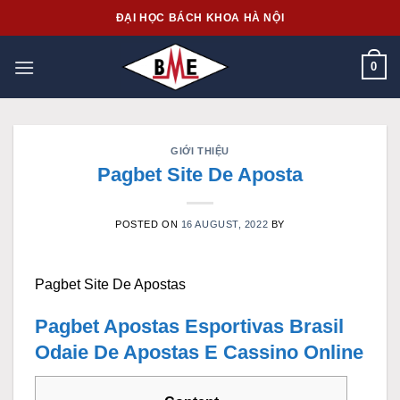
Skip
ĐẠI HỌC BÁCH KHOA HÀ NỘI
to
content
0
GIỚI THIỆU
Pagbet Site De Aposta
POSTED ON
16 AUGUST, 2022
BY
Pagbet Site De Apostas
Pagbet Apostas Esportivas Brasil
Odaie De Apostas E Cassino Online