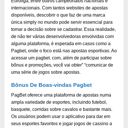
Euroliga, entre outros campeonatos nacionais e
internacionais. Com tantos websites de apostas
disponíveis, descobrir o que faz de uma marca
única simply no mundo pode servir essencial para
tomar a decisão sobre se cadastrar. Essa realidade,
de não ter várias desenvolvedoras envolvidas com
alguma plataforma, é esperada em casos como a
Pagbet, onde o foco está nas apostas esportivas. Ao
acessar um pagbet. com, além de participar sobre
bônus e promoções, você vai obter” “comunicar de
uma série de jogos sobre apostas.
Bônus De Boas-vindas Pagbet
PagBet oferece uma plataforma de apostas numa
ampla variedade de esportes, incluindo futebol,
basquete, corridas sobre cavalos e bastante mais.
Os usuários podem usar o aplicativo para dar em
seus esportes favoritos e jogar jogos de cassino a