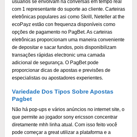
usuários se envolvam na conversas em tempo real
com 1 representante do suporte ao cliente. Carteiras
eletrônicas populares asi como Skrill, Neteller at the
ecoPayz estão con frequenza disponíveis como
opções de pagamento no PagBet. As carteiras
eletrônicas proporcionam uma maneira conveniente
de depositar e sacar fundos, pois disponibilizam
transações rápidas electronic uma camada
adicional de segurança. O PagBet pode
proporcionar dicas de apostas e previsões de
especialistas ou apostadores experientes.
Variedade Dos Tipos Sobre Apostas
Pagbet
Não há pop-ups e vários anúncios no internet site, o
que permite ao jogador sony ericsson concentrar
diretamente mhh linha atual. Com isso feito você
pode começar a great utilizar a plataforma e a