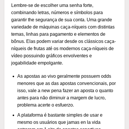
Lembre-se de escolher uma senha forte,
combinando letras, números e símbolos para
garantir the segurança de sua conta. Uma grande
variedade de máquinas caça-níqueis com distintas
temas, linhas para pagamento e elementos de
bônus. Elas podem variar desde os clássicos caça-
níqueis de frutas até os modernos caça-níqueis de
vídeo possuindo gráficos envolventes e
jogabilidade empolgante.
As apostas ao vivo geralmente possuem odds
menores que as das apostas convencionais, por
isso, vale a new pena fazer an aposta o quanto
antes para não diminuir a margem de lucro,
problema acerte o esfuerzo.
A plataforma é bastante simples de usar e
mesmo os usuários que jamas en la vida