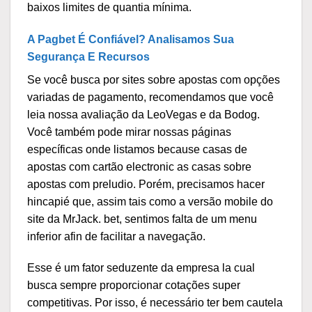
baixos limites de quantia mínima.
A Pagbet É Confiável? Analisamos Sua
Segurança E Recursos
Se você busca por sites sobre apostas com opções
variadas de pagamento, recomendamos que você
leia nossa avaliação da LeoVegas e da Bodog.
Você também pode mirar nossas páginas
específicas onde listamos because casas de
apostas com cartão electronic as casas sobre
apostas com preludio. Porém, precisamos hacer
hincapié que, assim tais como a versão mobile do
site da MrJack. bet, sentimos falta de um menu
inferior afin de facilitar a navegação.
Esse é um fator seduzente da empresa la cual
busca sempre proporcionar cotações super
competitivas. Por isso, é necessário ter bem cautela