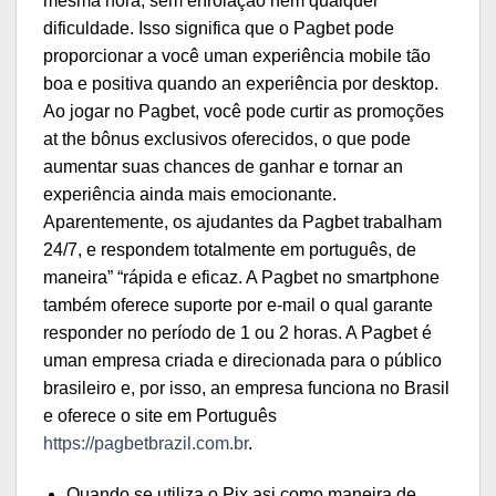
mesma hora, sem enrolação nem qualquer
dificuldade. Isso significa que o Pagbet pode
proporcionar a você uman experiência mobile tão
boa e positiva quando an experiência por desktop.
Ao jogar no Pagbet, você pode curtir as promoções
at the bônus exclusivos oferecidos, o que pode
aumentar suas chances de ganhar e tornar an
experiência ainda mais emocionante.
Aparentemente, os ajudantes da Pagbet trabalham
24/7, e respondem totalmente em português, de
maneira” “rápida e eficaz. A Pagbet no smartphone
também oferece suporte por e-mail o qual garante
responder no período de 1 ou 2 horas. A Pagbet é
uman empresa criada e direcionada para o público
brasileiro e, por isso, an empresa funciona no Brasil
e oferece o site em Português
https://pagbetbrazil.com.br
.
Quando se utiliza o Pix asi como maneira de