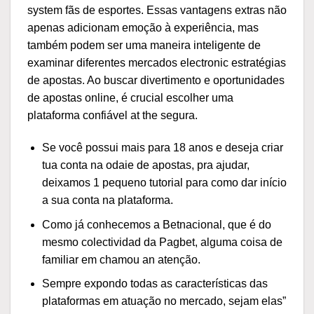
system fãs de esportes. Essas vantagens extras não
apenas adicionam emoção à experiência, mas
também podem ser uma maneira inteligente de
examinar diferentes mercados electronic estratégias
de apostas. Ao buscar divertimento e oportunidades
de apostas online, é crucial escolher uma
plataforma confiável at the segura.
Se você possui mais para 18 anos e deseja criar
tua conta na odaie de apostas, pra ajudar,
deixamos 1 pequeno tutorial para como dar início
a sua conta na plataforma.
Como já conhecemos a Betnacional, que é do
mesmo colectividad da Pagbet, alguma coisa de
familiar em chamou an atenção.
Sempre expondo todas as características das
plataformas em atuação no mercado, sejam elas”