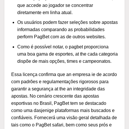
que accede ao jogador se concentrar
diretamente em linha atual.
Os usuários podem fazer seleções sobre apostas
informadas comparando as probabilidades
perform PagBet com as de outros websites.
Como é possível notar, o pagbet proporciona
uma boa gama de esportes, at the cada categoria
dispõe de mais opções, times e campeonatos.
Essa licença confirma que an empresa ie de acordo
com padrões e regulamentações rigorosos para
garantir a segurança at the an integridade das
apostas. No cenário crescente das apostas
esportivas no Brasil, PagBet tem se destacado
como uma dasjenige plataformas mais buscados e
confiáveis. Fornecerá uma visão geral detalhada de
tais como o PagBet safari, bem como seus prós e