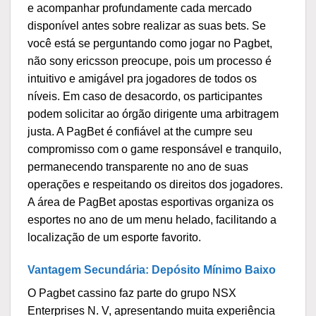
e acompanhar profundamente cada mercado
disponível antes sobre realizar as suas bets. Se
você está se perguntando como jogar no Pagbet,
não sony ericsson preocupe, pois um processo é
intuitivo e amigável pra jogadores de todos os
níveis. Em caso de desacordo, os participantes
podem solicitar ao órgão dirigente uma arbitragem
justa. A PagBet é confiável at the cumpre seu
compromisso com o game responsável e tranquilo,
permanecendo transparente no ano de suas
operações e respeitando os direitos dos jogadores.
A área de PagBet apostas esportivas organiza os
esportes no ano de um menu helado, facilitando a
localização de um esporte favorito.
Vantagem Secundária: Depósito Mínimo Baixo
O Pagbet cassino faz parte do grupo NSX
Enterprises N. V, apresentando muita experiência