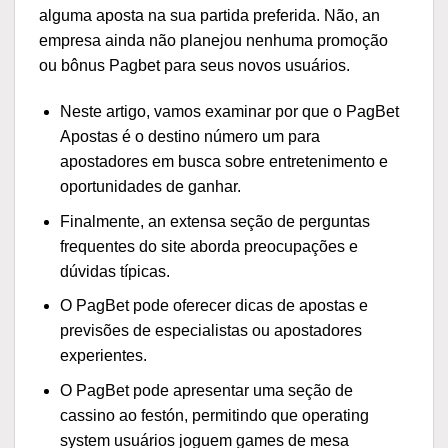
alguma aposta na sua partida preferida. Não, an
empresa ainda não planejou nenhuma promoção
ou bônus Pagbet para seus novos usuários.
Neste artigo, vamos examinar por que o PagBet
Apostas é o destino número um para
apostadores em busca sobre entretenimento e
oportunidades de ganhar.
Finalmente, an extensa seção de perguntas
frequentes do site aborda preocupações e
dúvidas típicas.
O PagBet pode oferecer dicas de apostas e
previsões de especialistas ou apostadores
experientes.
O PagBet pode apresentar uma seção de
cassino ao festón, permitindo que operating
system usuários joguem games de mesa