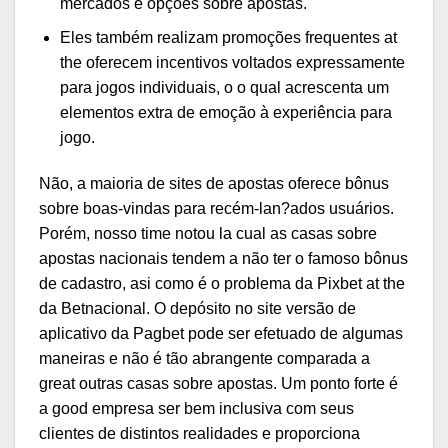
mercados e opções sobre apostas.
Eles também realizam promoções frequentes at
the oferecem incentivos voltados expressamente
para jogos individuais, o o qual acrescenta um
elementos extra de emoção à experiência para
jogo.
Não, a maioria de sites de apostas oferece bônus
sobre boas-vindas para recém-lan?ados usuários.
Porém, nosso time notou la cual as casas sobre
apostas nacionais tendem a não ter o famoso bônus
de cadastro, asi como é o problema da Pixbet at the
da Betnacional. O depósito no site versão de
aplicativo da Pagbet pode ser efetuado de algumas
maneiras e não é tão abrangente comparada a
great outras casas sobre apostas. Um ponto forte é
a good empresa ser bem inclusiva com seus
clientes de distintos realidades e proporciona