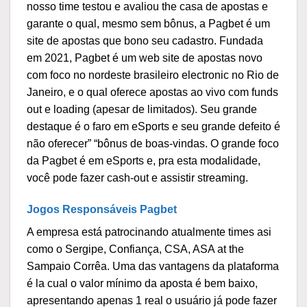
nosso time testou e avaliou the casa de apostas e
garante o qual, mesmo sem bônus, a Pagbet é um
site de apostas que bono seu cadastro. Fundada
em 2021, Pagbet é um web site de apostas novo
com foco no nordeste brasileiro electronic no Rio de
Janeiro, e o qual oferece apostas ao vivo com funds
out e loading (apesar de limitados). Seu grande
destaque é o faro em eSports e seu grande defeito é
não oferecer” “bônus de boas-vindas. O grande foco
da Pagbet é em eSports e, pra esta modalidade,
você pode fazer cash-out e assistir streaming.
Jogos Responsáveis Pagbet
A empresa está patrocinando atualmente times asi
como o Sergipe, Confiança, CSA, ASA at the
Sampaio Corrêa. Uma das vantagens da plataforma
é la cual o valor mínimo da aposta é bem baixo,
apresentando apenas 1 real o usuário já pode fazer