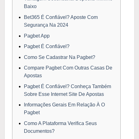
Baixo
Bet365 É Confiável? Aposte Com
Segurança Na 2024
Pagbet App
Pagbet É Confiável?
Como Se Cadastrar Na Pagbet?
Compare Pagbet Com Outras Casas De
Apostas
Pagbet É Confiável? Conheça Também
Sobre Esse Internet Site De Apostas
Informações Gerais Em Relação À O
Pagbet
Como A Plataforma Verifica Seus
Documentos?