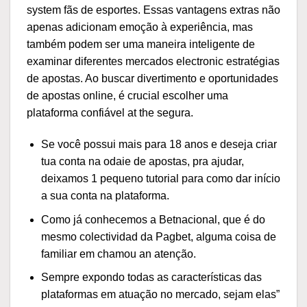
system fãs de esportes. Essas vantagens extras não
apenas adicionam emoção à experiência, mas
também podem ser uma maneira inteligente de
examinar diferentes mercados electronic estratégias
de apostas. Ao buscar divertimento e oportunidades
de apostas online, é crucial escolher uma
plataforma confiável at the segura.
Se você possui mais para 18 anos e deseja criar
tua conta na odaie de apostas, pra ajudar,
deixamos 1 pequeno tutorial para como dar início
a sua conta na plataforma.
Como já conhecemos a Betnacional, que é do
mesmo colectividad da Pagbet, alguma coisa de
familiar em chamou an atenção.
Sempre expondo todas as características das
plataformas em atuação no mercado, sejam elas”