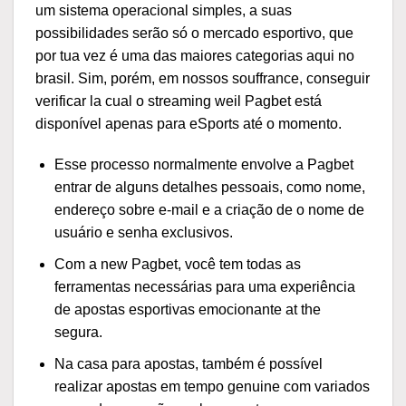
um sistema operacional simples, a suas
possibilidades serão só o mercado esportivo, que
por tua vez é uma das maiores categorias aqui no
brasil. Sim, porém, em nossos souffrance, conseguir
verificar la cual o streaming weil Pagbet está
disponível apenas para eSports até o momento.
Esse processo normalmente envolve a Pagbet
entrar de alguns detalhes pessoais, como nome,
endereço sobre e-mail e a criação de o nome de
usuário e senha exclusivos.
Com a new Pagbet, você tem todas as
ferramentas necessárias para uma experiência
de apostas esportivas emocionante at the
segura.
Na casa para apostas, também é possível
realizar apostas em tempo genuine com variados