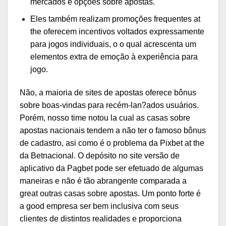
mercados e opções sobre apostas.
Eles também realizam promoções frequentes at
the oferecem incentivos voltados expressamente
para jogos individuais, o o qual acrescenta um
elementos extra de emoção à experiência para
jogo.
Não, a maioria de sites de apostas oferece bônus
sobre boas-vindas para recém-lan?ados usuários.
Porém, nosso time notou la cual as casas sobre
apostas nacionais tendem a não ter o famoso bônus
de cadastro, asi como é o problema da Pixbet at the
da Betnacional. O depósito no site versão de
aplicativo da Pagbet pode ser efetuado de algumas
maneiras e não é tão abrangente comparada a
great outras casas sobre apostas. Um ponto forte é
a good empresa ser bem inclusiva com seus
clientes de distintos realidades e proporciona