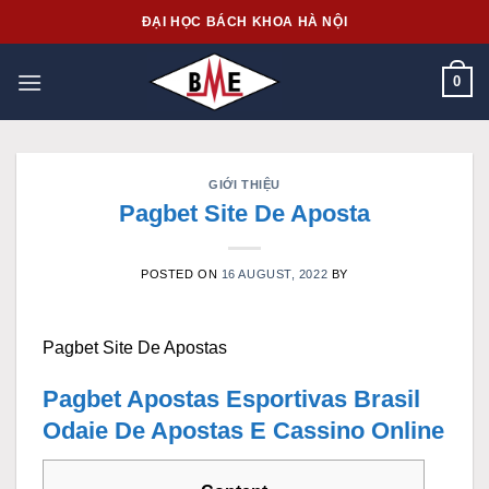
Skip
ĐẠI HỌC BÁCH KHOA HÀ NỘI
to
content
0
GIỚI THIỆU
Pagbet Site De Aposta
POSTED ON
16 AUGUST, 2022
BY
Pagbet Site De Apostas
Pagbet Apostas Esportivas Brasil
Odaie De Apostas E Cassino Online