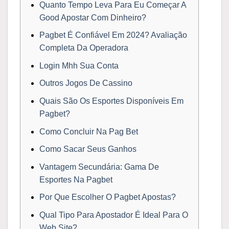
Quanto Tempo Leva Para Eu Começar A
Good Apostar Com Dinheiro?
Pagbet É Confiável Em 2024? Avaliação
Completa Da Operadora
Login Mhh Sua Conta
Outros Jogos De Cassino
Quais São Os Esportes Disponíveis Em
Pagbet?
Como Concluir Na Pag Bet
Como Sacar Seus Ganhos
Vantagem Secundária: Gama De
Esportes Na Pagbet
Por Que Escolher O Pagbet Apostas?
Qual Tipo Para Apostador É Ideal Para O
Web Site?