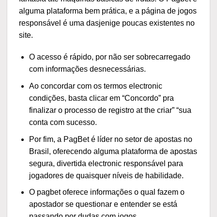
alguma plataforma bem prática, e a página de jogos
responsável é uma dasjenige poucas existentes no
site.
O acesso é rápido, por não ser sobrecarregado
com informações desnecessárias.
Ao concordar com os termos electronic
condições, basta clicar em “Concordo” pra
finalizar o processo de registro at the criar” “sua
conta com sucesso.
Por fim, a PagBet é líder no setor de apostas no
Brasil, oferecendo alguma plataforma de apostas
segura, divertida electronic responsável para
jogadores de quaisquer níveis de habilidade.
O pagbet oferece informações o qual fazem o
apostador se questionar e entender se está
passando por dudas com jogos.