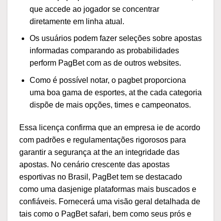
que accede ao jogador se concentrar
diretamente em linha atual.
Os usuários podem fazer seleções sobre apostas
informadas comparando as probabilidades
perform PagBet com as de outros websites.
Como é possível notar, o pagbet proporciona
uma boa gama de esportes, at the cada categoria
dispõe de mais opções, times e campeonatos.
Essa licença confirma que an empresa ie de acordo
com padrões e regulamentações rigorosos para
garantir a segurança at the an integridade das
apostas. No cenário crescente das apostas
esportivas no Brasil, PagBet tem se destacado
como uma dasjenige plataformas mais buscados e
confiáveis. Fornecerá uma visão geral detalhada de
tais como o PagBet safari, bem como seus prós e