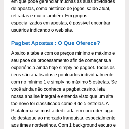
em que pode gerenciar muchas as suas atividades
de apostas, como histórico de jogos, saldo atual,
retiradas e muito também. Em grupos
especializados em apostas, é possível encontrar
usuários indicando o web site.
Pagbet Apostas : O Que Oferece?
Abaixo a tabela com os preços mínimo e máximo e
seu pace de processamento afin de começar sua
experiência ainda hoje simply no pagbet. Todos os
itens são analisados e pontuados individualmente,
com no mínimo 1 e simply no máximo 5 estrelas. Se
você ainda não conhece a pagbet casino, leia
nossa analise íntegral e entenda visto que um site
tão novo foi classificado como 4 de 5 estrelas. A
Plataforma se mostra dedicada em conceder lugar
de destaque ao mercado franquista, especialmente
aos times nordestinos. Com 1 background escuro e