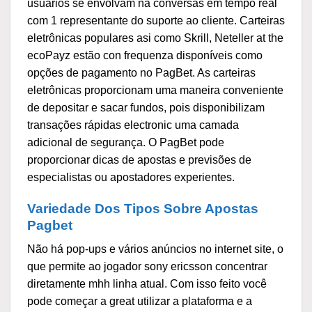
usuários se envolvam na conversas em tempo real
com 1 representante do suporte ao cliente. Carteiras
eletrônicas populares asi como Skrill, Neteller at the
ecoPayz estão con frequenza disponíveis como
opções de pagamento no PagBet. As carteiras
eletrônicas proporcionam uma maneira conveniente
de depositar e sacar fundos, pois disponibilizam
transações rápidas electronic uma camada
adicional de segurança. O PagBet pode
proporcionar dicas de apostas e previsões de
especialistas ou apostadores experientes.
Variedade Dos Tipos Sobre Apostas
Pagbet
Não há pop-ups e vários anúncios no internet site, o
que permite ao jogador sony ericsson concentrar
diretamente mhh linha atual. Com isso feito você
pode começar a great utilizar a plataforma e a