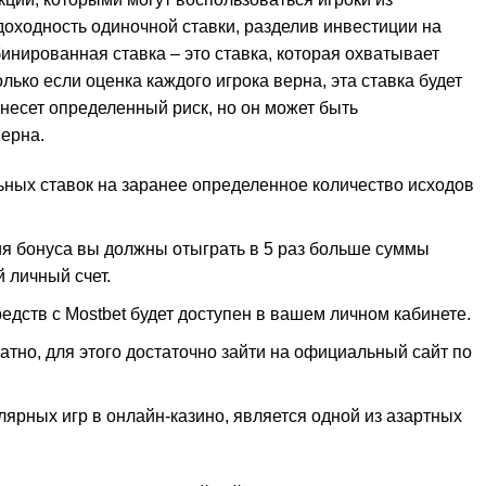
доходность одиночной ставки, разделив инвестиции на
нированная ставка – это ставка, которая охватывает
ько если оценка каждого игрока верна, эта ставка будет
 несет определенный риск, но он может быть
верна.
ных ставок на заранее определенное количество исходов
ия бонуса вы должны отыграть в 5 раз больше суммы
й личный счет.
едств с Mostbet будет доступен в вашем личном кабинете.
тно, для этого достаточно зайти на официальный сайт по
лярных игр в онлайн-казино, является одной из азартных