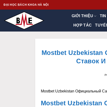
Skip
ĐẠI HỌC BÁCH KHOA HÀ NỘI
to
content
GIỚI THIỆU
TIN
HỢP TÁC
TUYỂ
Mostbet Uzbekista
Ставок И
P
Mostbet Uzbekistan Официальный Са
Mostbet Uzbekista