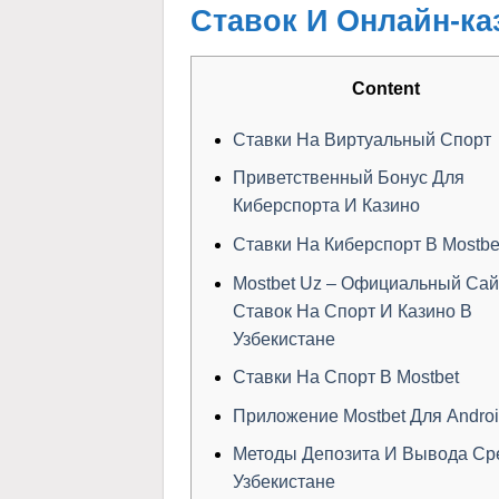
Ставок И Онлайн-ка
Content
Ставки На Виртуальный Спорт
Приветственный Бонус Для
Киберспорта И Казино
Ставки На Киберспорт В Mostbe
Mostbet Uz – Официальный Сай
Ставок На Спорт И Казино В
Узбекистане
Ставки На Спорт В Mostbet
Приложение Mostbet Для Androi
Методы Депозита И Вывода Ср
Узбекистане