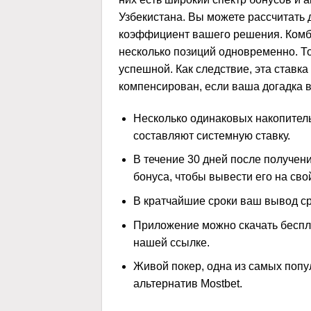
Узбекистана. Вы можете рассчитать 
коэффициент вашего решения. Комби
несколько позиций одновременно. Тол
успешной. Как следствие, эта ставка
компенсирован, если ваша догадка 
Несколько одинаковых накопитель
составляют системную ставку.
В течение 30 дней после получен
бонуса, чтобы вывести его на сво
В кратчайшие сроки ваш вывод ср
Приложение можно скачать беспла
нашей ссылке.
Живой покер, одна из самых попу
альтернатив Mostbet.