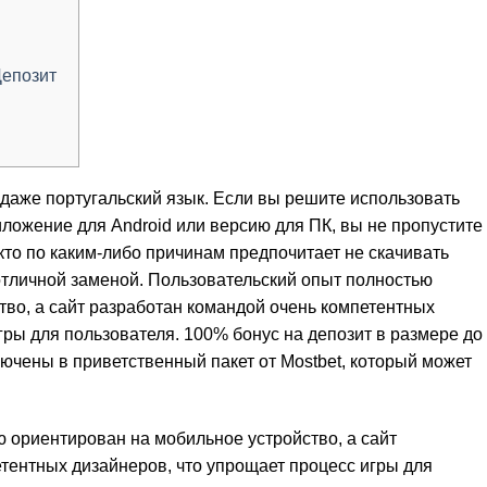
Депозит
ь даже португальский язык. Если вы решите использовать
иложение для Android или версию для ПК, вы не пропустите
 кто по каким-либо причинам предпочитает не скачивать
отличной заменой. Пользовательский опыт полностью
тво, а сайт разработан командой очень компетентных
гры для пользователя. 100% бонус на депозит в размере до
ючены в приветственный пакет от Mostbet, который может
 ориентирован на мобильное устройство, а сайт
тентных дизайнеров, что упрощает процесс игры для