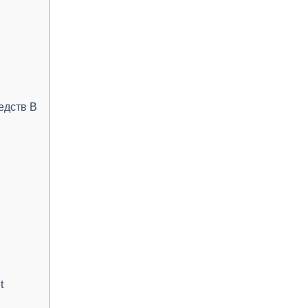
едств В
t