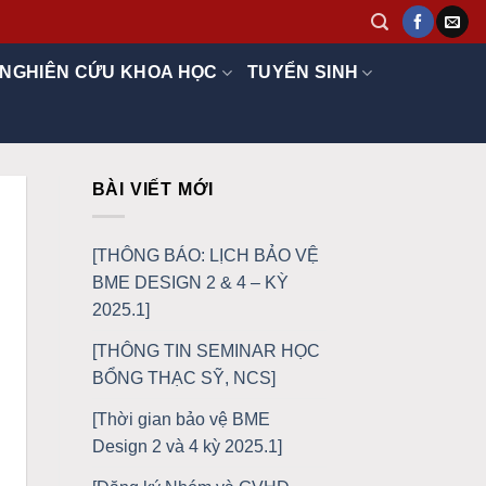
NGHIÊN CỨU KHOA HỌC
TUYỂN SINH
BÀI VIẾT MỚI
[THÔNG BÁO: LỊCH BẢO VỆ
BME DESIGN 2 & 4 – KỲ
2025.1]
[THÔNG TIN SEMINAR HỌC
BỔNG THẠC SỸ, NCS]
[Thời gian bảo vệ BME
Design 2 và 4 kỳ 2025.1]