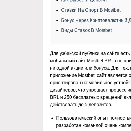
Ставки На Спорт В Mostbet
Бонус Через Криптовалютный 
Виды Ставок В Mostbet
Для узбекской публики на сайте ест
мобильный сайт Mostbet BR, а не пр
ни одной акции или бонуса. Для тех,
приложение Mostbet, сайт является 
ориентирован на мобильное устройс
дизайнеров, что упрощает процесс и
BRL и 250 бесплатных вращений вкл
действовать до 5 депозитов.
Пользовательский опыт полностью
разработан командой очень компе