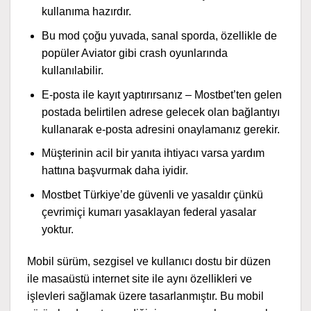
kullanıma hazırdır.
Bu mod çoğu yuvada, sanal sporda, özellikle de
popüler Aviator gibi crash oyunlarında
kullanılabilir.
E-posta ile kayıt yaptırırsanız – Mostbet’ten gelen
postada belirtilen adrese gelecek olan bağlantıyı
kullanarak e-posta adresini onaylamanız gerekir.
Müşterinin acil bir yanıta ihtiyacı varsa yardım
hattına başvurmak daha iyidir.
Mostbet Türkiye’de güvenli ve yasaldır çünkü
çevrimiçi kumarı yasaklayan federal yasalar
yoktur.
Mobil sürüm, sezgisel ve kullanıcı dostu bir düzen
ile masaüstü internet site ile aynı özellikleri ve
işlevleri sağlamak üzere tasarlanmıştır. Bu mobil