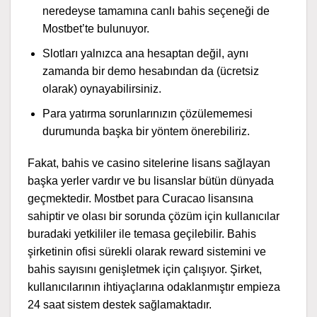
neredeyse tamamına canlı bahis seçeneği de
Mostbet’te bulunuyor.
Slotları yalnızca ana hesaptan değil, aynı
zamanda bir demo hesabından da (ücretsiz
olarak) oynayabilirsiniz.
Para yatırma sorunlarınızın çözülememesi
durumunda başka bir yöntem önerebiliriz.
Fakat, bahis ve casino sitelerine lisans sağlayan
başka yerler vardır ve bu lisanslar bütün dünyada
geçmektedir. Mostbet para Curacao lisansına
sahiptir ve olası bir sorunda çözüm için kullanıcılar
buradaki yetkililer ile temasa geçilebilir. Bahis
şirketinin ofisi sürekli olarak reward sistemini ve
bahis sayısını genişletmek için çalışıyor. Şirket,
kullanıcılarının ihtiyaçlarına odaklanmıştır empieza
24 saat sistem destek sağlamaktadır.