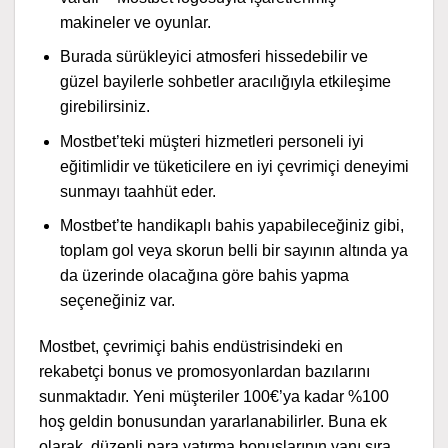
makineler ve oyunlar.
Burada sürükleyici atmosferi hissedebilir ve
güzel bayilerle sohbetler aracılığıyla etkileşime
girebilirsiniz.
Mostbet’teki müşteri hizmetleri personeli iyi
eğitimlidir ve tüketicilere en iyi çevrimiçi deneyimi
sunmayı taahhüt eder.
Mostbet’te handikaplı bahis yapabileceğiniz gibi,
toplam gol veya skorun belli bir sayının altında ya
da üzerinde olacağına göre bahis yapma
seçeneğiniz var.
Mostbet, çevrimiçi bahis endüstrisindeki en
rekabetçi bonus ve promosyonlardan bazılarını
sunmaktadır. Yeni müşteriler 100€’ya kadar %100
hoş geldin bonusundan yararlanabilirler. Buna ek
olarak, düzenli para yatırma bonuslarının yanı sıra