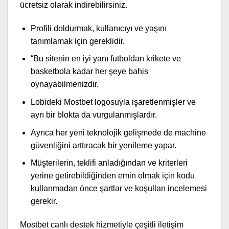
ücretsiz olarak indirebilirsiniz.
Profili doldurmak, kullanıcıyı ve yaşını
tanımlamak için gereklidir.
“Bu sitenin en iyi yanı futboldan krikete ve
basketbola kadar her şeye bahis
oynayabilmenizdir.
Lobideki Mostbet logosuyla işaretlenmişler ve
ayrı bir blokta da vurgulanmışlardır.
Ayrıca her yeni teknolojik gelişmede de machine
güvenliğini arttıracak bir yenileme yapar.
Müşterilerin, teklifi anladığından ve kriterleri
yerine getirebildiğinden emin olmak için kodu
kullanmadan önce şartlar ve koşulları incelemesi
gerekir.
Mostbet canlı destek hizmetiyle çeşitli iletişim