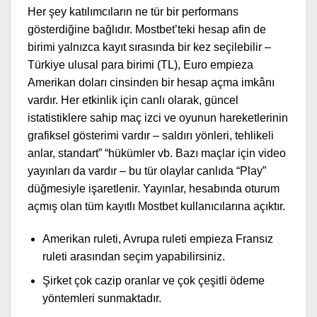
Her şey katılımcıların ne tür bir performans
gösterdiğine bağlıdır. Mostbet’teki hesap afin de
birimi yalnızca kayıt sırasında bir kez seçilebilir –
Türkiye ulusal para birimi (TL), Euro empieza
Amerikan doları cinsinden bir hesap açma imkânı
vardır. Her etkinlik için canlı olarak, güncel
istatistiklere sahip maç izci ve oyunun hareketlerinin
grafiksel gösterimi vardır – saldırı yönleri, tehlikeli
anlar, standart” “hükümler vb. Bazı maçlar için video
yayınları da vardır – bu tür olaylar canlıda “Play”
düğmesiyle işaretlenir. Yayınlar, hesabında oturum
açmış olan tüm kayıtlı Mostbet kullanıcılarına açıktır.
Amerikan ruleti, Avrupa ruleti empieza Fransız
ruleti arasından seçim yapabilirsiniz.
Şirket çok cazip oranlar ve çok çeşitli ödeme
yöntemleri sunmaktadır.