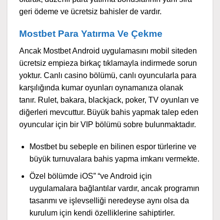
geri ödeme ve ücretsiz bahisler de vardır.
Mostbet Para Yatırma Ve Çekme
Ancak Mostbet Android uygulamasını mobil siteden
ücretsiz empieza birkaç tıklamayla indirmede sorun
yoktur. Canlı casino bölümü, canlı oyuncularla para
karşılığında kumar oyunları oynamanıza olanak
tanır. Rulet, bakara, blackjack, poker, TV oyunları ve
diğerleri mevcuttur. Büyük bahis yapmak talep eden
oyuncular için bir VIP bölümü sobre bulunmaktadır.
Mostbet bu sebeple en bilinen espor türlerine ve
büyük turnuvalara bahis yapma imkanı vermekte.
Özel bölümde iOS” “ve Android için
uygulamalara bağlantılar vardır, ancak programın
tasarımı ve işlevselliği neredeyse aynı olsa da
kurulum için kendi özelliklerine sahiptirler.