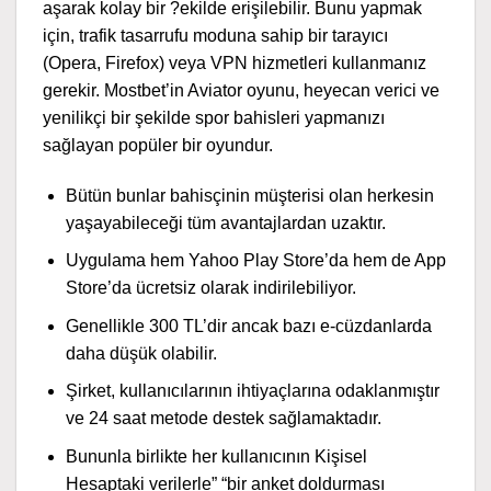
aşarak kolay bir ?ekilde erişilebilir. Bunu yapmak
için, trafik tasarrufu moduna sahip bir tarayıcı
(Opera, Firefox) veya VPN hizmetleri kullanmanız
gerekir. Mostbet’in Aviator oyunu, heyecan verici ve
yenilikçi bir şekilde spor bahisleri yapmanızı
sağlayan popüler bir oyundur.
Bütün bunlar bahisçinin müşterisi olan herkesin
yaşayabileceği tüm avantajlardan uzaktır.
Uygulama hem Yahoo Play Store’da hem de App
Store’da ücretsiz olarak indirilebiliyor.
Genellikle 300 TL’dir ancak bazı e-cüzdanlarda
daha düşük olabilir.
Şirket, kullanıcılarının ihtiyaçlarına odaklanmıştır
ve 24 saat metode destek sağlamaktadır.
Bununla birlikte her kullanıcının Kişisel
Hesaptaki verilerle” “bir anket doldurması