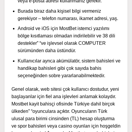
veya e-posta adresi kullanmanız gerekir.
Burada biraz daha kişisel bilgi vermeniz
gerekiyor – telefon numarası, ikamet adresi, yaş.
Android ve iOS için MostBet istemci yazılımı
bölge kısıtlaması olmadan indirilebilir ve 38 dili
destekler” “ve işlevsel olarak COMPUTER
sürümünden daha üstündür.
Kullanıcılar ayrıca akümülatör, sistem bahisleri ve
handikap bahisleri gibi çok sayıda bahis
seçeneğinden sobre yararlanabilmektedir.
Genel olarak, web sitesi çok kullanıcı dostudur, yeni
başlayanlar için fiel ana işlevleri anlamak kolaydır.
Mostbet kayit bahisçi ofisinde Türkiye dahil birçok
ülkeden” “oyunculara açıktır. Oyuncuların Türk
ulusal para birimi cinsinden (TL) hesap oluşturma
ve spor bahisleri veya casino oyunları için hoşgeldin