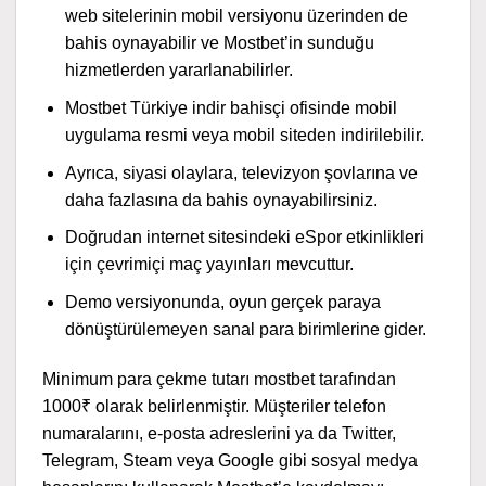
web sitelerinin mobil versiyonu üzerinden de
bahis oynayabilir ve Mostbet’in sunduğu
hizmetlerden yararlanabilirler.
Mostbet Türkiye indir bahisçi ofisinde mobil
uygulama resmi veya mobil siteden indirilebilir.
Ayrıca, siyasi olaylara, televizyon şovlarına ve
daha fazlasına da bahis oynayabilirsiniz.
Doğrudan internet sitesindeki eSpor etkinlikleri
için çevrimiçi maç yayınları mevcuttur.
Demo versiyonunda, oyun gerçek paraya
dönüştürülemeyen sanal para birimlerine gider.
Minimum para çekme tutarı mostbet tarafından
1000₹ olarak belirlenmiştir. Müşteriler telefon
numaralarını, e-posta adreslerini ya da Twitter,
Telegram, Steam veya Google gibi sosyal medya