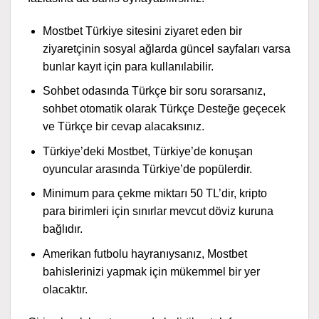
Mostbet Türkiye sitesini ziyaret eden bir
ziyaretçinin sosyal ağlarda güncel sayfaları varsa
bunlar kayıt için para kullanılabilir.
Sohbet odasında Türkçe bir soru sorarsanız,
sohbet otomatik olarak Türkçe Desteğe geçecek
ve Türkçe bir cevap alacaksınız.
Türkiye’deki Mostbet, Türkiye’de konuşan
oyuncular arasında Türkiye’de popülerdir.
Minimum para çekme miktarı 50 TL’dir, kripto
para birimleri için sınırlar mevcut döviz kuruna
bağlıdır.
Amerikan futbolu hayranıysanız, Mostbet
bahislerinizi yapmak için mükemmel bir yer
olacaktır.