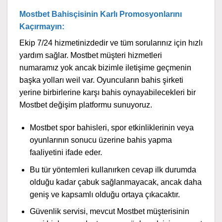
Mostbet Bahisçisinin Karlı Promosyonlarını
Kaçırmayın:
Ekip 7/24 hizmetinizdedir ve tüm sorularınız için hızlı
yardım sağlar. Mostbet müşteri hizmetleri
numaramız yok ancak bizimle iletişime geçmenin
başka yolları weil var. Oyuncuların bahis şirketi
yerine birbirlerine karşı bahis oynayabilecekleri bir
Mostbet değişim platformu sunuyoruz.
Mostbet spor bahisleri, spor etkinliklerinin veya
oyunlarının sonucu üzerine bahis yapma
faaliyetini ifade eder.
Bu tür yöntemleri kullanırken cevap ilk durumda
olduğu kadar çabuk sağlanmayacak, ancak daha
geniş ve kapsamlı olduğu ortaya çıkacaktır.
Güvenlik servisi, mevcut Mostbet müşterisinin