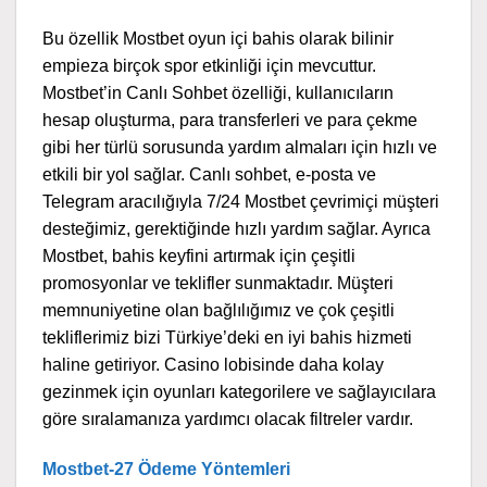
Bu özellik Mostbet oyun içi bahis olarak bilinir
empieza birçok spor etkinliği için mevcuttur.
Mostbet’in Canlı Sohbet özelliği, kullanıcıların
hesap oluşturma, para transferleri ve para çekme
gibi her türlü sorusunda yardım almaları için hızlı ve
etkili bir yol sağlar. Canlı sohbet, e-posta ve
Telegram aracılığıyla 7/24 Mostbet çevrimiçi müşteri
desteğimiz, gerektiğinde hızlı yardım sağlar. Ayrıca
Mostbet, bahis keyfini artırmak için çeşitli
promosyonlar ve teklifler sunmaktadır. Müşteri
memnuniyetine olan bağlılığımız ve çok çeşitli
tekliflerimiz bizi Türkiye’deki en iyi bahis hizmeti
haline getiriyor. Casino lobisinde daha kolay
gezinmek için oyunları kategorilere ve sağlayıcılara
göre sıralamanıza yardımcı olacak filtreler vardır.
Mostbet-27 Ödeme Yöntemleri