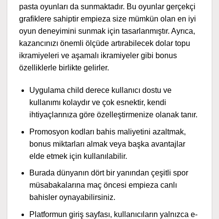
pasta oyunları da sunmaktadır. Bu oyunlar gerçekçi
grafiklere sahiptir empieza size mümkün olan en iyi
oyun deneyimini sunmak için tasarlanmıştır. Ayrıca,
kazancınızı önemli ölçüde artırabilecek dolar topu
ikramiyeleri ve aşamalı ikramiyeler gibi bonus
özelliklerle birlikte gelirler.
Uygulama child derece kullanıcı dostu ve
kullanımı kolaydır ve çok esnektir, kendi
ihtiyaçlarınıza göre özelleştirmenize olanak tanır.
Promosyon kodları bahis maliyetini azaltmak,
bonus miktarları almak veya başka avantajlar
elde etmek için kullanılabilir.
Burada dünyanın dört bir yanından çeşitli spor
müsabakalarına maç öncesi empieza canlı
bahisler oynayabilirsiniz.
Platformun giriş sayfası, kullanıcıların yalnızca e-