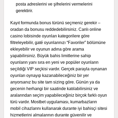
posta adreslerini ve şifrelerini vermelerini
gerektirir.
Kayıt formunda bonus türünü seçmeniz gerekir –
oradan da bonusu reddedebilirsiniz. Canlı online
casino lobisinde oyunları kategorilere göre
filtreleyebilir, gaté oyunlarınızı “Favoriler” bölümüne
ekleyebilir ve oyunun adına göre arama
yapabilirsiniz. Büyük bahis limitlerine sahip
oyunların yanı sıra en yeni ve popüler oyunların
seçildiği VIP seçkisi vardır. Gerçek parayla oynanan
oyunları oynayıp kazanabileceğiniz bir yer
arıyorsanız bu site tam sizing göre. Günün ya da
gecenin herhangi bir saatinde katılabilirsiniz ve
aralarından seçim yapabileceğiniz birçok farklı oyun
türü vardır. Mostbet uygulaması, kumarbazların
mobil cihazlarını kullanarak durante iyi bahisçi sitesi
hizmetlerini almalarının durante güvenilir ve