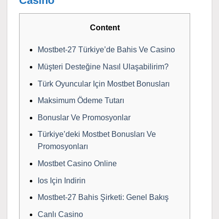
Casino
Content
Mostbet-27 Türkiye’de Bahis Ve Casino
Müşteri Desteğine Nasıl Ulaşabilirim?
Türk Oyuncular Için Mostbet Bonusları
Maksimum Ödeme Tutarı
Bonuslar Ve Promosyonlar
Türkiye’deki Mostbet Bonusları Ve
Promosyonları
Mostbet Casino Online
Ios Için Indirin
Mostbet-27 Bahis Şirketi: Genel Bakış
Canlı Casino