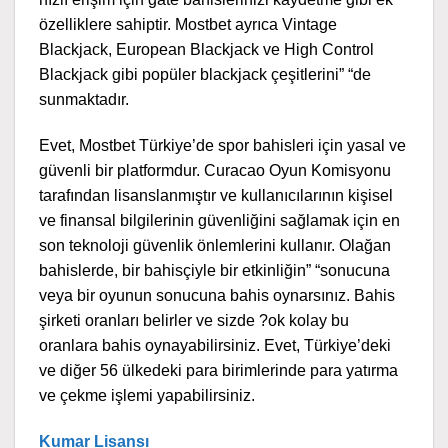
özelliklere sahiptir. Mostbet ayrıca Vintage
Blackjack, European Blackjack ve High Control
Blackjack gibi popüler blackjack çeşitlerini” “de
sunmaktadır.
Evet, Mostbet Türkiye’de spor bahisleri için yasal ve
güvenli bir platformdur. Curacao Oyun Komisyonu
tarafından lisanslanmıştır ve kullanıcılarının kişisel
ve finansal bilgilerinin güvenliğini sağlamak için en
son teknoloji güvenlik önlemlerini kullanır. Olağan
bahislerde, bir bahisçiyle bir etkinliğin” “sonucuna
veya bir oyunun sonucuna bahis oynarsınız. Bahis
şirketi oranları belirler ve sizde ?ok kolay bu
oranlara bahis oynayabilirsiniz. Evet, Türkiye’deki
ve diğer 56 ülkedeki para birimlerinde para yatırma
ve çekme işlemi yapabilirsiniz.
Kumar Lisansı