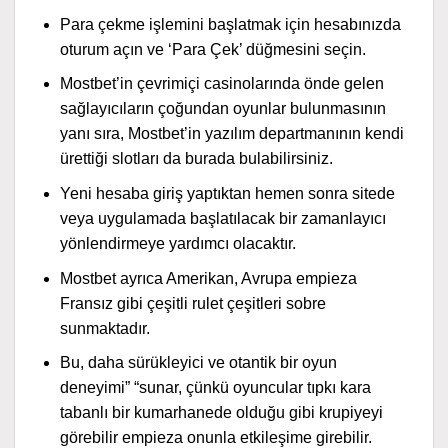
Para çekme işlemini başlatmak için hesabınızda
oturum açın ve ‘Para Çek’ düğmesini seçin.
Mostbet’in çevrimiçi casinolarında önde gelen
sağlayıcıların çoğundan oyunlar bulunmasının
yanı sıra, Mostbet’in yazılım departmanının kendi
ürettiği slotları da burada bulabilirsiniz.
Yeni hesaba giriş yaptıktan hemen sonra sitede
veya uygulamada başlatılacak bir zamanlayıcı
yönlendirmeye yardımcı olacaktır.
Mostbet ayrıca Amerikan, Avrupa empieza
Fransız gibi çeşitli rulet çeşitleri sobre
sunmaktadır.
Bu, daha sürükleyici ve otantik bir oyun
deneyimi” “sunar, çünkü oyuncular tıpkı kara
tabanlı bir kumarhanede olduğu gibi krupiyeyi
görebilir empieza onunla etkileşime girebilir.