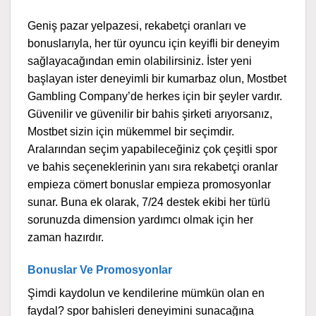
Geniş pazar yelpazesi, rekabetçi oranları ve
bonuslarıyla, her tür oyuncu için keyifli bir deneyim
sağlayacağından emin olabilirsiniz. İster yeni
başlayan ister deneyimli bir kumarbaz olun, Mostbet
Gambling Company’de herkes için bir şeyler vardır.
Güvenilir ve güvenilir bir bahis şirketi arıyorsanız,
Mostbet sizin için mükemmel bir seçimdir.
Aralarından seçim yapabileceğiniz çok çeşitli spor
ve bahis seçeneklerinin yanı sıra rekabetçi oranlar
empieza cömert bonuslar empieza promosyonlar
sunar. Buna ek olarak, 7/24 destek ekibi her türlü
sorunuzda dimension yardımcı olmak için her
zaman hazırdır.
Bonuslar Ve Promosyonlar
Şimdi kaydolun ve kendilerine mümkün olan en
faydal? spor bahisleri deneyimini sunacağına