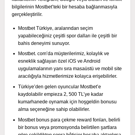
bilgilerinin Mostbet’teki bir hesaba bağlanmasıyla
gerçekleştirilir.
Mostbet Türkiye, aralarından seçim
yapabileceğiniz çeşitli spor dalları ile çeşitli bir
bahis deneyimi sunuyor.
Mostbet. com’da müşterilerimiz, kolaylık ve
esneklik sağlayan özel iOS ve Android
uygulamalarının yanı sıra masaüstü ve mobil site
aracılığıyla hizmetlerimize kolayca erişebilirler.
Türkiye’den gelen oyuncular Mostbet’e
kaydolabilir empieza 2, 500 TL’ye kadar
kumarhanede oynamak için hoşgeldin bonusu
alma seçeneğine sahip olabilirler.
Mostbet bonus para çekme reward fonları, belirli
bir bonus veya promosyonda belirtilen şartlara
göre çekildikten sonra bêtisier hesaba aktarılırsa