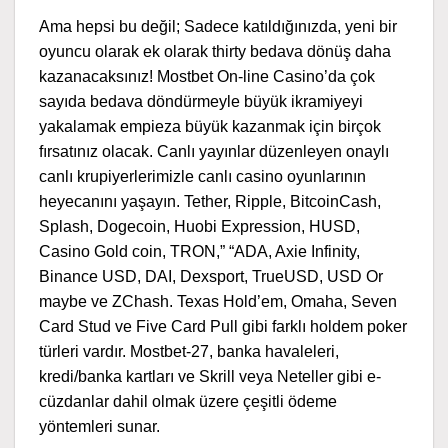
Ama hepsi bu değil; Sadece katıldığınızda, yeni bir
oyuncu olarak ek olarak thirty bedava dönüş daha
kazanacaksınız! Mostbet On-line Casino’da çok
sayıda bedava döndürmeyle büyük ikramiyeyi
yakalamak empieza büyük kazanmak için birçok
fırsatınız olacak. Canlı yayınlar düzenleyen onaylı
canlı krupiyerlerimizle canlı casino oyunlarının
heyecanını yaşayın. Tether, Ripple, BitcoinCash,
Splash, Dogecoin, Huobi Expression, HUSD,
Casino Gold coin, TRON,” “ADA, Axie Infinity,
Binance USD, DAI, Dexsport, TrueUSD, USD Or
maybe ve ZChash. Texas Hold’em, Omaha, Seven
Card Stud ve Five Card Pull gibi farklı holdem poker
türleri vardır. Mostbet-27, banka havaleleri,
kredi/banka kartları ve Skrill veya Neteller gibi e-
cüzdanlar dahil olmak üzere çeşitli ödeme
yöntemleri sunar.