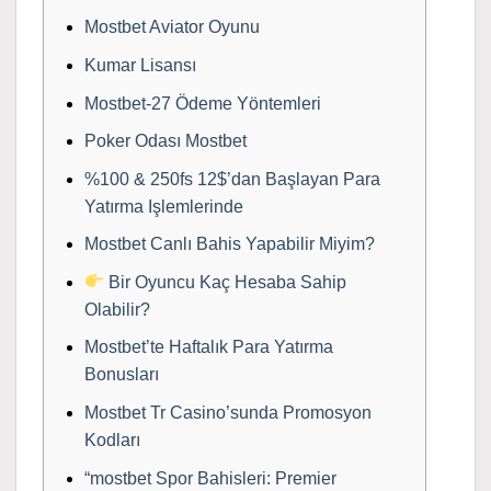
Mostbet Aviator Oyunu
Kumar Lisansı
Mostbet-27 Ödeme Yöntemleri
Poker Odası Mostbet
%100 & 250fs 12$’dan Başlayan Para
Yatırma Işlemlerinde
Mostbet Canlı Bahis Yapabilir Miyim?
Bir Oyuncu Kaç Hesaba Sahip
Olabilir?
Mostbet’te Haftalık Para Yatırma
Bonusları
Mostbet Tr Casino’sunda Promosyon
Kodları
“mostbet Spor Bahisleri: Premier