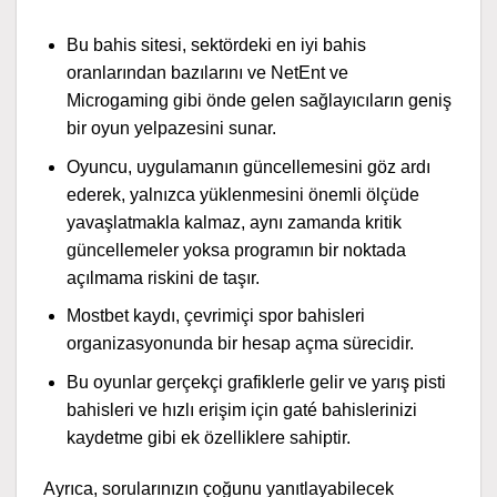
Bu bahis sitesi, sektördeki en iyi bahis
oranlarından bazılarını ve NetEnt ve
Microgaming gibi önde gelen sağlayıcıların geniş
bir oyun yelpazesini sunar.
Oyuncu, uygulamanın güncellemesini göz ardı
ederek, yalnızca yüklenmesini önemli ölçüde
yavaşlatmakla kalmaz, aynı zamanda kritik
güncellemeler yoksa programın bir noktada
açılmama riskini de taşır.
Mostbet kaydı, çevrimiçi spor bahisleri
organizasyonunda bir hesap açma sürecidir.
Bu oyunlar gerçekçi grafiklerle gelir ve yarış pisti
bahisleri ve hızlı erişim için gaté bahislerinizi
kaydetme gibi ek özelliklere sahiptir.
Ayrıca, sorularınızın çoğunu yanıtlayabilecek