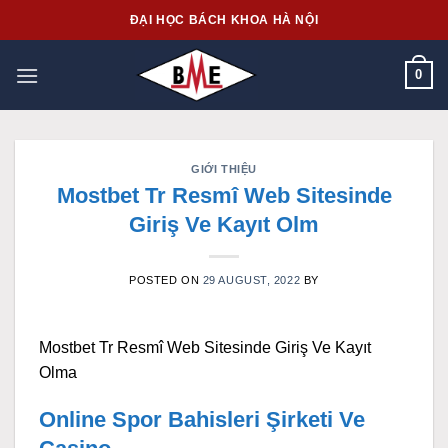
Skip
ĐẠI HỌC BÁCH KHOA HÀ NỘI
to
content
0
GIỚI THIỆU
Mostbet Tr Resmî Web Sitesinde
Giriş Ve Kayıt Olm
POSTED ON
29 AUGUST, 2022
BY
Mostbet Tr Resmî Web Sitesinde Giriş Ve Kayıt
Olma
Online Spor Bahisleri Şirketi Ve