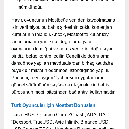
mümkündür.
Hayır, oyuncunun Mostbet’e yeniden kaydolmasına
izin verilmiyor, bu bahis şirketinin çoklu kontenjan
kurallarının ihlalidir. Ancak, Mostbet’te kullanıcıyı
tanımlamanın yanı sıra, doğrulama yapılır –
oyuncunun kimliğini ve adres verilerini doğrulayan
bir dizi belge kontrol edilir. Genellikle doğrulama,
daha önce yapılan mevduatlardan birkaç kat daha
büyük bir miktarın ödenmesi istendiğinde yapılır.
Bunun için en uygun” “yol, resmi uygulamanın
güncel sürümünün sayfasına ulaşmak için bahis
bürosunun mobil sitesinden bağlantıyı kullanmaktır.
Türk Oyuncular Için Mostbet Bonusları
Dash, HUSD, Casino Coin, ZChash, ADA, DAI,”
“Dexsport, TrueUSD, Axie Infinity, Binance USD,