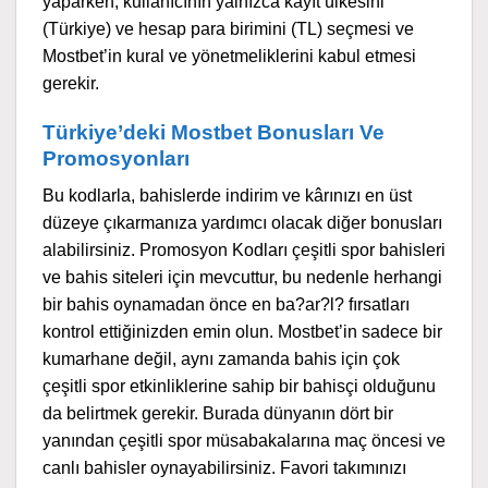
yaparken, kullanıcının yalnızca kayıt ülkesini
(Türkiye) ve hesap para birimini (TL) seçmesi ve
Mostbet’in kural ve yönetmeliklerini kabul etmesi
gerekir.
Türkiye’deki Mostbet Bonusları Ve
Promosyonları
Bu kodlarla, bahislerde indirim ve kârınızı en üst
düzeye çıkarmanıza yardımcı olacak diğer bonusları
alabilirsiniz. Promosyon Kodları çeşitli spor bahisleri
ve bahis siteleri için mevcuttur, bu nedenle herhangi
bir bahis oynamadan önce en ba?ar?l? fırsatları
kontrol ettiğinizden emin olun. Mostbet’in sadece bir
kumarhane değil, aynı zamanda bahis için çok
çeşitli spor etkinliklerine sahip bir bahisçi olduğunu
da belirtmek gerekir. Burada dünyanın dört bir
yanından çeşitli spor müsabakalarına maç öncesi ve
canlı bahisler oynayabilirsiniz. Favori takımınızı