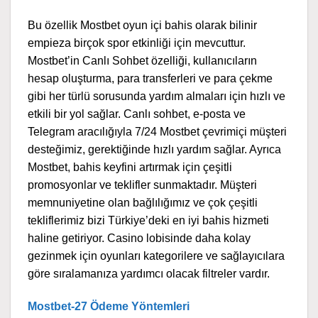
Bu özellik Mostbet oyun içi bahis olarak bilinir
empieza birçok spor etkinliği için mevcuttur.
Mostbet’in Canlı Sohbet özelliği, kullanıcıların
hesap oluşturma, para transferleri ve para çekme
gibi her türlü sorusunda yardım almaları için hızlı ve
etkili bir yol sağlar. Canlı sohbet, e-posta ve
Telegram aracılığıyla 7/24 Mostbet çevrimiçi müşteri
desteğimiz, gerektiğinde hızlı yardım sağlar. Ayrıca
Mostbet, bahis keyfini artırmak için çeşitli
promosyonlar ve teklifler sunmaktadır. Müşteri
memnuniyetine olan bağlılığımız ve çok çeşitli
tekliflerimiz bizi Türkiye’deki en iyi bahis hizmeti
haline getiriyor. Casino lobisinde daha kolay
gezinmek için oyunları kategorilere ve sağlayıcılara
göre sıralamanıza yardımcı olacak filtreler vardır.
Mostbet-27 Ödeme Yöntemleri