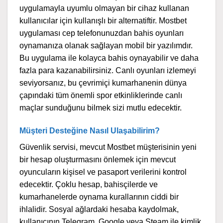
uygulamayla uyumlu olmayan bir cihaz kullanan
kullanıcılar için kullanışlı bir alternatiftir. Mostbet
uygulaması cep telefonunuzdan bahis oyunları
oynamanıza olanak sağlayan mobil bir yazılımdır.
Bu uygulama ile kolayca bahis oynayabilir ve daha
fazla para kazanabilirsiniz. Canlı oyunları izlemeyi
seviyorsanız, bu çevrimiçi kumarhanenin dünya
çapındaki tüm önemli spor etkinliklerinde canlı
maçlar sunduğunu bilmek sizi mutlu edecektir.
Müşteri Desteğine Nasıl Ulaşabilirim?
Güvenlik servisi, mevcut Mostbet müşterisinin yeni
bir hesap oluşturmasını önlemek için mevcut
oyuncuların kişisel ve pasaport verilerini kontrol
edecektir. Çoklu hesap, bahisçilerde ve
kumarhanelerde oynama kurallarının ciddi bir
ihlalidir. Sosyal ağlardaki hesaba kaydolmak,
kullanıcının Telegram, Google veya Steam ile kimlik