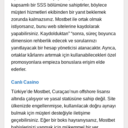
kapsamlı bir SSS bölümüne sahiptirler, böylece
müşteri hizmetleri ekibinden bir yanıt beklemek
zorunda kalmazsınız. Mostbet ile ortak olmak
istiyorsanız, bunu web sitelerine kaydolarak
yapabilirsiniz. Kaydolduktan” “sonra, süreç boyunca
dimension rehberlik edecek ve sorularınızı
yanıtlayacak bir hesap yöneticisi atanacaktır. Ayrıca,
ortaklar kârlarını artırmak için kullanabilecekleri özel
promosyonlara empieza bonuslara erişim elde
ederler.
Canlı Casino
Türkiye’de Mostbet, Curaçao’nun offshore lisansı
altında çalışıyor ve yasal statüsüne sahip değil. Site
ülkenizde engellenmişse, kullanılacak doğru aynayı
bulmak için müşteri desteğiyle iletişime
geçebilirsiniz. Eğer bir boks hayranıysanız, Mostbet
bahislerinizi yapmak için mükemmel bir yer