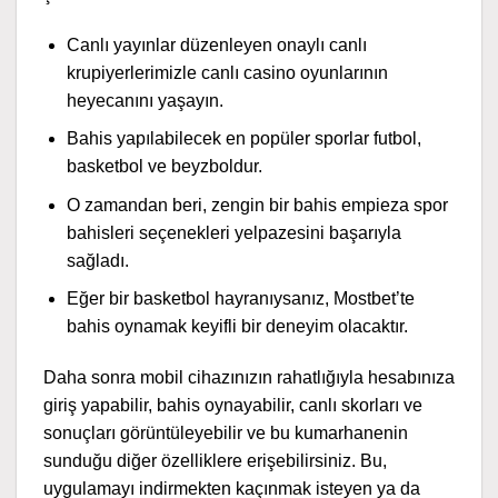
Canlı yayınlar düzenleyen onaylı canlı
krupiyerlerimizle canlı casino oyunlarının
heyecanını yaşayın.
Bahis yapılabilecek en popüler sporlar futbol, ​​
basketbol ve beyzboldur.
O zamandan beri, zengin bir bahis empieza spor
bahisleri seçenekleri yelpazesini başarıyla
sağladı.
Eğer bir basketbol hayranıysanız, Mostbet’te
bahis oynamak keyifli bir deneyim olacaktır.
Daha sonra mobil cihazınızın rahatlığıyla hesabınıza
giriş yapabilir, bahis oynayabilir, canlı skorları ve
sonuçları görüntüleyebilir ve bu kumarhanenin
sunduğu diğer özelliklere erişebilirsiniz. Bu,
uygulamayı indirmekten kaçınmak isteyen ya da