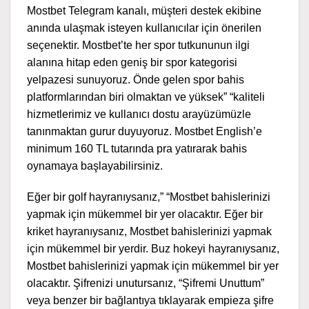
Mostbet Telegram kanalı, müşteri destek ekibine
anında ulaşmak isteyen kullanıcılar için önerilen
seçenektir. Mostbet’te her spor tutkununun ilgi
alanına hitap eden geniş bir spor kategorisi
yelpazesi sunuyoruz. Önde gelen spor bahis
platformlarından biri olmaktan ve yüksek” “kaliteli
hizmetlerimiz ve kullanıcı dostu arayüzümüzle
tanınmaktan gurur duyuyoruz. Mostbet English’e
minimum 160 TL tutarında pra yatırarak bahis
oynamaya başlayabilirsiniz.
Eğer bir golf hayranıysanız,” “Mostbet bahislerinizi
yapmak için mükemmel bir yer olacaktır. Eğer bir
kriket hayranıysanız, Mostbet bahislerinizi yapmak
için mükemmel bir yerdir. Buz hokeyi hayranıysanız,
Mostbet bahislerinizi yapmak için mükemmel bir yer
olacaktır. Şifrenizi unutursanız, “Şifremi Unuttum”
veya benzer bir bağlantıya tıklayarak empieza şifre