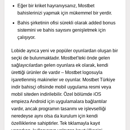
Eğer bir kriket hayranıysanız, Mostbet
bahislerinizi yapmak için mükemmel bir yerdir.
Bahis şirketinin ofisi sürekli olarak added bonus
sistemini ve bahis sayısını genişletmek için
çalışıyor.
Lobide ayrıca yeni ve popüler oyunlardan oluşan bir
seçki de bulunmaktadır. Mostbet’teki önde gelen
sağlayıcılardan gelen oyunlara ek olarak, kendi
ürettiği ürünler de vardır – Mostbet logosuyla
işaretlenmiş makineler ve oyunlar. Mostbet Türkiye
indir bahisçi ofisinde mobil uygulama resmi veya
mobil siteden indirilebilir. Özel bölümde iOS
empieza Android için uygulamalara bağlantılar
vardır, ancak programın tasarımı ve işlevselliği
neredeyse aynı olsa da kurulum için kendi
özelliklerine sahiptirler. Tek tıklamayla kayıt