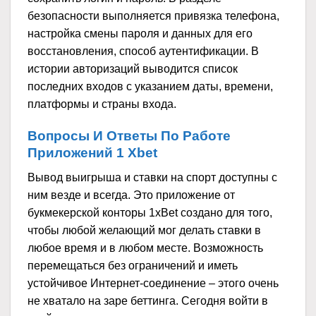
безопасности выполняется привязка телефона,
настройка смены пароля и данных для его
восстановления, способ аутентификации. В
истории авторизаций выводится список
последних входов с указанием даты, времени,
платформы и страны входа.
Вопросы И Ответы По Работе
Приложений 1 Xbet
Вывод выигрыша и ставки на спорт доступны с
ним везде и всегда. Это приложение от
букмекерской конторы 1xBet создано для того,
чтобы любой желающий мог делать ставки в
любое время и в любом месте. Возможность
перемещаться без ограничений и иметь
устойчивое Интернет-соединение – этого очень
не хватало на заре беттинга. Сегодня войти в