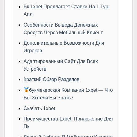
Бк 1xbet Предлагает Ставки На 1 Тур
Апл
Особенности Вывода Денежных
Средств Через Мобильный Клиент
Дополнительные Возможности Для
Игроков
Адаптированный Сайт Для Всех
Устройств
Краткий Обзор Разделов
букмекерская Компания 1xbet — Что
Вы Хотели Бы Знать?
Скачать 1xbet
Преимущества 1xbet: Приложение Для
Пк