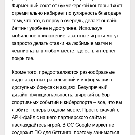
Фирменный софт от букмекерской конторы 1хбет
стремительно набирает популярность благодаря
тому, что это, в первую очередь, делает онлайн
беттинг удобнее и доступнее. Используя
мобильное приложение, азартные игроки могут
запросто делать ставки на любимые матчи и
чемпионаты в любом месте, где есть интернет
покрытие.
Кроме того, предоставляются разнообразные
виды азартных развлечений и информация о
доступных бонусах и акциях. Безупречный
дизайн, функциональность, широкий выбор
спортивных событий и киберспорта – все, что вы
любите, теперь в одном месте. Просто скачайте
APK-файл с нашего партнерского сайта и
наслаждайтесь игрой. В ОС Google маркет не
содержит ПО для беттинга, поэтому заниматься