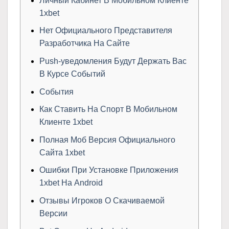
Личный Кабинет В Мобильном Клиенте
1xbet
Нет Официального Представителя
Разработчика На Сайте
Push-уведомления Будут Держать Вас
В Курсе Событий
События
Как Ставить На Спорт В Мобильном
Клиенте 1xbet
Полная Моб Версия Официального
Сайта 1xbet
Ошибки При Установке Приложения
1xbet На Android
Отзывы Игроков О Скачиваемой
Версии