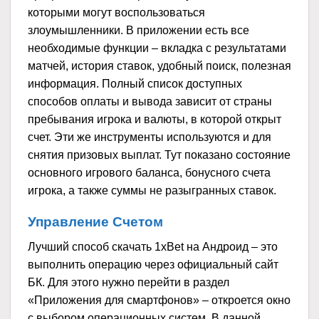
которыми могут воспользоваться
злоумышленники. В приложении есть все
необходимые функции – вкладка с результатами
матчей, история ставок, удобный поиск, полезная
информация. Полный список доступных
способов оплаты и вывода зависит от страны
пребывания игрока и валюты, в которой открыт
счет. Эти же инструменты используются и для
снятия призовых выплат. Тут показано состояние
основного игрового баланса, бонусного счета
игрока, а также суммы не разыгранных ставок.
Управление Счетом
Лучший способ скачать 1xBet на Андроид – это
выполнить операцию через официальный сайт
БК. Для этого нужно перейти в раздел
«Приложения для смартфонов» – откроется окно
с выбором операционных систем. В данной