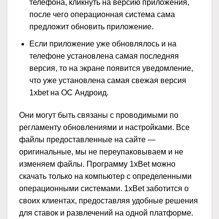
телефона, кликнуть на версию приложения,
после чего операционная система сама
предложит обновить приложение.
Если приложение уже обновлялось и на
телефоне установлена самая последняя
версия, то на экране появится уведомление,
что уже установлена самая свежая версия
1xbet на ОС Андроид.
Они могут быть связаны с проводимыми по
регламенту обновлениями и настройками. Все
файлы предоставленные на сайте —
оригинальные, мы не переупаковываем и не
изменяем файлы. Программу 1xBet можно
скачать только на компьютер с определенными
операционными системами. 1xBet заботится о
своих клиентах, предоставляя удобные решения
для ставок и развлечений на одной платформе.