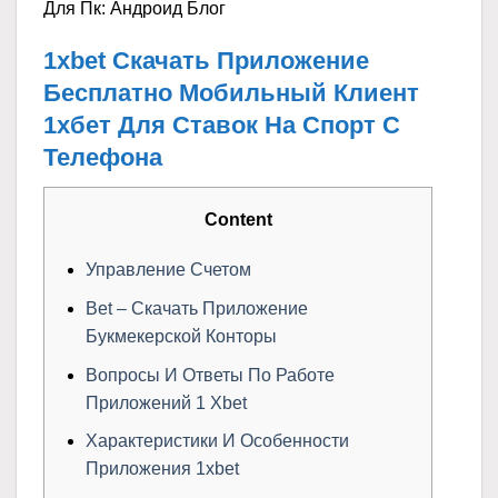
Для Пк: Андроид Блог
1xbet Скачать Приложение
Бесплатно Мобильный Клиент
1хбет Для Ставок На Спорт С
Телефона
Content
Управление Счетом
Bet – Скачать Приложение
Букмекерской Конторы
Вопросы И Ответы По Работе
Приложений 1 Xbet
Характеристики И Особенности
Приложения 1xbet