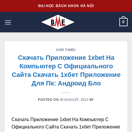
Skip
ĐẠI HỌC BÁCH KHOA HÀ NỘI
to
content
0
GIỚI THIỆU
Скачать Приложение 1xbet На
Компьютер С Официального
Сайта Скачать 1хбет Приложение
Для Пк: Андроид Бло
POSTED ON
30 AUGUST, 2022
BY
Скачать Приложение 1xbet На Компьютер С
Официального Сайта Скачать 1хбет Приложение