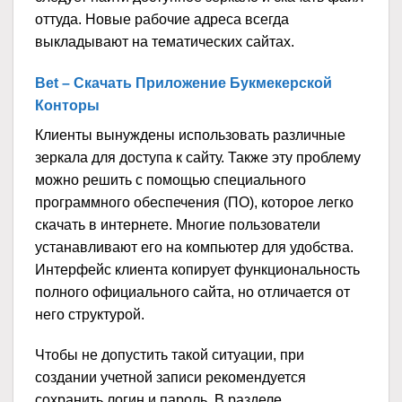
оттуда. Новые рабочие адреса всегда
выкладывают на тематических сайтах.
Bet – Скачать Приложение Букмекерской
Конторы
Клиенты вынуждены использовать различные
зеркала для доступа к сайту. Также эту проблему
можно решить с помощью специального
программного обеспечения (ПО), которое легко
скачать в интернете. Многие пользователи
устанавливают его на компьютер для удобства.
Интерфейс клиента копирует функциональность
полного официального сайта, но отличается от
него структурой.
Чтобы не допустить такой ситуации, при
создании учетной записи рекомендуется
сохранить логин и пароль. В разделе