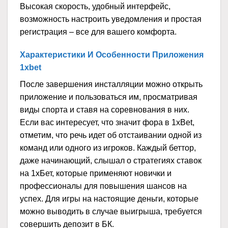
Высокая скорость, удобный интерфейс,
возможность настроить уведомления и простая
регистрация – все для вашего комфорта.
Характеристики И Особенности Приложения
1xbet
После завершения инсталляции можно открыть
приложение и пользоваться им, просматривая
виды спорта и ставя на соревнования в них.
Если вас интересует, что значит фора в 1xBet,
отметим, что речь идет об отстаивании одной из
команд или одного из игроков. Каждый беттор,
даже начинающий, слышал о стратегиях ставок
на 1хБет, которые применяют новички и
профессионалы для повышения шансов на
успех. Для игры на настоящие деньги, которые
можно выводить в случае выигрыша, требуется
совершить депозит в БК.