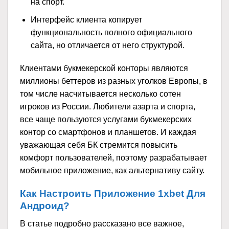
на спорт.
Интерфейс клиента копирует
функциональность полного официального
сайта, но отличается от него структурой.
Клиентами букмекерской конторы являются
миллионы беттеров из разных уголков Европы, в
том числе насчитывается несколько сотен
игроков из России. Любители азарта и спорта,
все чаще пользуются услугами букмекерских
контор со смартфонов и планшетов. И каждая
уважающая себя БК стремится повысить
комфорт пользователей, поэтому разрабатывает
мобильное приложение, как альтернативу сайту.
Как Настроить Приложение 1xbet Для
Андроид?
В статье подробно рассказано все важное,