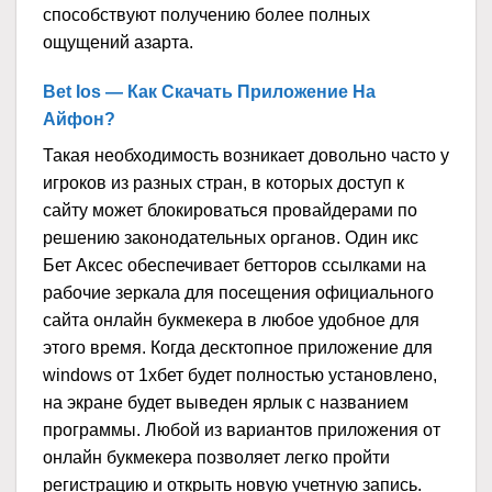
способствуют получению более полных
ощущений азарта.
Bet Іos — Как Скачать Приложение На
Айфон?
Такая необходимость возникает довольно часто у
игроков из разных стран, в которых доступ к
сайту может блокироваться провайдерами по
решению законодательных органов. Один икс
Бет Аксес обеспечивает бетторов ссылками на
рабочие зеркала для посещения официального
сайта онлайн букмекера в любое удобное для
этого время. Когда десктопное приложение для
windows от 1хбет будет полностью установлено,
на экране будет выведен ярлык с названием
программы. Любой из вариантов приложения от
онлайн букмекера позволяет легко пройти
регистрацию и открыть новую учетную запись.