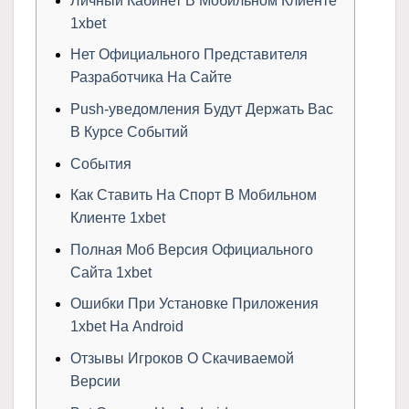
Личный Кабинет В Мобильном Клиенте
1xbet
Нет Официального Представителя
Разработчика На Сайте
Push-уведомления Будут Держать Вас
В Курсе Событий
События
Как Ставить На Спорт В Мобильном
Клиенте 1xbet
Полная Моб Версия Официального
Сайта 1xbet
Ошибки При Установке Приложения
1xbet На Android
Отзывы Игроков О Скачиваемой
Версии