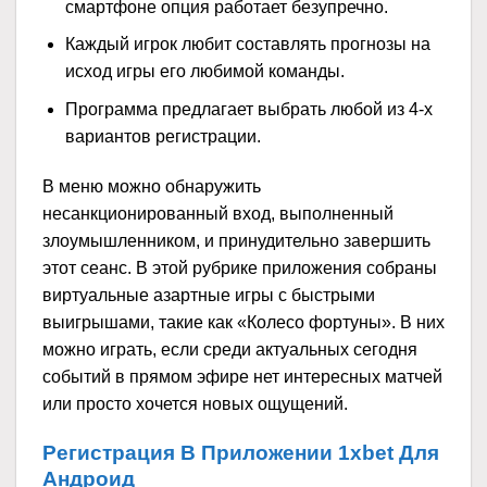
смартфоне опция работает безупречно.
Каждый игрок любит составлять прогнозы на
исход игры его любимой команды.
Программа предлагает выбрать любой из 4-х
вариантов регистрации.
В меню можно обнаружить
несанкционированный вход, выполненный
злоумышленником, и принудительно завершить
этот сеанс. В этой рубрике приложения собраны
виртуальные азартные игры с быстрыми
выигрышами, такие как «Колесо фортуны». В них
можно играть, если среди актуальных сегодня
событий в прямом эфире нет интересных матчей
или просто хочется новых ощущений.
Регистрация В Приложении 1xbet Для
Андроид