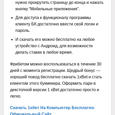
нужно прокрутить страницу до конца и нажать
кнопку “Мобильные приложения”.
Для доступа к функционалу программы
клиенту БК достаточно ввести свой логин и
пароль.
И скачать его можно бесплатно на любое
устройство с Андроид, для возможности
делать ставки в любое время.
Фрибетом можно воспользоваться в течение 30
дней с момента регистрации. Щедрый бонус —
хороший повод бесплатно скачать 1xBet и стать
клиентом этого букмекера. Оформить пари в
декстопной версии 1 xBet достаточно просто и
легко.
Скачать 1хбет На Компьютер Бесплатно:
Официальный Сайт