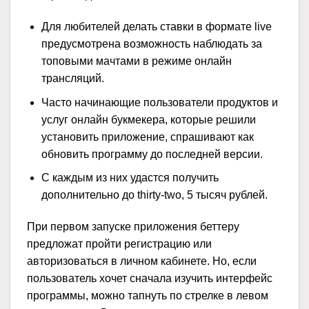
Для любителей делать ставки в формате live
предусмотрена возможность наблюдать за
топовыми мачтами в режиме онлайн
трансляций.
Часто начинающие пользователи продуктов и
услуг онлайн букмекера, которые решили
установить приложение, спрашивают как
обновить программу до последней версии.
С каждым из них удастся получить
дополнительно до thirty-two, 5 тысяч рублей.
При первом запуске приложения беттеру
предложат пройти регистрацию или
авторизоваться в личном кабинете. Но, если
пользователь хочет сначала изучить интерфейс
программы, можно тапнуть по стрелке в левом