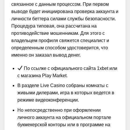
связанное с данным процессом. При первом
выводе будет инициирована проверка аккаунта и
личности беттера силами службы безопасности.
Процедура типовая, она рассчитана на
противодействие мошенникам. Для этого с
владельцем профиля свяжется специалист и
определенным способом удостоверится, что
именно он заказал вывод денег.
По ссылке с официального сайта 1xbet или
с магазина Play Market.
В разделе Live Casino собраны комнаты с
живыми дилерами, игра в которых ведется в
режиме видеоконференции.
Но непосредственно при оформлении
личного аккаунта на официальном портале
букмекерской конторы или в программе на