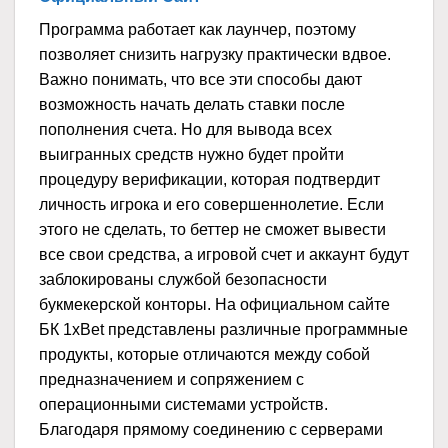
Программа работает как лаунчер, поэтому
позволяет снизить нагрузку практически вдвое.
Важно понимать, что все эти способы дают
возможность начать делать ставки после
пополнения счета. Но для вывода всех
выигранных средств нужно будет пройти
процедуру верификации, которая подтвердит
личность игрока и его совершеннолетие. Если
этого не сделать, то беттер не сможет вывести
все свои средства, а игровой счет и аккаунт будут
заблокированы службой безопасности
букмекерской конторы. На официальном сайте
БК 1xBet представлены различные программные
продукты, которые отличаются между собой
предназначением и сопряжением с
операционными системами устройств.
Благодаря прямому соединению с серверами