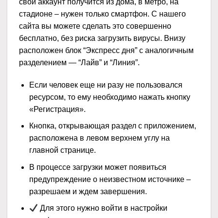
свой аккаунт получится из дома, в метро, на
стадионе – нужен только смартфон. С нашего
сайта вы можете сделать это совершенно
бесплатно, без риска загрузить вирусы. Внизу
расположен блок “Экспресс дня” с аналогичным
разделением — “Лайв” и “Линия”.
Если человек еще ни разу не пользовался
ресурсом, то ему необходимо нажать кнопку
«Регистрация».
Кнопка, открывающая раздел с приложением,
расположена в левом верхнем углу на
главной странице.
В процессе загрузки может появиться
предупреждение о неизвестном источнике –
разрешаем и ждем завершения.
Для этого нужно войти в настройки