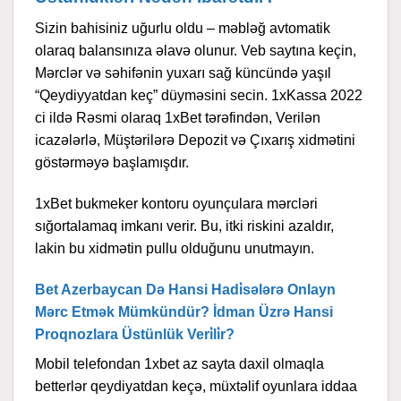
Sizin bahisiniz uğurlu oldu – məbləğ avtomatik
olaraq balansınıza əlavə olunur. Veb saytına keçin,
Mərclər və səhifənin yuxarı sağ küncündə yaşıl
“Qeydiyyatdan keç” düyməsini secin. 1xKassa 2022
ci ildə Rəsmi olaraq 1xBet tərəfindən, Verilən
icazələrlə, Müştərilərə Depozit və Çıxarış xidmətini
göstərməyə başlamışdır.
1xBet bukmeker kontoru oyunçulara mərcləri
sığortalamaq imkanı verir. Bu, itki riskini azaldır,
lakin bu xidmətin pullu olduğunu unutmayın.
Bet Azerbaycan Də Hansi Hadi̇sələrə Onlayn
Mərc Etmək Mümkündür? İdman Üzrə Hansi
Proqnozlara Üstünlük Veri̇li̇r?
Mobil telefondan 1xbet az sayta daxil olmaqla
betterlər qeydiyatdan keçə, müxtəlif oyunlara iddaa