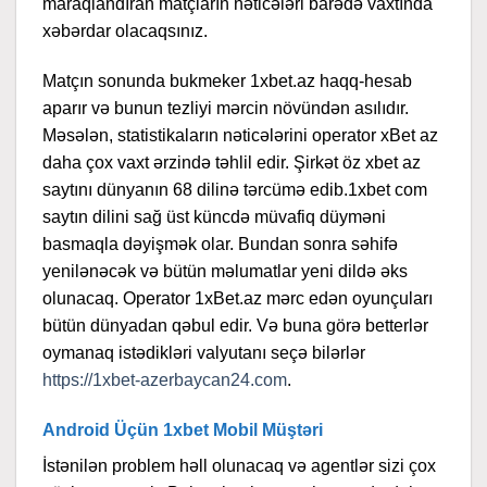
maraqlandıran matçların nəticələri barədə vaxtında
xəbərdar olacaqsınız.
Matçın sonunda bukmeker 1xbet.az haqq-hesab
aparır və bunun tezliyi mərcin növündən asılıdır.
Məsələn, statistikaların nəticələrini operator xBet az
daha çox vaxt ərzində təhlil edir. Şirkət öz xbet az
saytını dünyanın 68 dilinə tərcümə edib.1xbet com
saytın dilini sağ üst küncdə müvafiq düyməni
basmaqla dəyişmək olar. Bundan sonra səhifə
yenilənəcək və bütün məlumatlar yeni dildə əks
olunacaq. Operator 1xBet.az mərc edən oyunçuları
bütün dünyadan qəbul edir. Və buna görə betterlər
oymanaq istədikləri valyutanı seçə bilərlər
https://1xbet-azerbaycan24.com
.
Android Üçün 1xbet Mobil Müştəri
İstənilən problem həll olunacaq və agentlər sizi çox