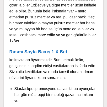
çıxarıla bilər 1xBet və ya digər mərclər üçün istifadə
edilə bilər. Bununla belə, istisnalar var – mərc
etmədən pulsuz mərclər və real pul cashback. Heç
bir mərc tələbləri olmayan pulsuz mərclər hər hansı
və ya müəyyən bir hadisə üçün mərc edilə bilər və
təsəlli cashback mərc edilə və ya geri götürülə bilər
1xBet.
Rəsmi Sayta Baxış 1 X Bet
kotirovkaları öyrənməkdir. Bunu etmək üçün,
geliştiricinin təqdim etdiyi vasitələrdən istifadə edin.
Siz xəttə keçdikdən və orada təmsil olunan idman
növlərini öyrəndikdən sonra mərc
StarJackpot promosyonu da var ki, bu oyunçuları
hər gün mütərəqqi bir məbləğ qazanma imkanı
verir.