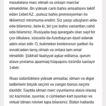
məsələlərə mərc etməli və onlayn mərclər
etməlidirlər. Ən yüksək canlı bahis əmsallarını təklif
edən 1xbet AZ , pulsuz bahis promosyonları ilə
itkilərinizi minimuma endirir. Siz yaxşı uduşların əldə
edə bilərsiniz, belə ki, bir çox bahis variantları cəhd
edə bilərsiniz. Rusiyada baş qərargahı olan sayt bir
çox ölkələrə, xüsusilə də Azerbaycan daxil edərək
adını elan edir. O, bukmeker kontorunun şərtləri ilə
əvvəlcədən tanış olmalı və onlara tam əməl
etməlidir. Şübhəli fəaliyyət aşkar edilərsə, qurum
əlavə yoxlama aparmaq hüququnu özündə saxlayır
1xbet.
Əsas üstünlüklərə yüksək əmsallar, idman və digər
tədbirlərin böyük seçimi və zəngin bonus seçimi
daxildir. Saytda idman mərc oyunlarına əlavə olaraq
siz kazinolar, oyunlar, o cümlədən kart oyunları və
virtual idman növləri tapa bilərsiniz. Bütün hallarda