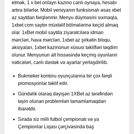
etmək, 1 x bet onlayn kazino canlı oynaya, hesabı
artıra bilərlər. Mobil versiyanın funksionalı əsas xbet
az saytdan fərqlənmir. Menyu düyməsini sıxmaqla,
1xbet com saytın müxtəlif bölmələrinə keçid almaq
olar. 1xBet mobil saytda ziyarətcilərə idman
mərcləri, hava mərcləri, 1xbet az şirkətin bloqu,
aksiyaları, 1xbet kazinonun xüsusi təklifləri təqdim
olunur. Menyunun alt hissəsində keçmiş oyunların
nəticələri, canlı dəstək və ayarlar yerləşdirilib.
Bukmeker kontoru oyunçularına bir çox fərqli
promosyonlar təklif edir.
Gündəlik olaraq dəyişən 1XBet az tərəfindən
təyin olunan problemləri tamamlamaqdan
ibarətdir.
Sırada siz milli futbol çempionatı və ya
Çempionlar Liqası çərçivəsində baş