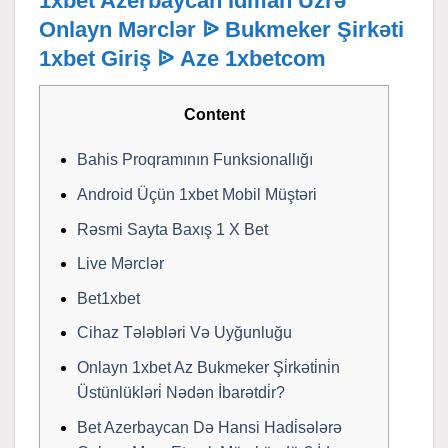
1xbet Azerbaycan İdman Üzrə
Onlayn Mərclər ᐉ Bukmeker Şirkəti
1xbet Giriş ᐉ Aze 1xbetcom
Content
Bahis Proqramının Funksionallığı
Android Üçün 1xbet Mobil Müştəri
Rəsmi Sayta Baxış 1 X Bet
Live Mərclər
Bet1xbet
Cihaz Tələbləri Və Uyğunluğu
Onlayn 1xbet Az Bukmeker Şi̇rkəti̇ni̇n
Üstünlükləri̇ Nədən İbarətdi̇r?
Bet Azerbaycan Də Hansi Hadi̇sələrə