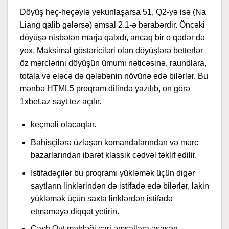
Döyüş heç-heçəylə yekunlaşarsa 51, Q2-yə isə (Na
Liang qalib gələrsə) əmsal 2.1-ə bərabərdir. Öncəki
döyüşə nisbətən marja qalxdı, ancaq bir o qədər də
yox. Maksimal göstəriciləri olan döyüşlərə betterlər
öz mərclərini döyüşün ümumi nəticəsinə, raundlara,
totala və eləcə də qələbənin növünə edə bilərlər. Bu
mənbə HTML5 proqram dilində yazılıb, on görə
1xbet.az sayt tez açılır.
keçməli olacaqlar.
Bahisçilərə üzləşən komandalarından və mərc
bazarlarından ibarət klassik cədvəl təklif edilir.
İstifadəçilər bu proqramı yükləmək üçün digər
saytların linklərindən də istifadə edə bilərlər, lakin
yükləmək üçün saxta linklərdən istifadə
etməməyə diqqət yetirin.
Cash Out məbləği cari əmsallara əsasən