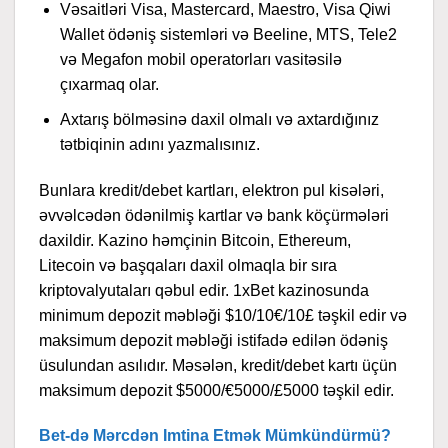
Vəsaitləri Visa, Mastercard, Maestro, Visa Qiwi
Wallet ödəniş sistemləri və Beeline, MTS, Tele2
və Megafon mobil operatorları vasitəsilə
çıxarmaq olar.
Axtarış bölməsinə daxil olmalı və axtardığınız
tətbiqinin adını yazmalısınız.
Bunlara kredit/debet kartları, elektron pul kisələri,
əvvəlcədən ödənilmiş kartlar və bank köçürmələri
daxildir. Kazino həmçinin Bitcoin, Ethereum,
Litecoin və başqaları daxil olmaqla bir sıra
kriptovalyutaları qəbul edir. 1xBet kazinosunda
minimum depozit məbləği $10/10€/10£ təşkil edir və
maksimum depozit məbləği istifadə edilən ödəniş
üsulundan asılıdır. Məsələn, kredit/debet kartı üçün
maksimum depozit $5000/€5000/£5000 təşkil edir.
Bet-də Mərcdən Imtina Etmək Mümkündürmü?