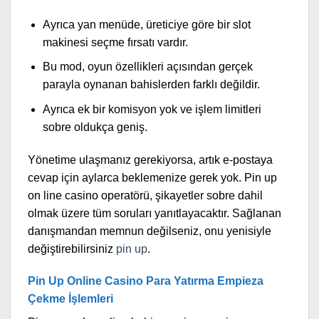
Ayrıca yan menüde, üreticiye göre bir slot
makinesi seçme fırsatı vardır.
Bu mod, oyun özellikleri açısından gerçek
parayla oynanan bahislerden farklı değildir.
Ayrıca ek bir komisyon yok ve işlem limitleri
sobre oldukça geniş.
Yönetime ulaşmanız gerekiyorsa, artık e-postaya
cevap için aylarca beklemenize gerek yok. Pin up
on line casino operatörü, şikayetler sobre dahil
olmak üzere tüm soruları yanıtlayacaktır. Sağlanan
danışmandan memnun değilseniz, onu yenisiyle
değiştirebilirsiniz
pin up
.
Pin Up Online Casino Para Yatırma Empieza
Çekme İşlemleri