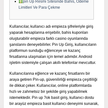
pin Up Resmi Sitesinde Bahis, Ödeme
Limitleri Ve Para Çekme
Kullanıcılar, kullanıcı adı empieza şifreleriyle giriş
yaparak hesaplarına erişebilir, bahis kuponları
oluşturabilir empieza farklı casino oyunlarında
şanslarını deneyebilirler. Pin Up Giriş, kullanıcıların
platformun sunduğu eğlenceye ve kazanç
fırsatlarına ulaşmaları için temel adımdır. Android
işletim sistemiyle çalışan akıllı telefonlar mevcuttur.
Kullanıcılarına eğlence ve kazanç fırsatlarını bir
araya getiren Pin-up, güvenilirliği empieza çeşitliliği
ile dikkat çeker. Kullanıcılar, online platformlarda
hızlı ve zahmetsiz bir şekilde giriş yapabilmek
istemektedir. Pin up ?ok basit giriş, kullanıcı dostu
bir arayüz empieza basit kullanıcı deneyimi sunarak,