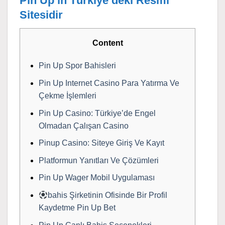
Pin Up’ın Türkiye’deki Resmi
Sitesidir
Content
Pin Up Spor Bahisleri
Pin Up Internet Casino Para Yatırma Ve
Çekme İşlemleri
Pin Up Casino: Türkiye’de Engel
Olmadan Çalışan Casino
Pinup Casino: Siteye Giriş Ve Kayıt
Platformun Yanıtları Ve Çözümleri
Pin Up Wager Mobil Uygulaması
bahis Şirketinin Ofisinde Bir Profil
Kaydetme Pin Up Bet