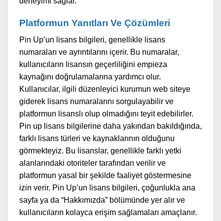
deneyimi sağlar.
Platformun Yanıtları Ve Çözümleri
Pin Up’un lisans bilgileri, genellikle lisans
numaraları ve ayrıntılarını içerir. Bu numaralar,
kullanıcıların lisansın geçerliliğini empieza
kaynağını doğrulamalarına yardımcı olur.
Kullanıcılar, ilgili düzenleyici kurumun web siteye
giderek lisans numaralarını sorgulayabilir ve
platformun lisanslı olup olmadığını teyit edebilirler.
Pin up lisans bilgilerine daha yakından bakıldığında,
farklı lisans türleri ve kaynaklarının olduğunu
görmekteyiz. Bu lisanslar, genellikle farklı yetki
alanlarındaki otoriteler tarafından verilir ve
platformun yasal bir şekilde faaliyet göstermesine
izin verir. Pin Up’un lisans bilgileri, çoğunlukla ana
sayfa ya da “Hakkımızda” bölümünde yer alır ve
kullanıcıların kolayca erişim sağlamaları amaçlanır.