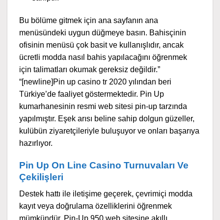
Bu bölüme gitmek için ana sayfanın ana
menüsündeki uygun düğmeye basın. Bahisçinin
ofisinin menüsü çok basit ve kullanışlıdır, ancak
ücretli modda nasıl bahis yapılacağını öğrenmek
için talimatları okumak gereksiz değildir.”
“[newline]Pin up casino tr 2020 yılından beri
Türkiye’de faaliyet göstermektedir. Pin Up
kumarhanesinin resmi web sitesi pin-up tarzında
yapılmıştır. Eşek arısı beline sahip dolgun güzeller,
kulübün ziyaretçileriyle buluşuyor ve onları başarıya
hazırlıyor.
Pin Up On Line Casino Turnuvaları Ve
Çekilişleri
Destek hattı ile iletişime geçerek, çevrimiçi modda
kayıt veya doğrulama özelliklerini öğrenmek
mümkündür. Pin-Up 950 web sitesine akıllı