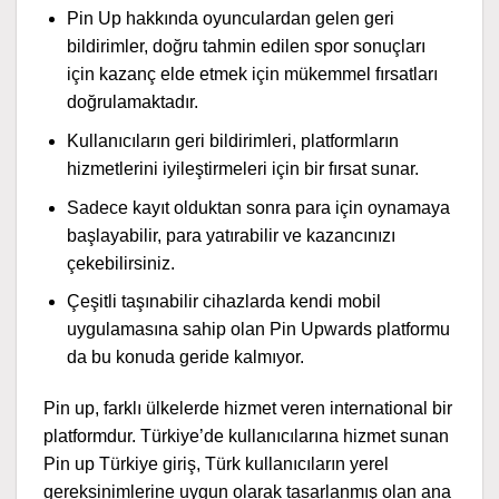
Pin Up hakkında oyunculardan gelen geri
bildirimler, doğru tahmin edilen spor sonuçları
için kazanç elde etmek için mükemmel fırsatları
doğrulamaktadır.
Kullanıcıların geri bildirimleri, platformların
hizmetlerini iyileştirmeleri için bir fırsat sunar.
Sadece kayıt olduktan sonra para için oynamaya
başlayabilir, para yatırabilir ve kazancınızı
çekebilirsiniz.
Çeşitli taşınabilir cihazlarda kendi mobil
uygulamasına sahip olan Pin Upwards platformu
da bu konuda geride kalmıyor.
Pin up, farklı ülkelerde hizmet veren international bir
platformdur. Türkiye’de kullanıcılarına hizmet sunan
Pin up Türkiye giriş, Türk kullanıcıların yerel
gereksinimlerine uygun olarak tasarlanmış olan ana