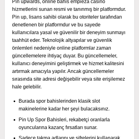
Pin upwards, online bahis empieza casino
hizmetlerini sunan resmi ve tanınmış bir platformdur.
Pin up, lisans sahibi olarak bu otoriteler tarafından
denetlenen bir platformdur ve bu sayede
kullanıcılara yasal ve güvenilir bir deneyim sunmayı
taahhüt eder. Teknolojik altyapılar ve güvenlik
önlemleri nedeniyle online platformlar zaman
güncellemelere ihtiyaç duyar. Bu güncellemeler,
kullanıcı deneyimini geliştirmek ve hizmet kalitesini
artırmak amacıyla yapılır. Ancak güncellemeler
sırasında site adresi değişebilir veya site erişilemez
hale gelebilir.
Burada spor bahislerinden klasik slot
makinelerine kadar her şeyi bulacaksınız.
Pin Up Spor Bahisleri, rekabetçi oranlarla
oyuncularına kazanç fırsatları sunar.
Sadece takma adlarını ve şifrelerini kullanarak