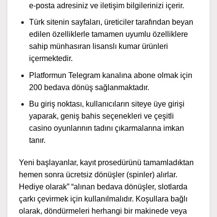
e-posta adresiniz ve iletişim bilgilerinizi içerir.
Türk sitenin sayfaları, üreticiler tarafından beyan
edilen özelliklerle tamamen uyumlu özelliklere
sahip münhasıran lisanslı kumar ürünleri
içermektedir.
Platformun Telegram kanalına abone olmak için
200 bedava dönüş sağlanmaktadır.
Bu giriş noktası, kullanıcıların siteye üye girişi
yaparak, geniş bahis seçenekleri ve çeşitli
casino oyunlarının tadını çıkarmalarına imkan
tanır.
Yeni başlayanlar, kayıt prosedürünü tamamladıktan
hemen sonra ücretsiz dönüşler (spinler) alırlar.
Hediye olarak” “alınan bedava dönüşler, slotlarda
çarkı çevirmek için kullanılmalıdır. Koşullara bağlı
olarak, döndürmeleri herhangi bir makinede veya