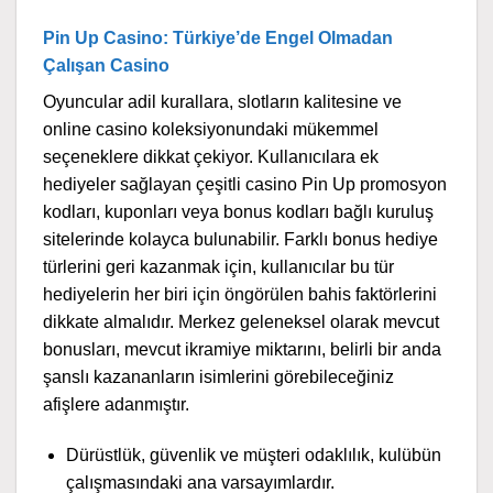
Pin Up Casino: Türkiye’de Engel Olmadan
Çalışan Casino
Oyuncular adil kurallara, slotların kalitesine ve
online casino koleksiyonundaki mükemmel
seçeneklere dikkat çekiyor. Kullanıcılara ek
hediyeler sağlayan çeşitli casino Pin Up promosyon
kodları, kuponları veya bonus kodları bağlı kuruluş
sitelerinde kolayca bulunabilir. Farklı bonus hediye
türlerini geri kazanmak için, kullanıcılar bu tür
hediyelerin her biri için öngörülen bahis faktörlerini
dikkate almalıdır. Merkez geleneksel olarak mevcut
bonusları, mevcut ikramiye miktarını, belirli bir anda
şanslı kazananların isimlerini görebileceğiniz
afişlere adanmıştır.
Dürüstlük, güvenlik ve müşteri odaklılık, kulübün
çalışmasındaki ana varsayımlardır.