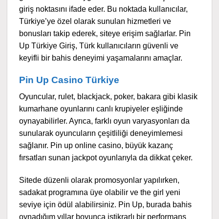
giriş noktasını ifade eder. Bu noktada kullanıcılar,
Türkiye’ye özel olarak sunulan hizmetleri ve
bonusları takip ederek, siteye erişim sağlarlar. Pin
Up Türkiye Giriş, Türk kullanıcıların güvenli ve
keyifli bir bahis deneyimi yaşamalarını amaçlar.
Pin Up Casino Türkiye
Oyuncular, rulet, blackjack, poker, bakara gibi klasik
kumarhane oyunlarını canlı krupiyeler eşliğinde
oynayabilirler. Ayrıca, farklı oyun varyasyonları da
sunularak oyuncuların çeşitliliği deneyimlemesi
sağlanır. Pin up online casino, büyük kazanç
fırsatları sunan jackpot oyunlarıyla da dikkat çeker.
Sitede düzenli olarak promosyonlar yapılırken,
sadakat programına üye olabilir ve the girl yeni
seviye için ödül alabilirsiniz. Pin Up, burada bahis
oynadığım yıllar boyunca istikrarlı bir performans