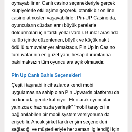
oynayabilirler. Canlı casino seçenekleriyle gerçek
krupiyelerle etkileşime geçerek, otantik bir on line
casino atmosferi yaşayabilirler. Pin-UP Casino’da,
oyuncuların cüzdanlarını büyük paralarla
doldurmaları için farklı yollar vardır. Bunlar arasında
kulüp içinde düzenlenen, büyük ve küçük nakit
ödüllü turnuvalar yer almaktadır. Pin Up in Casino
turnuvalarının en güzel yanı, hesap durumlarına
bakılmaksızın tüm oyunculara açık olmasıdır.
Pin Up Canlı Bahis Seçenekleri
Çeşitli taşınabilir cihazlarda kendi mobil
uygulamasına sahip olan Pin Upwards platformu da
bu konuda geride kalmıyor. Ek olarak oyuncular,
yalnızca cihazınızda yerleşik” “mobil tarayıcı ile
bağlanılabilen bir mobil system versiyonuna da
erişebilir. Ancak şirket farklı erişim seçenekleri
sağladığı ve müşterileriyle her zaman ilgilendiği için