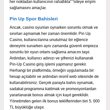
her noktadan kullanıcının rahatlıkla” “siteye erişim
sağlamasını amaçlar.
Pin Up Spor Bahisleri
Ancak, casino oyunları oynarken sorumlu olmak ve
sınırları aşmamak her zaman önemlidir. Pin Up
Casino, kullanıcılarına unutulmaz bir eğlence
deneyimi sunarken aynı zamanda güvenli empieza
sorumlu bir oyun ortamı sağlama amacını taşır.
Ardından, kullanıcı adınızı ve şifrenizi kullanarak
Pin-Up Casino giriş işlemi yapmanız gerekir.
Herhangi bir platformda, örneğin uygulamada bir
hesap açılabilir ve ardından resmî web sitesinde de
kullanabilirsiniz. Gerçek parayla bahis oynamak,
sadakat programına katılmak ve promosyonlardan
yararlanarak bonus almak için kayıt gereklidir.
Yönetimden gelen ilk bonus tekliflerinden biri 5. 000
TL büyüklüğe ulaşır.