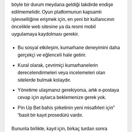
böyle bir durum meydana geldiği takdirde endişe
edilmemelidir. Oyun platformunun kapsamlı
işlevselliğine erişmek için, en yeni bir kullanıcının
öncelikle web sitesine ya da resmi mobil
uygulamaya kaydolması gerekir.
Bu sosyal etkileşim, kumarhane deneyimini daha
gerçekçi ve eğlenceli hale getirir.
Kural olarak, çevrimiçi kumarhanelerin
derecelendirmeleri veya incelemeleri olan
sitelerde bulmak kolaydır.
Yönetime ulaşmanız gerekiyorsa, artık e-postaya
cevap için aylarca beklemenize gerek yok.
Pin Up Bet bahis şirketinin yeni misafirleri için”
“basit bir kayıt prosedürü vardır.
Bununla birlikte, kayıt için, birkaç turdan sonra