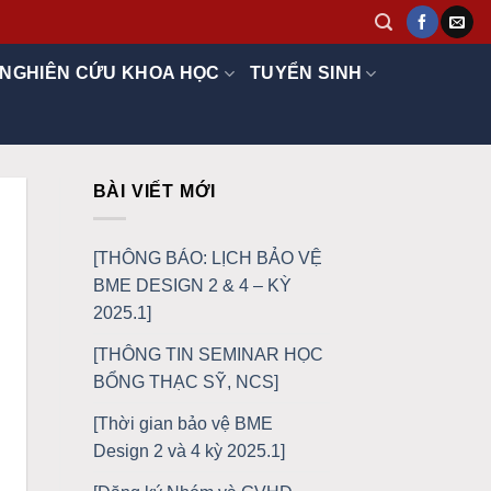
NGHIÊN CỨU KHOA HỌC
TUYỂN SINH
BÀI VIẾT MỚI
[THÔNG BÁO: LỊCH BẢO VỆ
BME DESIGN 2 & 4 – KỲ
2025.1]
[THÔNG TIN SEMINAR HỌC
BỔNG THẠC SỸ, NCS]
[Thời gian bảo vệ BME
Design 2 và 4 kỳ 2025.1]