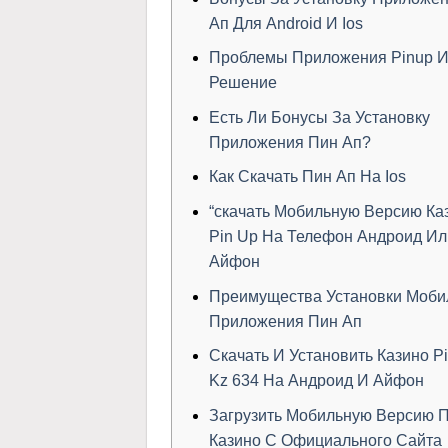
Ап Для Android И Ios
Проблемы Приложения Pinup И
Решение
Есть Ли Бонусы За Установку
Приложения Пин Ап?
Как Скачать Пин Ап На Ios
“скачать Мобильную Версию Ка
Pin Up На Телефон Андроид Ил
Айфон
Преимущества Установки Моби
Приложения Пин Ап
Скачать И Установить Казино P
Kz 634 На Андроид И Айфон
Загрузить Мобильную Версию 
Казино С Официального Сайта