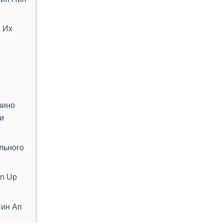
 Их
зино
и
льного
in Up
Пин Ап