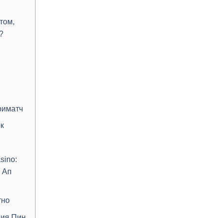
том,
?
риматч
к
sino:
 Ап
тно
ния Пин