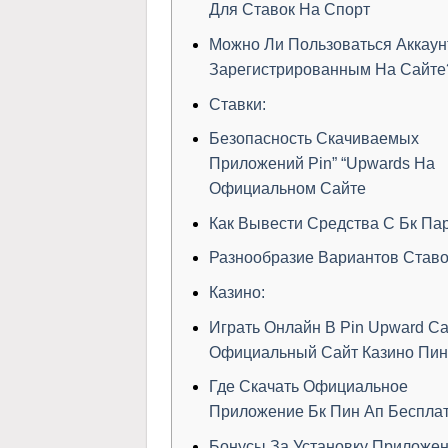
Для Ставок На Спорт
Можно Ли Пользоваться Аккаун
Зарегистрированным На Сайте
Ставки:
Безопасность Скачиваемых
Приложений Pin” “Upwards На
Официальном Сайте
Как Вывести Средства С Бк Па
Разнообразие Вариантов Ставо
Казино:
Играть Онлайн В Pin Upward Ca
Официальный Сайт Казино Пин
Где Скачать Официальное
Приложение Бк Пин Ап Беспла
Бонусы За Установку Приложе