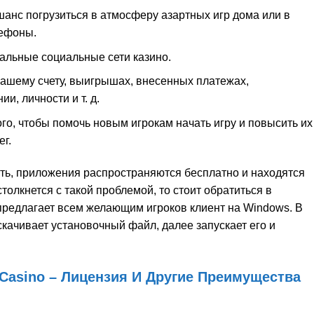
шанс погрузиться в атмосферу азартных игр дома или в
лефоны.
альные социальные сети казино.
ашему счету, выигрышах, внесенных платежах,
, личности и т. д.
го, чтобы помочь новым игрокам начать игру и повысить их
г.
ыть, приложения распространяются бесплатно и находятся
толкнется с такой проблемой, то стоит обратиться в
 предлагает всем желающим игроков клиент на Windows. В
качивает установочный файл, далее запускает его и
Casino – Лицензия И Другие Преимущества