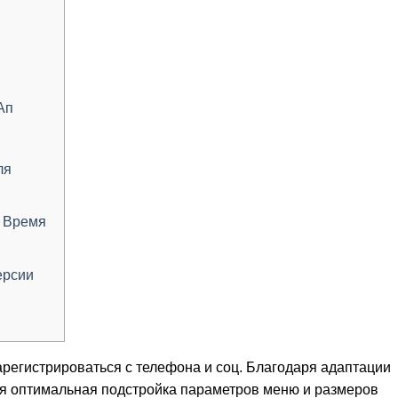
Ап
ля
о Время
ерсии
арегистрироваться с телефона и соц. Благодаря адаптации
я оптимальная подстройка параметров меню и размеров