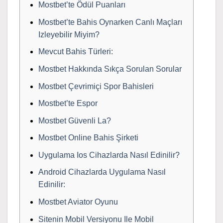
Mostbet’te Ödül Puanları
Mostbet’te Bahis Oynarken Canlı Maçları
Izleyebilir Miyim?
Mevcut Bahis Türleri:
Mostbet Hakkında Sıkça Sorulan Sorular
Mostbet Çevrimiçi Spor Bahisleri
Mostbet’te Espor
Mostbet Güvenli La?
Mostbet Online Bahis Şirketi
Uygulama Ios Cihazlarda Nasıl Edinilir?
Android Cihazlarda Uygulama Nasıl
Edinilir:
Mostbet Aviator Oyunu
Sitenin Mobil Versiyonu Ile Mobil