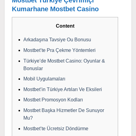
Mostbet Türkiye Çevrimiçi
Kumarhane Mostbet Casino
Content
Arkadaşına Tavsiye Ou Bonusu
Mostbet’te Pra Çekme Yöntemleri
Türkiye’de Mostbet Casino: Oyunlar &
Bonuslar
Mobil Uygulamaları
Mostbet’in Türkiye Artıları Ve Eksileri
Mostbet Promosyon Kodları
Mostbet Başka Hizmetler De Sunuyor
Mu?
Mostbet’te Ücretsiz Döndürme