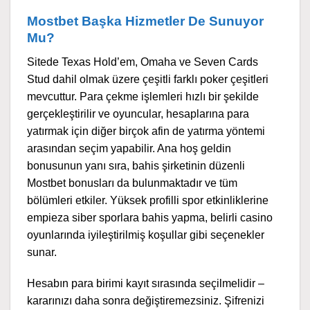
Mostbet Başka Hizmetler De Sunuyor
Mu?
Sitede Texas Hold’em, Omaha ve Seven Cards
Stud dahil olmak üzere çeşitli farklı poker çeşitleri
mevcuttur. Para çekme işlemleri hızlı bir şekilde
gerçekleştirilir ve oyuncular, hesaplarına para
yatırmak için diğer birçok afin de yatırma yöntemi
arasından seçim yapabilir. Ana hoş geldin
bonusunun yanı sıra, bahis şirketinin düzenli
Mostbet bonusları da bulunmaktadır ve tüm
bölümleri etkiler. Yüksek profilli spor etkinliklerine
empieza siber sporlara bahis yapma, belirli casino
oyunlarında iyileştirilmiş koşullar gibi seçenekler
sunar.
Hesabın para birimi kayıt sırasında seçilmelidir –
kararınızı daha sonra değiştiremezsiniz. Şifrenizi