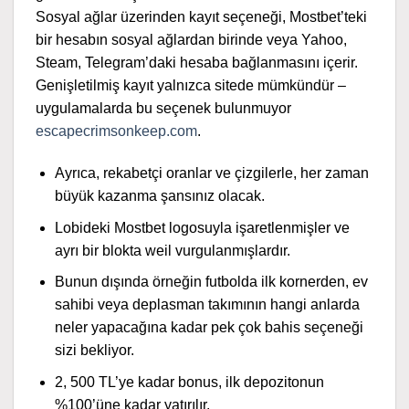
Sosyal ağlar üzerinden kayıt seçeneği, Mostbet’teki
bir hesabın sosyal ağlardan birinde veya Yahoo,
Steam, Telegram’daki hesaba bağlanmasını içerir.
Genişletilmiş kayıt yalnızca sitede mümkündür –
uygulamalarda bu seçenek bulunmuyor
escapecrimsonkeep.com
.
Ayrıca, rekabetçi oranlar ve çizgilerle, her zaman
büyük kazanma şansınız olacak.
Lobideki Mostbet logosuyla işaretlenmişler ve
ayrı bir blokta weil vurgulanmışlardır.
Bunun dışında örneğin futbolda ilk kornerden, ev
sahibi veya deplasman takımının hangi anlarda
neler yapacağına kadar pek çok bahis seçeneği
sizi bekliyor.
2, 500 TL’ye kadar bonus, ilk depozitonun
%100’üne kadar yatırılır.