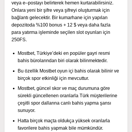
veya e–postayı belirterek hemen kurtarabilirsiniz.
Onlara yeni bir şifre veya şifreyi oluşturmak için
bağlantı gelecektir. Bir kumarhane için yapılan
depozitoda %100 bonus + 12 $ veya daha fazla
para yatırma işleminde seçilen slot oyunları için
250FS.
Mostbet, Türkiye’deki en popüler gayri resmi
bahis bürolarından biri olarak bilinmektedir.
Bu özellik Mostbet oyun içi bahis olarak bilinir ve
birçok spor etkinliği için mevcuttur.
Mostbet, güncel skor ve maç durumuna göre
sürekli güncellenen oranlarla Türk müşterilerine
çeşitli spor dallarına canlı bahis yapma şansı
sunuyor.
Hatta birçok maçta oldukça yüksek oranlarla
favorilere bahis yapmak bile mümkündür.