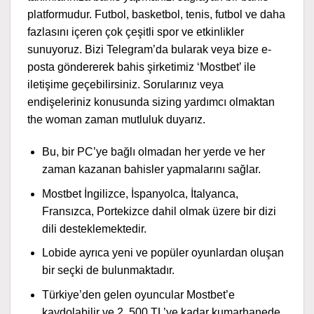
platformudur. Futbol, basketbol, tenis, futbol ve daha
fazlasını içeren çok çeşitli spor ve etkinlikler
sunuyoruz. Bizi Telegram’da bularak veya bize e-
posta göndererek bahis şirketimiz ‘Mostbet’ ile
iletişime geçebilirsiniz. Sorularınız veya
endişeleriniz konusunda sizing yardımcı olmaktan
the woman zaman mutluluk duyarız.
Bu, bir PC’ye bağlı olmadan her yerde ve her
zaman kazanan bahisler yapmalarını sağlar.
Mostbet İngilizce, İspanyolca, İtalyanca,
Fransızca, Portekizce dahil olmak üzere bir dizi
dili desteklemektedir.
Lobide ayrıca yeni ve popüler oyunlardan oluşan
bir seçki de bulunmaktadır.
Türkiye’den gelen oyuncular Mostbet’e
kaydolabilir ve 2, 500 TL’ye kadar kumarhanede