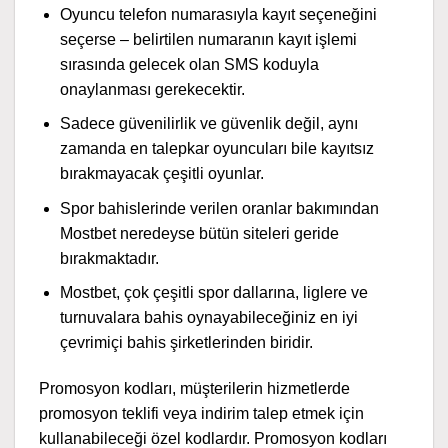
Oyuncu telefon numarasıyla kayıt seçeneğini
seçerse – belirtilen numaranın kayıt işlemi
sırasında gelecek olan SMS koduyla
onaylanması gerekecektir.
Sadece güvenilirlik ve güvenlik değil, aynı
zamanda en talepkar oyuncuları bile kayıtsız
bırakmayacak çeşitli oyunlar.
Spor bahislerinde verilen oranlar bakımından
Mostbet neredeyse bütün siteleri geride
bırakmaktadır.
Mostbet, çok çeşitli spor dallarına, liglere ve
turnuvalara bahis oynayabileceğiniz en iyi
çevrimiçi bahis şirketlerinden biridir.
Promosyon kodları, müşterilerin hizmetlerde
promosyon teklifi veya indirim talep etmek için
kullanabileceği özel kodlardır. Promosyon kodları