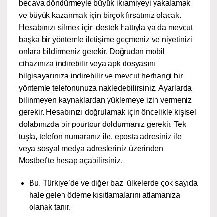
bedava döndürmeyle büyük ikramiyeyi yakalamak
ve büyük kazanmak için birçok fırsatınız olacak.
Hesabınızı silmek için destek hattıyla ya da mevcut
başka bir yöntemle iletişime geçmeniz ve niyetinizi
onlara bildirmeniz gerekir. Doğrudan mobil
cihazınıza indirebilir veya apk dosyasını
bilgisayarınıza indirebilir ve mevcut herhangi bir
yöntemle telefonunuza nakledebilirsiniz. Ayarlarda
bilinmeyen kaynaklardan yüklemeye izin vermeniz
gerekir. Hesabınızı doğrulamak için öncelikle kişisel
dolabınızda bir pourtour doldurmanız gerekir. Tek
tuşla, telefon numaranız ile, eposta adresiniz ile
veya sosyal medya adresleriniz üzerinden
Mostbet’te hesap açabilirsiniz.
Bu, Türkiye’de ve diğer bazı ülkelerde çok sayıda
hale gelen ödeme kısıtlamalarını atlamanıza
olanak tanır.