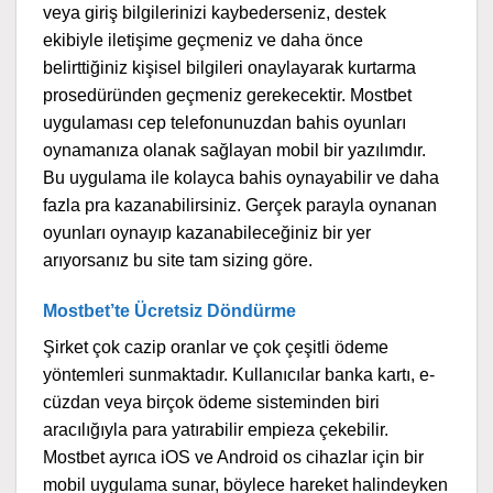
veya giriş bilgilerinizi kaybederseniz, destek
ekibiyle iletişime geçmeniz ve daha önce
belirttiğiniz kişisel bilgileri onaylayarak kurtarma
prosedüründen geçmeniz gerekecektir. Mostbet
uygulaması cep telefonunuzdan bahis oyunları
oynamanıza olanak sağlayan mobil bir yazılımdır.
Bu uygulama ile kolayca bahis oynayabilir ve daha
fazla pra kazanabilirsiniz. Gerçek parayla oynanan
oyunları oynayıp kazanabileceğiniz bir yer
arıyorsanız bu site tam sizing göre.
Mostbet’te Ücretsiz Döndürme
Şirket çok cazip oranlar ve çok çeşitli ödeme
yöntemleri sunmaktadır. Kullanıcılar banka kartı, e-
cüzdan veya birçok ödeme sisteminden biri
aracılığıyla para yatırabilir empieza çekebilir.
Mostbet ayrıca iOS ve Android os cihazlar için bir
mobil uygulama sunar, böylece hareket halindeyken