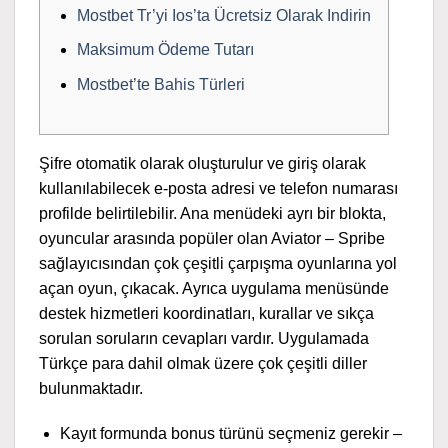
Mostbet Tr’yi Ios’ta Ücretsiz Olarak Indirin
Maksimum Ödeme Tutarı
Mostbet’te Bahis Türleri
Şifre otomatik olarak oluşturulur ve giriş olarak
kullanılabilecek e-posta adresi ve telefon numarası
profilde belirtilebilir. Ana menüdeki ayrı bir blokta,
oyuncular arasında popüler olan Aviator – Spribe
sağlayıcısından çok çeşitli çarpışma oyunlarına yol
açan oyun, çıkacak. Ayrıca uygulama menüsünde
destek hizmetleri koordinatları, kurallar ve sıkça
sorulan soruların cevapları vardır. Uygulamada
Türkçe para dahil olmak üzere çok çeşitli diller
bulunmaktadır.
Kayıt formunda bonus türünü seçmeniz gerekir –