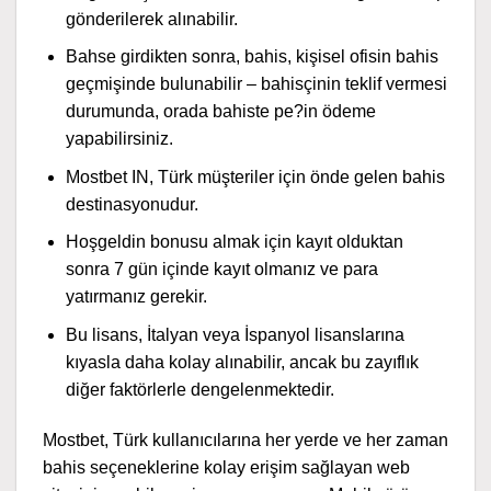
gönderilerek alınabilir.
Bahse girdikten sonra, bahis, kişisel ofisin bahis
geçmişinde bulunabilir – bahisçinin teklif vermesi
durumunda, orada bahiste pe?in ödeme
yapabilirsiniz.
Mostbet IN, Türk müşteriler için önde gelen bahis
destinasyonudur.
Hoşgeldin bonusu almak için kayıt olduktan
sonra 7 gün içinde kayıt olmanız ve para
yatırmanız gerekir.
Bu lisans, İtalyan veya İspanyol lisanslarına
kıyasla daha kolay alınabilir, ancak bu zayıflık
diğer faktörlerle dengelenmektedir.
Mostbet, Türk kullanıcılarına her yerde ve her zaman
bahis seçeneklerine kolay erişim sağlayan web