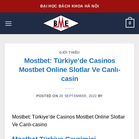
Skip
ĐẠI HỌC BÁCH KHOA HÀ NỘI
to
content
0
GIỚI THIỆU
Mostbet: Türkiye’de Casinos
Mostbet Online Slotlar Ve Canlı-
casin
POSTED ON
20 SEPTEMBER, 2022
BY
Mostbet: Türkiye’de Casinos Mostbet Online Slotlar
Ve Canlı-casino