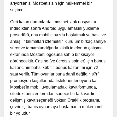
arıyorsanız, Mostbet sizin için mükemmel bir
seçimdir.
Geri kalan durumlarda, mostbet. apk dosyasını
indirdikten sonra Android uygulamasını yükleme
prosedürü, onu mobil cihazda başlatmak ve basit ve
anlaşılır talimatları izlemektir. Kurulum birkaç saniye
sürer ve tamamlandığında, akıllı telefonun çalışma
ekranında Mostbet logosuna sahip bir kısayol
görünecektir. Casino (ve ücretsiz spinler) için bonus
kazancının bahsi x60’tır, bonus kazanımı için 72
saat verilir. Tüm oyunlar buna dahil değildir, s?rf
promosyon koşullarında listelenenler oyuna katılır.
Mostbet’in mobil uygulamadaki kayıt formunda,
sitedeki benzer formdan sadece bir fark vardır –
gelişmiş kayıt seçeneği yoktur. Ortaklık programı,
çevrimiçi bahis oynamaya başlamanın mükemmel
bir yoludur.