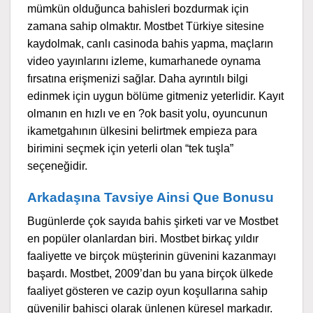
mümkün olduğunca bahisleri bozdurmak için
zamana sahip olmaktır. Mostbet Türkiye sitesine
kaydolmak, canlı casinoda bahis yapma, maçların
video yayınlarını izleme, kumarhanede oynama
fırsatına erişmenizi sağlar. Daha ayrıntılı bilgi
edinmek için uygun bölüme gitmeniz yeterlidir. Kayıt
olmanın en hızlı ve en ?ok basit yolu, oyuncunun
ikametgahının ülkesini belirtmek empieza para
birimini seçmek için yeterli olan “tek tuşla”
seçeneğidir.
Arkadaşına Tavsiye Ainsi Que Bonusu
Bugünlerde çok sayıda bahis şirketi var ve Mostbet
en popüler olanlardan biri. Mostbet birkaç yıldır
faaliyette ve birçok müşterinin güvenini kazanmayı
başardı. Mostbet, 2009’dan bu yana birçok ülkede
faaliyet gösteren ve cazip oyun koşullarına sahip
güvenilir bahisçi olarak ünlenen küresel markadır.