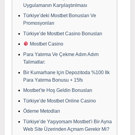
Uygulamanın Karşılaştırılması
Türkiye’deki Mostbet Bonusları Ve
Promosyonları
Türkiye’de Mostbet Casino Bonusları
Mostbet Casino
Para Yatırma Ve Çekme Adım Adım
Talimatlar:
Bir Kumarhane Için Depozitoda %100 Ilk
Para Yatırma Bonusu + 15fs
Mostbet’te Hoş Geldin Bonusları
Türkiye’de Mostbet Online Casino
Ödeme Metodları
Türkiye’de Yaşıyorsam Mostbet’i Bir Ayna
Web Site Üzerinden Açmam Gerekir Mi?