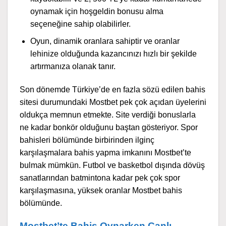
oynamak için hoşgeldin bonusu alma
seçeneğine sahip olabilirler.
Oyun, dinamik oranlara sahiptir ve oranlar
lehinize olduğunda kazancınızı hızlı bir şekilde
artırmanıza olanak tanır.
Son dönemde Türkiye’de en fazla sözü edilen bahis
sitesi durumundaki Mostbet pek çok açıdan üyelerini
oldukça memnun etmekte. Site verdiği bonuslarla
ne kadar bonkör olduğunu baştan gösteriyor. Spor
bahisleri bölümünde birbirinden ilginç
karşılaşmalara bahis yapma imkanını Mostbet’te
bulmak mümkün. Futbol ve basketbol dışında dövüş
sanatlarından batmintona kadar pek çok spor
karşılaşmasına, yüksek oranlar Mostbet bahis
bölümünde.
Mostbet’te Bahis Oynarken Canlı