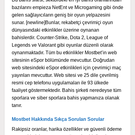
bazılarını empieza NetEnt ve Microgaming gibi önde
gelen sağlayıcıların geniş bir oyun yelpazesini
sunar. [newline]Bunlar, rekabetçi çevrimiçi oyun
dünyasındaki etkinlikler üzerine oynanan
bahislerdir. Counter-Strike, Dota 2, League of
Legends ve Valorant gibi oyunlar düzenli olarak
oynanmaktadır. Tüm bu etkinlikler Mostbet’in web
sitesinin eSpor bölümünde mevcuttur. Doğrudan
web sitesindeki eSpor etkinlikleri için çevrimiçi maç
yayınları mevcuttur. Web sitesi ve 25 dile çevrilmiş
resmi cep telefonu uygulamaları ile 93 ülkede
faaliyet göstermektedir. Bahis şirketi neredeyse tüm
sporlara ve siber sporlara bahis yapmanıza olanak
tanır.
Mostbet Hakkında Sıkça Sorulan Sorular
Rakipsiz oranlar, harika özellikler ve güvenli ödeme