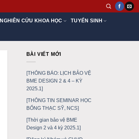
NGHIÊN CỨU KHOA HỌC
TUYỂN SINH
BÀI VIẾT MỚI
[THÔNG BÁO: LỊCH BẢO VỆ
BME DESIGN 2 & 4 – KỲ
2025.1]
[THÔNG TIN SEMINAR HỌC
BỔNG THẠC SỸ, NCS]
[Thời gian bảo vệ BME
Design 2 và 4 kỳ 2025.1]