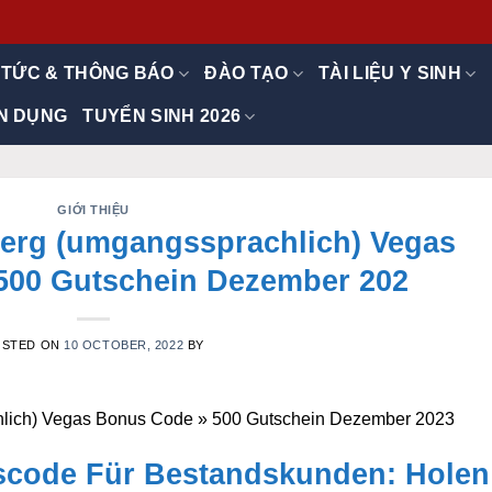
 TỨC & THÔNG BÁO
ĐÀO TẠO
TÀI LIỆU Y SINH
N DỤNG
TUYỂN SINH 2026
GIỚI THIỆU
erg (umgangssprachlich) Vegas
500 Gutschein Dezember 202
OSTED ON
10 OCTOBER, 2022
BY
hlich) Vegas Bonus Code » 500 Gutschein Dezember 2023
scode Für Bestandskunden: Holen