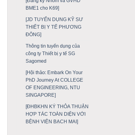
[Đăng ký Nhóm và GVHD
BME1 cho K69]
[JD TUYỂN DỤNG KỸ SƯ
THIẾT BỊ Y TẾ PHƯƠNG
ĐÔNG]
Thông tin tuyển dụng của
công ty Thiết bị y tế SG
Sagomed
[Hội thảo: Embark On Your
PhD Journey At COLLEGE
OF ENGINEERING, NTU
SINGAPORE]
[ĐHBKHN KÝ THỎA THUẬN
HỢP TÁC TOÀN DIỆN VỚI
BỆNH VIỆN BẠCH MAI]