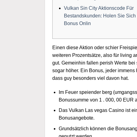
Vulkan Sin City Aktionscode Für
Bestandskunden: Holen Sie Sich
Bonus Onlin
Einen diese Aktion oder schier Freispie
weiteren Prozentsätze, also für living 
gut. Gemeinhin fallen perish Werte bei 
sogar höher. Ein Bonus, jeder immens 
dass guy besonders viel davon hat.
Im Feuer speiender berg (umgangss
Bonussumme von 1 . 000, 00 EUR auf
Das Vulkan Las vegas Casino ist eind
Bonusangebote.
Grundsätzlich können die Bonusange
genutzt werden.