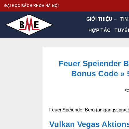
Skip
ĐẠI HỌC BÁCH KHOA HÀ NỘI
to
content
GIỚI THIỆU
TIN
HỢP TÁC
TUYỂ
Feuer Speiender B
Bonus Code » 
P
Feuer Speiender Berg (umgangssprac
Vulkan Vegas Aktion