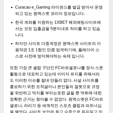
Curacao e_Gaming 라이센스를 발급 받아서 운영
되고 있는 원엑스벳 코리아 정보입니다.
한국 계좌를 지원하는 1XBET 해외배팅사이트에
서는 모든 입출금을 5분이내로 처리를 하고 있습
니다.
하지만 사이트 다중계정은 원엑스벳 사이트의 이
용약관 1조 1항인 만큼 엄격하기에, 플레이어 스
스로 사전에 방지해야하는 숙제 입니다.
또한 가장 큰 셀럽 구단인 FC바르셀로나를 정식 스폰
활동으로 대표하고 있는데 이미지 유지를 위해서라
도 이러한 이슈를 절대 만들리 없다. 사설 사이트를
홍보하기 위한 조작글이나 본인들의 잘못으로 규정
을 위반하고 억지를 부리는듯한 글들 뿐 먹튀에 대한
정확한 근거는 찾아볼 수 없었다. 원엑스벳은 FC바르
셀로나, 라리가 등 세계적인 스포츠 클럽과 파트너십
을 맺었다. 사이트 보안은 최고 수준으로 유지되고 있