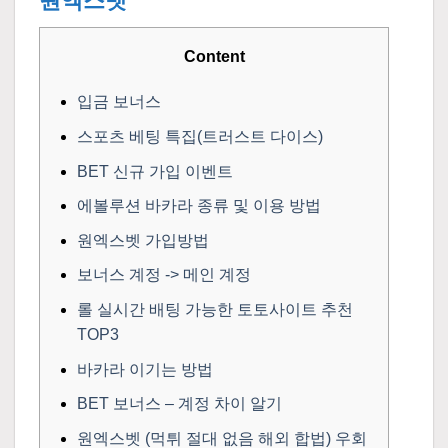
원엑스벳
Content
입금 보너스
스포츠 베팅 특집(트러스트 다이스)
BET 신규 가입 이벤트
에볼루션 바카라 종류 및 이용 방법
원엑스벳 가입방법
보너스 계정 -> 메인 계정
롤 실시간 배팅 가능한 토토사이트 추천
TOP3
바카라 이기는 방법
BET 보너스 – 계정 차이 알기
원엑스벳 (먹튀 절대 없음 해외 합법) 우회