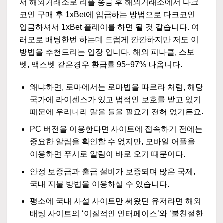
서 해외거래소로 리플 송금 후 해외거래소에서 다크
코인 구매 후 1xBet에 입금하는 방법으로 다크코인
입금하셔서 1xBet 플레이를 하면 될 것 같습니다. 여
러모로 배팅한번 하는데 드럽게 깐깐하지만 저도 이
방법을 추천드리는 입장 입니다. 해외 피나클, 스보
벳, 맥스벳 같은경우 환급률 95~97% 나옵니다.
왜냐하면, 로마에서는 로마법을 따르라 처럼, 해당
국가에 라이센스가 있고 법적인 보호를 받고 있기
때문에 우리나라 말을 들을 필요가 전혀 없거든요.
PC 버전을 이용한다면 사이트에 접속하기 전에는
중요한 알림을 확인할 수 없지만, 모바일 어플을
이용하면 푸시로 알림이 바로 오기 때문이다.
안정 보증금과 출금 설비가 보증되며 많은 국제,
국내 지불 방법을 이용하실 수 있습니다.
평소에 국내 사설 사이트만 써왔던 유저라면 해외
배팅 사이트의 ‘이질적인 인터페이스’와 ‘불친절한