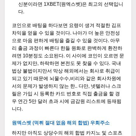
신분이라면 1XBET(원엑스벳)은 최고의 선택입니
다.
코인으로 배팅을 하다보면 요령이 생겨 적절한 김프
차익을 얻을 수 있을 것이다. 나아가 더 높은 안전성
으로 마음 편하게 배팅을 즐길 수 있을 것이다. 아무
리 출금 과정이 빠른다 한들 원화로 완벽하게 환전하
려면 10분정도 소요된다. 이 사이에 코인이 오르면 문
제가 없지만, 하락하면 본전도 못 찾을 수 있다. 국내
법상 불법이지만서 막상 해외에서는 회사로 취급이
되고 있기 때문에 뇌물수수,비리와 같은 회사차원에
서의 문제가 발생하지 않는 한.. 다만, 넷텔러나 스크
릴은 가입 시 등록한 카드 번호로 직접 출금을 할 경
우 연간 5만 달러 초과 시에 금감원 리스트에 등재됩
니다.
원엑스벳 (먹튀 절대 없음 해외 합법) 우회주소
하지만 아직도 상당수의 해외 합법 카지노 및 스포츠