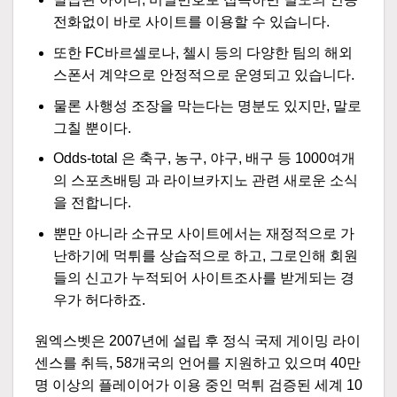
전화없이 바로 사이트를 이용할 수 있습니다.
또한 FC바르셀로나, 첼시 등의 다양한 팀의 해외
스폰서 계약으로 안정적으로 운영되고 있습니다.
물론 사행성 조장을 막는다는 명분도 있지만, 말로
그칠 뿐이다.
Odds-total 은 축구, 농구, 야구, 배구 등 1000여개
의 스포츠배팅 과 라이브카지노 관련 새로운 소식
을 전합니다.
뿐만 아니라 소규모 사이트에서는 재정적으로 가
난하기에 먹튀를 상습적으로 하고, 그로인해 회원
들의 신고가 누적되어 사이트조사를 받게되는 경
우가 허다하죠.
원엑스벳은 2007년에 설립 후 정식 국제 게이밍 라이
센스를 취득, 58개국의 언어를 지원하고 있으며 40만
명 이상의 플레이어가 이용 중인 먹튀 검증된 세계 10