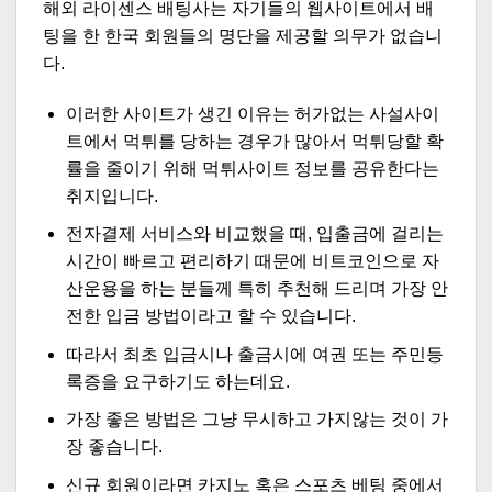
해외 라이센스 배팅사는 자기들의 웹사이트에서 배
팅을 한 한국 회원들의 명단을 제공할 의무가 없습니
다.
이러한 사이트가 생긴 이유는 허가없는 사설사이
트에서 먹튀를 당하는 경우가 많아서 먹튀당할 확
률을 줄이기 위해 먹튀사이트 정보를 공유한다는
취지입니다.
전자결제 서비스와 비교했을 때, 입출금에 걸리는
시간이 빠르고 편리하기 때문에 비트코인으로 자
산운용을 하는 분들께 특히 추천해 드리며 가장 안
전한 입금 방법이라고 할 수 있습니다.
따라서 최초 입금시나 출금시에 여권 또는 주민등
록증을 요구하기도 하는데요.
가장 좋은 방법은 그냥 무시하고 가지않는 것이 가
장 좋습니다.
신규 회원이라면 카지노 혹은 스포츠 베팅 중에서