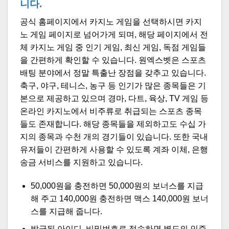
니다.
공식 홈페이지에서 카지노 게임을 선택하시면 카지
노 게임 페이지로 넘어가게 되며, 해당 페이지에서 전
체 카지노 게임 중 인기 게임, 최신 게임, 독점 게임들
을 간편하게 확인할 수 있습니다. 원엑스벳은 스포츠
배팅 분야에서 정말 특출난 장점을 갖추고 있습니다.
축구, 야구, 테니스, 농구 등 인기가 많은 종목들은 기
본으로 제공하고 있으며 경마, 다트, 육상, TV 게임 등
온라인 카지노에서 비주류로 취급되는 스포츠 종목
들도 존재합니다. 해당 종목들을 제외하고도 수십 가
지의 종목과 수천 개의 경기들이 있습니다. 또한 국내
유저들이 간편하게 사용할 수 있도록 계좌 이체, 은행
송금 서비스를 지원하고 있습니다.
50,000원을 충전하면 50,000원의 보너스를 지급
해 주고 140,000원 충전하면 맥스 140,000원 보너
스를 지급해 줍니다.
발급된 아이디, 비밀번호로 접속하면 별도의 인증