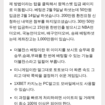
제 방법이라는 탑을 클릭해서 원엑스벳 입금 페이지
로 이동됩니다. 베팅은 2월 9일날 하셧는데 50만원
입금은 2월 14일날 하셧습니다. 200만원 환전요청 신
청하신 내역은 첨부를 하지않으셨습니다. 30만 50만
두번 입금하시고 15만원 한번인출 받으시고 NBA언
더오버, 국농언더오버, 배구언더오버, 승패 베팅하셧
는데 계좌잔고는 1,000만원이 있습니다.
더블찬스 배팅이란 위 이미지를 보시듯 승무패 중
승무,승패,무패를 한 번에 배팅할 수 있는 기능을
더블찬스라고 일컬어 부릅니다.
미니게임이란 말그대로 토토보다 더 짜른 속도 그
리고 대박 쪽박을 결정하기 쉬운 게임입니다.
1XBET 카지노는 PC말고도 모바일에서도 사용할
수 있습니다.
이 과정을 빠르게 처리하려면 사이트의 일 거래액
이 최소 100억 이상은 되어야 한다.