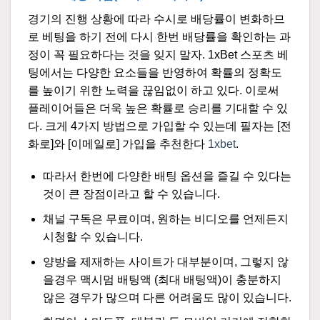
경기의 진행 상황에 따라 수시로 배당률이 변화하므
로 베팅을 하기 전에 다시 한번 배당률을 확인하는 과
정이 꼭 필요하다는 것을 잊지 말자. 1xBet 스포츠 베
팅에서는 다양한 요소들을 반영하여 확률의 정확도
를 높이기 위한 노력을 끊임없이 하고 있다. 이로써
플레이어들은 더욱 높은 확률로 승리를 기대할 수 있
다. 크게 4가지 방법으로 가입할 수 있는데 필자는 [전
화로]와 [이메일로] 가입을 추천한다
1xbet
.
따라서 한번에 다양한 배팅 옵션을 즐길 수 있다는
것이 큰 장점이라고 할 수 있습니다.
채널 구독은 무료이며, 원하는 비디오를 언제든지
시청할 수 있습니다.
양방을 제재하는 사이트가 대부분이며, 그렇지 않
을경우 맥시멈 배팅액 (최대 배팅액)이 충분하지
않은 경우가 많으며 다른 어려움도 많이 있습니다.