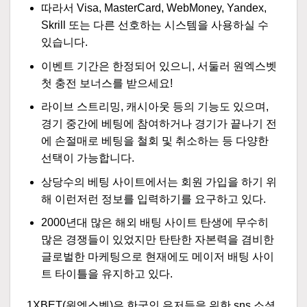
따라서 Visa, MasterCard, WebMoney, Yandex,
Skrill 또는 다른 선호하는 시스템을 사용하실 수
있습니다.
이벤트 기간은 한정되어 있으니, 서둘러 원엑스벳
첫 충전 보너스를 받으세요!
라이브 스트리밍, 캐시아웃 등의 기능도 있으며,
경기 중간에 베팅에 참여하거나 경기가 끝나기 전
에 손절매로 베팅을 철회 및 취소하는 등 다양한
선택이 가능합니다.
상당수의 베팅 사이트에서는 회원 가입을 하기 위
해 이런저런 정보를 입력하기를 요구하고 있다.
2000년대 많은 해외 배팅 사이트 탄생에 무수히
많은 경쟁들이 있었지만 탄탄한 자본력을 겸비한
글로벌한 마케팅으로 현재에도 메이저 배팅 사이
트 타이틀을 유지하고 있다.
1XBET(원엑스벳)은 한국인 유저들을 위한 sns 소셜