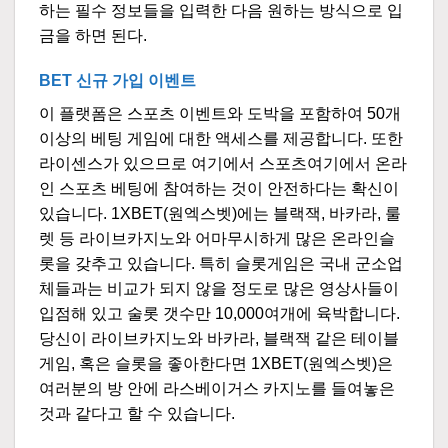
하는 필수 정보들을 입력한 다음 원하는 방식으로 입
금을 하면 된다.
BET 신규 가입 이벤트
이 플랫폼은 스포츠 이벤트와 도박을 포함하여 50개
이상의 베팅 게임에 대한 액세스를 제공합니다. 또한
라이센스가 있으므로 여기에서 스포츠여기에서 온라
인 스포츠 베팅에 참여하는 것이 안전하다는 확신이
있습니다. 1XBET(원엑스벳)에는 블랙잭, 바카라, 룰
렛 등 라이브카지노와 어마무시하게 많은 온라인슬
롯을 갖추고 있습니다. 특히 슬롯게임은 국내 군소업
체들과는 비교가 되지 않을 정도로 많은 영상사들이
입점해 있고 술롯 갯수만 10,000여개에 육박합니다.
당신이 라이브카지노와 바카라, 블랙잭 같은 테이블
게임, 혹은 슬롯을 좋아한다면 1XBET(원엑스벳)은
여러분의 방 안에 라스베이거스 카지노를 들여놓은
것과 같다고 할 수 있습니다.