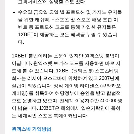
고객서비스’에 실망할 수도 있다.
수요일,금요일 요일 별 프로모션 및 카지노 유저들
을 위한 캐쉬백, E스포츠 및 스포츠 배팅 조합 이
벤트 등 프로모션 코드를 통해 가입한 유저들은
1XBET이 제공하는 모든 혜택을 누릴 수 있습니
다.
1XBET 불법이라는 소문이 있지만 원엑스벳 불법이
아닙니다. 원엑스벳 보너스 코드를 사용하면 바로 시
도해 볼 수 있습니다. 1XBET(원엑스벳) 스포츠베팅
회사는 러시아 모스크바에 위치하여 있고 2007년에
설립이 되었습니다. 정식 게이밍 라이센스 (쿠라카오
게이밍) 를 취득하여 해당정부에 승인을 받고 합법적
으로 운영하고 있으며, 전세계 이용자수만 400,000명
이 넘습니다. 1XBET은 해외에서 열손가락안에 꼽히
는 세계적인 스포츠 북메이커입니다.
원엑스벳 가입방법