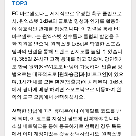
TOP3
FC 바르셀로나는 세계적으로 유명한 축구 클럽으로
서, 원엑스벳 1xBet의 글로벌 명성과 인기를 활용하
여 상호적인 관계를 형성합니다. 이 협력을 통해 FC
바르셀로나는 원엑스벳 선수들과 클럽의 발전을 위
한 지원을 받으며, 원엑스벳 1xBet은 탁월한 스포츠
팀과의 연결을 통해 브랜드 인지도를 높일 수 있습니
다. 365일 24시간 고객 응대를 하고 있으며, 당연하게
도 한국 원화(KRW)로도 배팅이 가능하다. 입출금 방
법으로는 대표적으로 [원화송금]과 [비트코인]이 있으
며, 1시간 내로 모든 환전(입출금)이 처리된다. 1xBet
에서 경마에 베팅 하려면 스포츠북으로 이동하여 왼
쪽의 도구 모음에서 선택하십시오.
선택한 방법에 따라 휴대폰이나 이메일로 코드를 받
게 되며, 이 코드를 지정된 필드에 입력해야 합니다.
소셜 네트워크를 통해 등록하기로 선택한 경우 목록
에서 이미 계정이있는 것을 선택하십시오. 원엑스벳