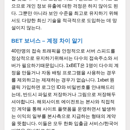
으므로 개인 정보 유출에 대한 걱정은 하지 않아도 된
다. 그뿐만 아니라 보안 수준을 최고로 유지하기 위해
서도 다양한 최신 기술을 적극적으로 도입하는 데 망
설이지 않는다.
BET 보너스 – 계정 차이 알기
40만명의 접속 트래픽을 안정적으로 서버 스피드를
정상적으로 유지하기위해서는 다수의 접속주소와 서
버가 필요하기때문입니다. 1xBET은 1명이 다수의 계
정을 만들거나 자동 배팅 프로그램을 사용하는 경우
를 제외하고는 제재하는 경우가 없습니다. 1xbet 원
클릭 가입하면 로그인 ID와 비밀번호를 안내해드리
는데, 반드시 파일로 저장하거나 그림으로 저장해두
셔야합니다. 해외사이트 에이전트는 본사와 직접적
인 계약을 통해 사이트 플랫폼을 운영하면서 발생하
는 이익의 일부를 본사측으로 지급하는 형태의 계약
을 뜻합니다. 이들은 모두 한화 입출금 서비스/한국어