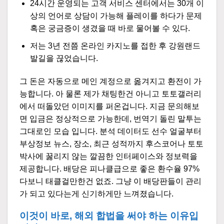
24시간 운영되는 고객 서비스 센터에서는 30개 이
상의 언어로 상담이 가능해 플레이를 하다가 문제
혹은 궁금증이 생겼을 때 바로 물어볼 수 있다.
저는 3년 전쯤 온라인 카지노를 접한 후 강원랜드
발길을 끊었습니다.
그 돈은 자동으로 메인 계정으로 옮겨지고 환전이 가
능합니다. 아 물론 제가 채팅한건 아니고 토토갤러리
에서 떠돌았던 이미지를 퍼온겁니다. 지금 문의해보
면 입금은 정상적으로 가능한데, 번역기 돌린 말투는
그대로인 모습 입니다. 분석 데이터도 선수 얼굴부터
부상정보 뉴스, 장소, 최근 성적까지 후스코어나 토토
박사에 꿇리지 않는 깔끔한 인터페이스와 정보력을
제공합니다. 배당은 피나클급으로 좋은 환수율 97%
다보니 태클걸만한건 없죠. 그냥 이 배당판들이 관리
가 되고 있다는게 신기하게만 느껴졌습니다.
이것이 바로, 해외 합법을 써야 하는 이유입