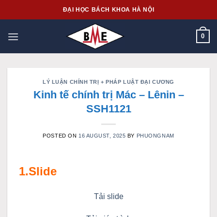
Skip
ĐẠI HỌC BÁCH KHOA HÀ NỘI
to
content
0
LÝ LUẬN CHÍNH TRỊ + PHÁP LUẬT ĐẠI CƯƠNG
Kinh tế chính trị Mác – Lênin –
SSH1121
POSTED ON
16 AUGUST, 2025
BY
PHUONGNAM
1.Slide
Tải slide