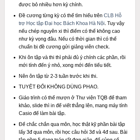
được bỏ nhiều hơn kỳ chính.
Đề cương từng kỳ có thể tìm hiểu trên
CLB Hỗ
trợ Học tập Đại học Bách Khoa Hà Nội
. Tuy vậy
nếu chép nguyên xi thì điểm có thể không cao
như kỳ vọng đâu. Nếu có thời gian thì có thể
chuẩn bị đề cương gửi giảng viên check.
Khi ôn tập và thi thì phải đủ ý chính các phần, rồi
mới tính đến ý nhỏ, xong mới đến tiểu tiết.
Nên ôn tập từ 2-3 tuần trước khi thi.
TUYỆT ĐỐI KHÔNG DÙNG PHAO.
Giáo trình có thể mượn ở Thư viện TQB để tham
khảo, slide thì in để viết thẳng lên, mang máy tính
Casio để làm bài tập.
Để chắc chắn qua môn, học thật kỹ phần bài tập
lấy 3đ qua môn, rồi học câu hỏi 3đ và 4đ sau. Bài
tập gồm 5 dạng toán rất đơn giản, để củng cố