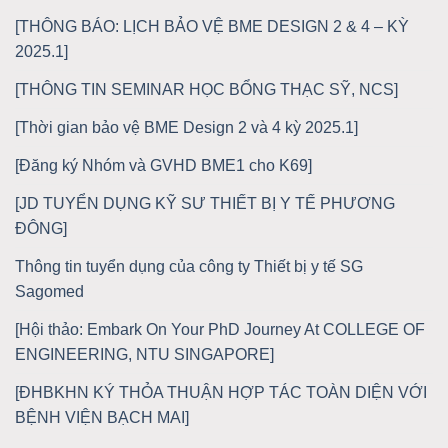
[THÔNG BÁO: LỊCH BẢO VỆ BME DESIGN 2 & 4 – KỲ
2025.1]
[THÔNG TIN SEMINAR HỌC BỔNG THẠC SỸ, NCS]
[Thời gian bảo vệ BME Design 2 và 4 kỳ 2025.1]
[Đăng ký Nhóm và GVHD BME1 cho K69]
[JD TUYỂN DỤNG KỸ SƯ THIẾT BỊ Y TẾ PHƯƠNG
ĐÔNG]
Thông tin tuyển dụng của công ty Thiết bị y tế SG
Sagomed
[Hội thảo: Embark On Your PhD Journey At COLLEGE OF
ENGINEERING, NTU SINGAPORE]
[ĐHBKHN KÝ THỎA THUẬN HỢP TÁC TOÀN DIỆN VỚI
BỆNH VIỆN BẠCH MAI]