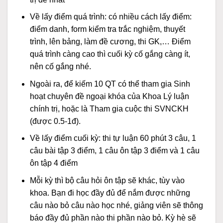
Về lấy điểm quá trình: có nhiều cách lấy điểm:
điểm danh, form kiểm tra trắc nghiệm, thuyết
trình, lên bảng, làm đề cương, thi GK,… Điểm
quá trình càng cao thì cuối kỳ cố gắng càng ít,
nên cố gắng nhé.
Ngoài ra, để kiếm 10 QT có thể tham gia Sinh
hoạt chuyên đề ngoại khóa của Khoa Lý luận
chính trị, hoặc là Tham gia cuộc thi SVNCKH
(được 0.5-1đ).
Về lấy điểm cuối kỳ: thi tự luận 60 phút 3 câu, 1
câu bài tập 3 điểm, 1 câu ôn tập 3 điểm và 1 câu
ôn tập 4 điểm
Mỗi kỳ thì bộ câu hỏi ôn tập sẽ khác, tùy vào
khoa. Bạn đi học đầy đủ để nắm được những
câu nào bỏ câu nào học nhé, giảng viên sẽ thông
báo đầy đủ phần nào thi phần nào bỏ. Kỳ hè sẽ