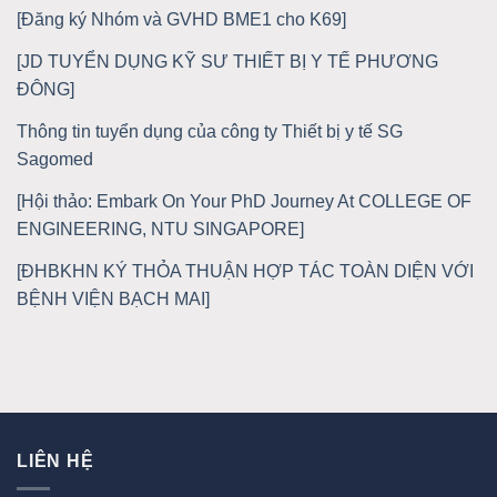
[Đăng ký Nhóm và GVHD BME1 cho K69]
[JD TUYỂN DỤNG KỸ SƯ THIẾT BỊ Y TẾ PHƯƠNG
ĐÔNG]
Thông tin tuyển dụng của công ty Thiết bị y tế SG
Sagomed
[Hội thảo: Embark On Your PhD Journey At COLLEGE OF
ENGINEERING, NTU SINGAPORE]
[ĐHBKHN KÝ THỎA THUẬN HỢP TÁC TOÀN DIỆN VỚI
BỆNH VIỆN BẠCH MAI]
LIÊN HỆ