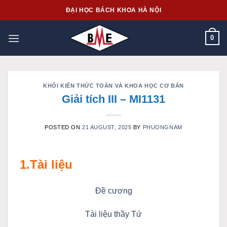
Skip
ĐẠI HỌC BÁCH KHOA HÀ NỘI
to
content
0
KHỐI KIẾN THỨC TOÁN VÀ KHOA HỌC CƠ BẢN
Giải tích III – MI1131
POSTED ON
21 AUGUST, 2025
BY
PHUONGNAM
1.Tài liệu
Đề cương
Tài liệu thầy Tứ