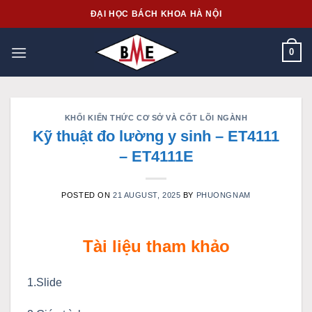
Skip
ĐẠI HỌC BÁCH KHOA HÀ NỘI
to
content
0
KHỐI KIẾN THỨC CƠ SỞ VÀ CỐT LÕI NGÀNH
Kỹ thuật đo lường y sinh – ET4111
– ET4111E
POSTED ON
21 AUGUST, 2025
BY
PHUONGNAM
Tài liệu tham khảo
1.Slide