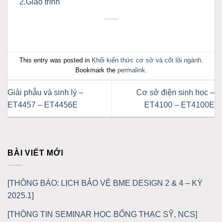
2.Giáo trình
This entry was posted in
Khối kiến thức cơ sở và cốt lõi ngành
.
Bookmark the
permalink
.
Giải phẫu và sinh lý –
Cơ sở điện sinh học –
ET4457 – ET4456E
ET4100 – ET4100E
BÀI VIẾT MỚI
[THÔNG BÁO: LỊCH BẢO VỆ BME DESIGN 2 & 4 – KỲ
2025.1]
[THÔNG TIN SEMINAR HỌC BỔNG THẠC SỸ, NCS]