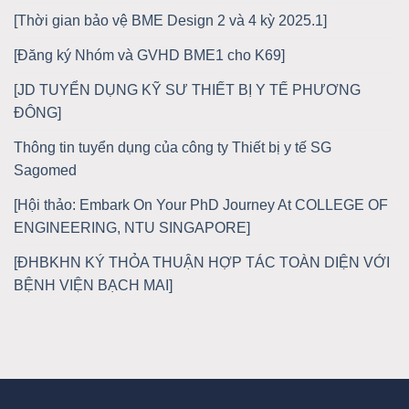
[Thời gian bảo vệ BME Design 2 và 4 kỳ 2025.1]
[Đăng ký Nhóm và GVHD BME1 cho K69]
[JD TUYỂN DỤNG KỸ SƯ THIẾT BỊ Y TẾ PHƯƠNG
ĐÔNG]
Thông tin tuyển dụng của công ty Thiết bị y tế SG
Sagomed
[Hội thảo: Embark On Your PhD Journey At COLLEGE OF
ENGINEERING, NTU SINGAPORE]
[ĐHBKHN KÝ THỎA THUẬN HỢP TÁC TOÀN DIỆN VỚI
BỆNH VIỆN BẠCH MAI]