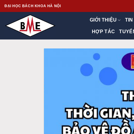
Skip
ĐẠI HỌC BÁCH KHOA HÀ NỘI
to
content
GIỚI THIỆU
TIN
HỢP TÁC
TUYỂ