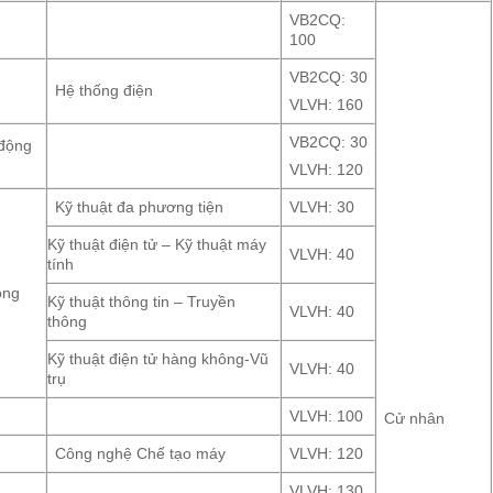
VB2CQ:
100
VB2CQ: 30
Hệ thống điện
VLVH: 160
VB2CQ: 30
 động
VLVH: 120
Kỹ thuật đa phương tiện
VLVH: 30
Kỹ thuật điện tử – Kỹ thuật máy
VLVH: 40
tính
ông
Kỹ thuật thông tin – Truyền
VLVH: 40
thông
Kỹ thuật điện tử hàng không-Vũ
VLVH: 40
trụ
VLVH: 100
Cử nhân
Công nghệ Chế tạo máy
VLVH: 120
VLVH: 130