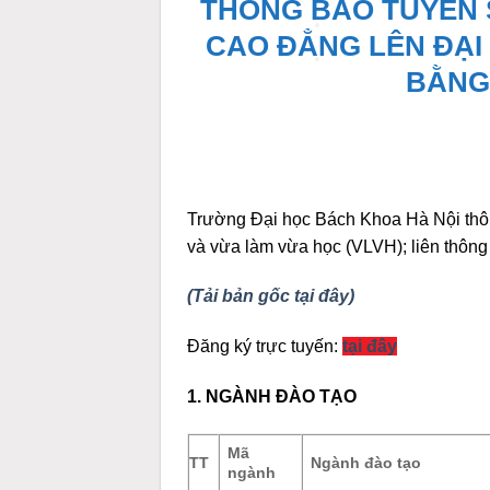
THÔNG BÁO TUYỂN S
CAO ĐẲNG LÊN ĐẠI 
BẰNG
Trường Đại học Bách Khoa Hà Nội thôn
và vừa làm vừa học (VLVH); liên thông
(Tải bản gốc tại đây)
Đăng ký trực tuyến:
tại đây
1. NGÀNH ĐÀO TẠO
Mã
TT
Ngành đào tạo
ngành