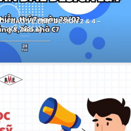
THÔNG BÁO
CH BẢO VỆ BME DESIGN 2 & 4 –
KỲ 2025.1]
======================
24
Feb