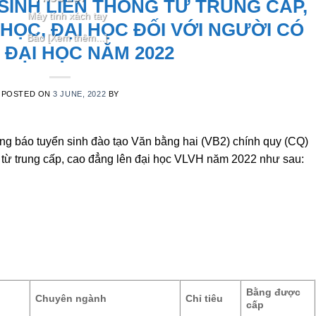
INH LIÊN THÔNG TỪ TRUNG CẤP,
Máy tính xách tay
HỌC, ĐẠI HỌC ĐỐI VỚI NGƯỜI CÓ
Bảo [Xem thêm...]
 ĐẠI HỌC NĂM 2022
POSTED ON
3 JUNE, 2022
BY
g báo tuyển sinh đào tạo Văn bằng hai (VB2) chính quy (CQ)
 từ trung cấp, cao đẳng lên đại học VLVH năm 2022 như sau:
Bằng được
Chuyên ngành
Chỉ tiêu
cấp