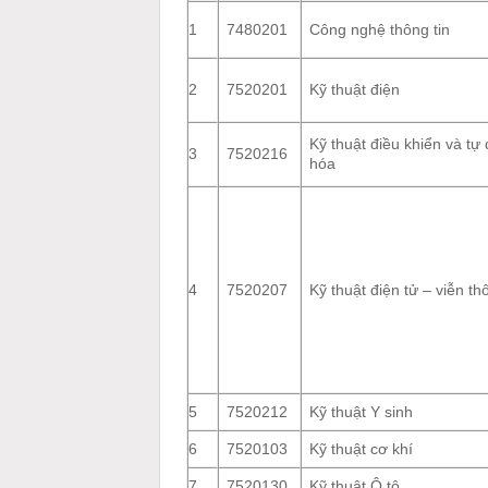
1
7480201
Công nghệ thông tin
2
7520201
Kỹ thuật điện
Kỹ thuật điều khiển và tự
3
7520216
hóa
4
7520207
Kỹ thuật điện tử – viễn th
5
7520212
Kỹ thuật Y sinh
6
7520103
Kỹ thuật cơ khí
7
7520130
Kỹ thuật Ô tô