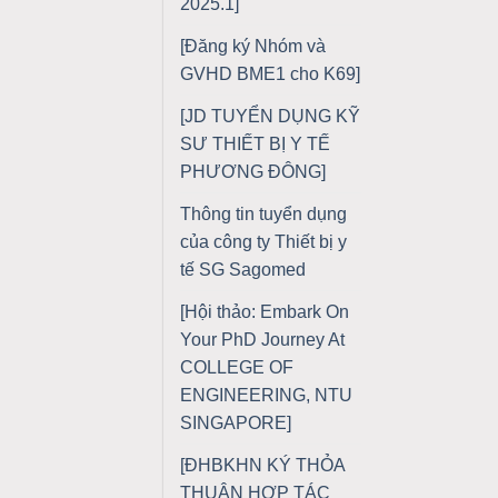
2025.1]
[Đăng ký Nhóm và
GVHD BME1 cho K69]
[JD TUYỂN DỤNG KỸ
SƯ THIẾT BỊ Y TẾ
PHƯƠNG ĐÔNG]
Thông tin tuyển dụng
của công ty Thiết bị y
tế SG Sagomed
[Hội thảo: Embark On
Your PhD Journey At
COLLEGE OF
ENGINEERING, NTU
SINGAPORE]
[ĐHBKHN KÝ THỎA
THUẬN HỢP TÁC