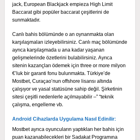
jack, European Blackjack empieza High Limit
Baccarat gibi popüler baccarat çeşitlerini de
sunmaktadır.
Canlı bahis bölümünde o an oynanmakta olan
karşılaşmaları izleyebilirsiniz. Canlı maç bölümünde
ayrıca karşılaşmada u ana kadar yaşanan
gelişmelerinde özetlerini bulabilirsiniz. Ayrıca
sitenin kazançları ödemek için three or more milyon
€’luk bir garanti fonu bulunmakta. Türkiye’de
Mostbet, Curaçao’nun offshore lisansı altında
çalışıyor ve yasal statüsüne sahip değil. Şirketinin
sitesi çeşitli nedenlerle açılmayabilir –” “teknik
çalışma, engelleme vb.
Android Cihazlarda Uygulama Nasıl Edinilir:
Mostbet ayrıca oyuncuların yaptıkları her bahis için
puan kazanabilecekleri bir Sadakat Programına