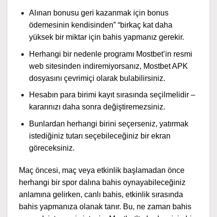
Alınan bonusu geri kazanmak için bonus
ödemesinin kendisinden” “birkaç kat daha
yüksek bir miktar için bahis yapmanız gerekir.
Herhangi bir nedenle programı Mostbet’in resmi
web sitesinden indiremiyorsanız, Mostbet APK
dosyasını çevrimiçi olarak bulabilirsiniz.
Hesabın para birimi kayıt sırasında seçilmelidir –
kararınızı daha sonra değiştiremezsiniz.
Bunlardan herhangi birini seçerseniz, yatırmak
istediğiniz tutarı seçebileceğiniz bir ekran
göreceksiniz.
Maç öncesi, maç veya etkinlik başlamadan önce
herhangi bir spor dalına bahis oynayabileceğiniz
anlamına gelirken, canlı bahis, etkinlik sırasında
bahis yapmanıza olanak tanır. Bu, ne zaman bahis