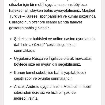
cihazlar için bir mobil uygulama sunar, böylece
hareket halindeyken bahis oynayabilirsiniz. Mostbet
Türkiye – Küresel spor bahisleri ve kumar pazarında
Curaçao’nun offshore lisansı altında faaliyet
gösteren bahis şirketidir.
Şirket spor bahisleri ve online casino oyunları da
dahil olmak üzere” “çeşitli seçenekler
sunmaktadır.
Uygulama Rusça ve İngilizce olarak mevcuttur,
böylece size en uygun dili seçebilirsiniz.
Bunun temel sebebi ise bahis yapılabilecek
çeşitli spor ve oyunlar sunmalarıdır.
Ancak, Android uygulamasını Mostbet’in mobil
sitesinden ücretsiz ve hızlı bir şekilde
indirebilirsiniz.