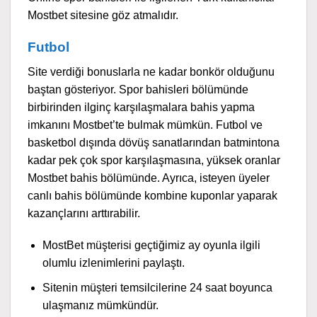
Mostbet sitesine göz atmalıdır.
Futbol
Site verdiği bonuslarla ne kadar bonkör olduğunu
baştan gösteriyor. Spor bahisleri bölümünde
birbirinden ilginç karşılaşmalara bahis yapma
imkanını Mostbet’te bulmak mümkün. Futbol ve
basketbol dışında dövüş sanatlarından batmintona
kadar pek çok spor karşılaşmasına, yüksek oranlar
Mostbet bahis bölümünde. Ayrıca, isteyen üyeler
canlı bahis bölümünde kombine kuponlar yaparak
kazançlarını arttırabilir.
MostBet müşterisi geçtiğimiz ay oyunla ilgili
olumlu izlenimlerini paylaştı.
Sitenin müşteri temsilcilerine 24 saat boyunca
ulaşmanız mümkündür.