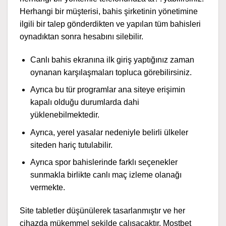
Herhangi bir müşterisi, bahis şirketinin yönetimine
ilgili bir talep gönderdikten ve yapılan tüm bahisleri
oynadıktan sonra hesabını silebilir.
Canlı bahis ekranına ilk giriş yaptığınız zaman
oynanan karşılaşmaları topluca görebilirsiniz.
Ayrıca bu tür programlar ana siteye erişimin
kapalı olduğu durumlarda dahi
yüklenebilmektedir.
Ayrıca, yerel yasalar nedeniyle belirli ülkeler
siteden hariç tutulabilir.
Ayrıca spor bahislerinde farklı seçenekler
sunmakla birlikte canlı maç izleme olanağı
vermekte.
Site tabletler düşünülerek tasarlanmıştır ve her
cihazda mükemmel şekilde çalışacaktır. Mostbet