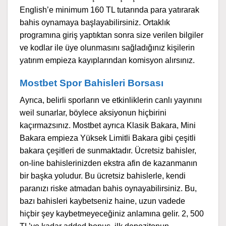
English’e minimum 160 TL tutarında para yatırarak
bahis oynamaya başlayabilirsiniz. Ortaklık
programına giriş yaptıktan sonra size verilen bilgiler
ve kodlar ile üye olunmasını sağladığınız kişilerin
yatırım empieza kayıplarından komisyon alırsınız.
Mostbet Spor Bahisleri Borsası
Ayrıca, belirli sporların ve etkinliklerin canlı yayınını
weil sunarlar, böylece aksiyonun hiçbirini
kaçırmazsınız. Mostbet ayrıca Klasik Bakara, Mini
Bakara empieza Yüksek Limitli Bakara gibi çeşitli
bakara çeşitleri de sunmaktadır. Ücretsiz bahisler,
on-line bahislerinizden ekstra afin de kazanmanın
bir başka yoludur. Bu ücretsiz bahislerle, kendi
paranızı riske atmadan bahis oynayabilirsiniz. Bu,
bazı bahisleri kaybetseniz haine, uzun vadede
hiçbir şey kaybetmeyeceğiniz anlamına gelir. 2, 500