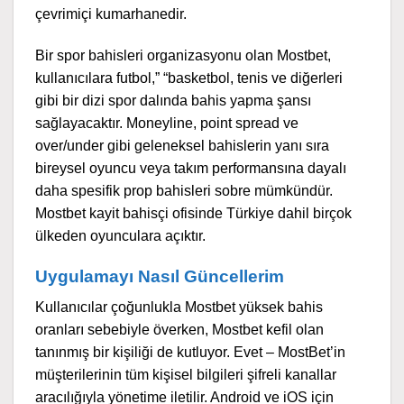
çevrimiçi kumarhanedir.
Bir spor bahisleri organizasyonu olan Mostbet,
kullanıcılara futbol,” “basketbol, tenis ve diğerleri
gibi bir dizi spor dalında bahis yapma şansı
sağlayacaktır. Moneyline, point spread ve
over/under gibi geleneksel bahislerin yanı sıra
bireysel oyuncu veya takım performansına dayalı
daha spesifik prop bahisleri sobre mümkündür.
Mostbet kayit bahisçi ofisinde Türkiye dahil birçok
ülkeden oyunculara açıktır.
Uygulamayı Nasıl Güncellerim
Kullanıcılar çoğunlukla Mostbet yüksek bahis
oranları sebebiyle överken, Mostbet kefil olan
tanınmış bir kişiliği de kutluyor. Evet – MostBet’in
müşterilerinin tüm kişisel bilgileri şifreli kanallar
aracılığıyla yönetime iletilir. Android ve iOS için