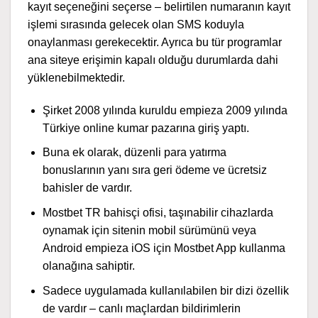
kayıt seçeneğini seçerse – belirtilen numaranın kayıt
işlemi sırasında gelecek olan SMS koduyla
onaylanması gerekecektir. Ayrıca bu tür programlar
ana siteye erişimin kapalı olduğu durumlarda dahi
yüklenebilmektedir.
Şirket 2008 yılında kuruldu empieza 2009 yılında
Türkiye online kumar pazarına giriş yaptı.
Buna ek olarak, düzenli para yatırma
bonuslarının yanı sıra geri ödeme ve ücretsiz
bahisler de vardır.
Mostbet TR bahisçi ofisi, taşınabilir cihazlarda
oynamak için sitenin mobil sürümünü veya
Android empieza iOS için Mostbet App kullanma
olanağına sahiptir.
Sadece uygulamada kullanılabilen bir dizi özellik
de vardır – canlı maçlardan bildirimlerin