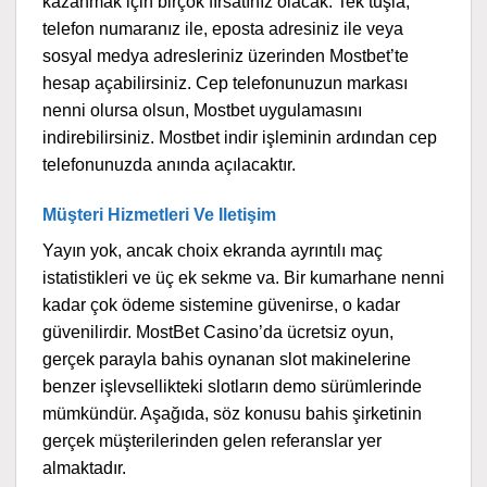
kazanmak için birçok fırsatınız olacak. Tek tuşla,
telefon numaranız ile, eposta adresiniz ile veya
sosyal medya adresleriniz üzerinden Mostbet’te
hesap açabilirsiniz. Cep telefonunuzun markası
nenni olursa olsun, Mostbet uygulamasını
indirebilirsiniz. Mostbet indir işleminin ardından cep
telefonunuzda anında açılacaktır.
Müşteri Hizmetleri Ve Iletişim
Yayın yok, ancak choix ekranda ayrıntılı maç
istatistikleri ve üç ek sekme va. Bir kumarhane nenni
kadar çok ödeme sistemine güvenirse, o kadar
güvenilirdir. MostBet Casino’da ücretsiz oyun,
gerçek parayla bahis oynanan slot makinelerine
benzer işlevsellikteki slotların demo sürümlerinde
mümkündür. Aşağıda, söz konusu bahis şirketinin
gerçek müşterilerinden gelen referanslar yer
almaktadır.