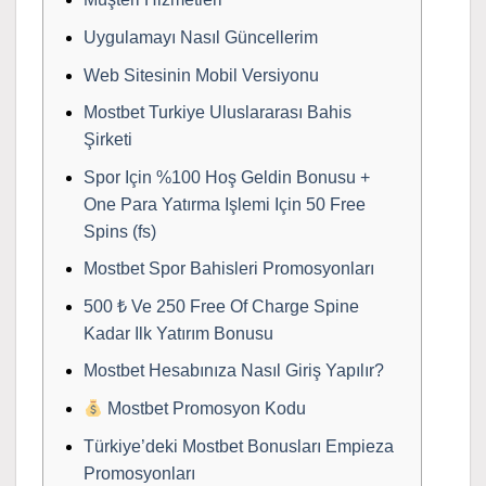
Uygulamayı Nasıl Güncellerim
Web Sitesinin Mobil Versiyonu
Mostbet Turkiye Uluslararası Bahis
Şirketi
Spor Için %100 Hoş Geldin Bonusu +
One Para Yatırma Işlemi Için 50 Free
Spins (fs)
Mostbet Spor Bahisleri Promosyonları
500 ₺ Ve 250 Free Of Charge Spine
Kadar Ilk Yatırım Bonusu
Mostbet Hesabınıza Nasıl Giriş Yapılır?
Mostbet Promosyon Kodu
Türkiye’deki Mostbet Bonusları Empieza
Promosyonları