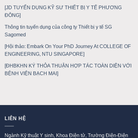
[JD TUYỂN DỤNG KỸ SƯ THIẾT BỊ Y TẾ PHƯƠNG
ĐÔNG]
Thông tin tuyển dụng của công ty Thiết bị y tế SG
Sagomed
[Hội thảo: Embark On Your PhD Journey At COLLEGE OF
ENGINEERING, NTU SINGAPORE]
[ĐHBKHN KÝ THỎA THUẬN HỢP TÁC TOÀN DIỆN VỚI
BỆNH VIỆN BẠCH MAI]
LIÊN HỆ
Ngành Kỹ thuật Y sinh, Khoa Điện tử, Trường Điện-Điện