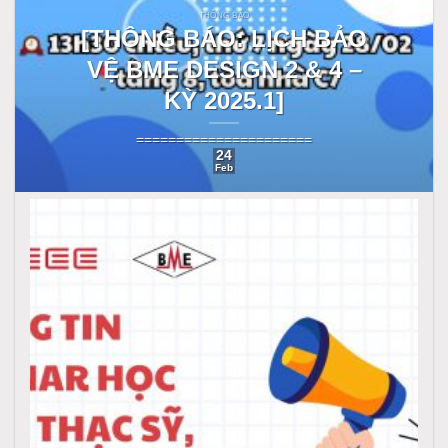
THÔNG BÁO
[THÔNG BÁO: LỊCH BẢO
VỆ BME DESIGN 2 & 4 –
KỲ 2025.1]
======================
24
Feb