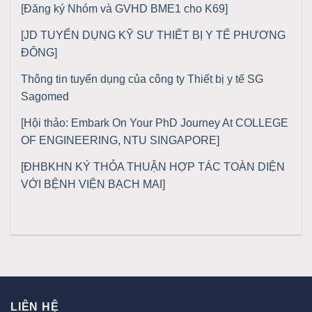
[Đăng ký Nhóm và GVHD BME1 cho K69]
[JD TUYỂN DỤNG KỸ SƯ THIẾT BỊ Y TẾ PHƯƠNG
ĐÔNG]
Thông tin tuyển dụng của công ty Thiết bị y tế SG
Sagomed
[Hội thảo: Embark On Your PhD Journey At COLLEGE
OF ENGINEERING, NTU SINGAPORE]
[ĐHBKHN KÝ THỎA THUẬN HỢP TÁC TOÀN DIỆN
VỚI BỆNH VIỆN BẠCH MAI]
LIÊN HỆ