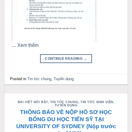
…
Xem thêm
CONTINUE READING
→
Posted in
Tin tức chung
,
Tuyển dụng
BÀI VIẾT NỔI BẬT
,
TIN TỨC CHUNG
,
TIN TỨC SINH VIÊN
,
TUYỂN DỤNG
THÔNG BÁO VỀ NỘP HỒ SƠ HỌC
BỔNG DU HỌC TIẾN SỸ TẠI
UNIVERSITY OF SYDNEY (Nộp trước