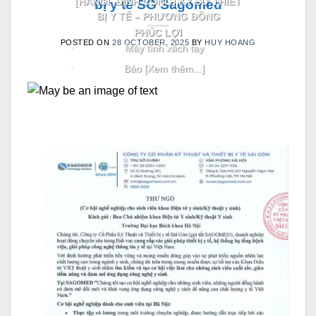
[HANOI_ĐỊNH CÔNG] KỸ SƯ THIẾT
bị y tế SG Sagomed
BỊ Y TẾ – PHƯƠNG ĐÔNG
PHÚC LỢI
POSTED ON
28 OCTOBER, 2025
BY
HUY HOANG
Máy tính xách tay
Bảo [Xem thêm...]