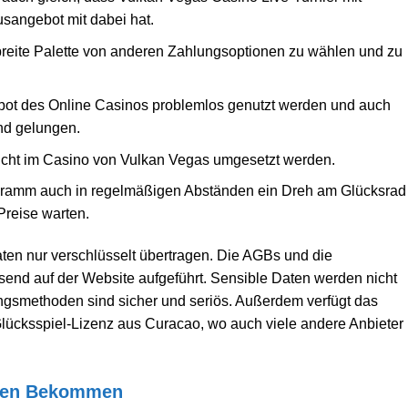
usangebot mit dabei hat.
 breite Palette von anderen Zahlungsoptionen zu wählen und zu
ot des Online Casinos problemlos genutzt werden und auch
ind gelungen.
icht im Casino von Vulkan Vegas umgesetzt werden.
gramm auch in regelmäßigen Abständen ein Dreh am Glücksrad
Preise warten.
en nur verschlüsselt übertragen. Die AGBs und die
nd auf der Website aufgeführt. Sensible Daten werden nicht
ngsmethoden sind sicher und seriös. Außerdem verfügt das
Glücksspiel-Lizenz aus Curacao, wo auch viele andere Anbieter
agen Bekommen