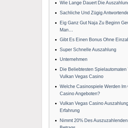
Wie Lange Dauert Die Auszahlun
Sachliche Und Zügig Antworten
Eig Ganz Gut Naja Zu Beginn Ge
Man…
Gibt Es Einen Bonus Ohne Einza
Super Schnelle Auszahlung
Unternehmen
Die Beliebtesten Spielautomaten
Vulkan Vegas Casino
Welche Casinospiele Werden Im 
Casino Angeboten?
Vulkan Vegas Casino Auszahlun
Erfahrung
Nimmt 20% Des Auszuzahlenden
Betrags…