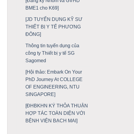
[Đăng ký Nhóm và GVHD
BME1 cho K69]
[JD TUYỂN DỤNG KỸ SƯ
THIẾT BỊ Y TẾ PHƯƠNG
ĐÔNG]
Thông tin tuyển dụng của
công ty Thiết bị y tế SG
Sagomed
[Hội thảo: Embark On Your
PhD Journey At COLLEGE
OF ENGINEERING, NTU
SINGAPORE]
[ĐHBKHN KÝ THỎA THUẬN
HỢP TÁC TOÀN DIỆN VỚI
BỆNH VIỆN BẠCH MAI]