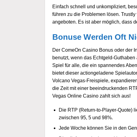
Einfach schnell und unkompliziert, beso
führen zu die Problemen lösen. Trustly
angeboten. Es ist aber möglich, dass
Bonuse Werden Oft Ni
Der ComeOn Casino Bonus oder der Int
benutzt, wenn das Echtgeld-Guthaben au
Spiel für alle, die ein spannendes Abe
bietet dieser actiongeladene Spielaut
Volcano Vegas-Freispiele, expandieren
die Zeit mit einer beeindruckenden RT
Vegas Online Casino zahlt sich aus!
Die RTP (Return-to-Player-Quote) li
zwischen 95, 5 und 98%.
Jede Woche können Sie in den Ge