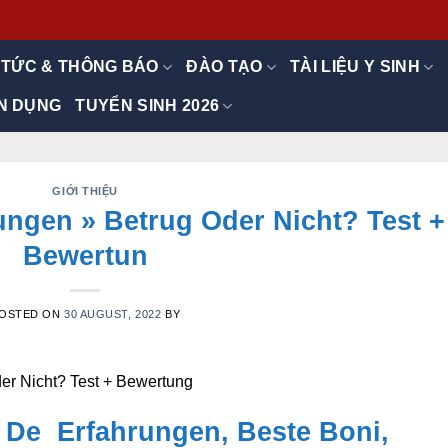
 TỨC & THÔNG BÁO
ĐÀO TẠO
TÀI LIỆU Y SINH
N DỤNG
TUYỂN SINH 2026
GIỚI THIỆU
ungen » Betrug Oder Nicht? Test +
Bewertun
OSTED ON
30 AUGUST, 2022
BY
er Nicht? Test + Bewertung
De ️ Erfahrungen, Beste Boni,