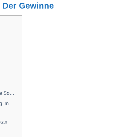
g Der Gewinne
de So…
g Im
kan