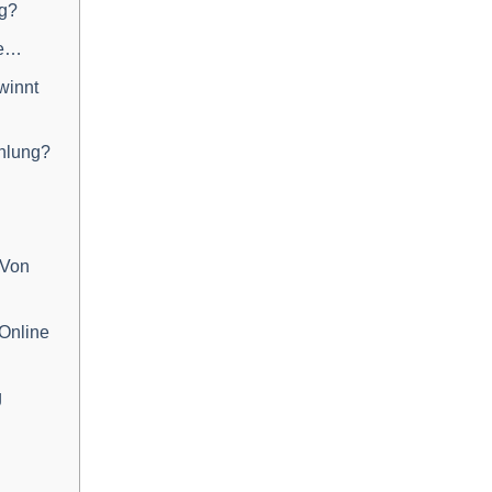
g?
de…
winnt
hlung?
 Von
Online
g