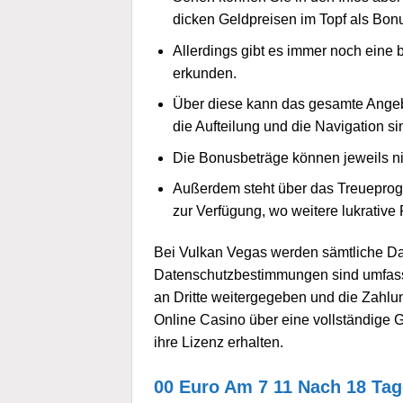
dicken Geldpreisen im Topf als Bon
Allerdings gibt es immer noch eine
erkunden.
Über diese kann das gesamte Angeb
die Aufteilung und die Navigation s
Die Bonusbeträge können jeweils n
Außerdem steht über das Treuepro
zur Verfügung, wo weitere lukrative 
Bei Vulkan Vegas werden sämtliche Dat
Datenschutzbestimmungen sind umfasse
an Dritte weitergegeben und die Zahlu
Online Casino über eine vollständige 
ihre Lizenz erhalten.
00 Euro Am 7 11 Nach 18 T