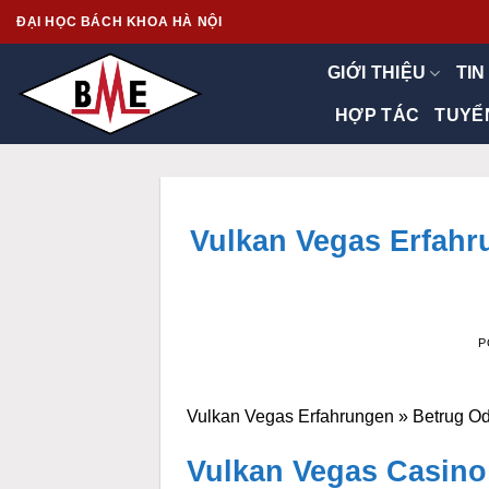
Skip
ĐẠI HỌC BÁCH KHOA HÀ NỘI
to
content
GIỚI THIỆU
TIN
HỢP TÁC
TUYỂ
Vulkan Vegas Erfahr
P
Vulkan Vegas Erfahrungen » Betrug Od
Vulkan Vegas Casino 